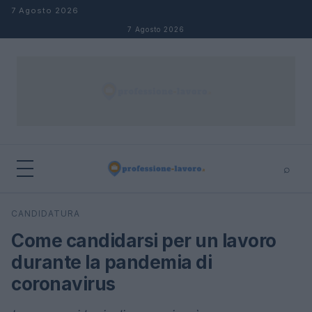
Salta al contenuto
7 Agosto 2026
7 Agosto 2026
⌕
×
⌕
CANDIDATURA
Cerca
Come candidarsi per un lavoro
durante la pandemia di
coronavirus