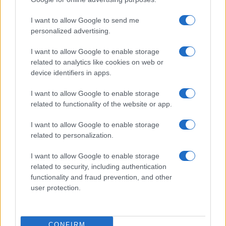
quando puoi aspettarti di ricevere notizie
I want to allow Google to send me
dall’azienda o quale forma di comunicazione
personalized advertising.
utilizzerà
I want to allow Google to enable storage
In generale, è raro prendere decisioni sui candidati
related to analytics like cookies on web or
device identifiers in apps.
esclusivamente tramite il colloquio
telefonico. Quindi, se superi con successo
I want to allow Google to enable storage
related to functionality of the website or app.
l’intervista telefonica, entrerai nel prossimo round
dell’intervista faccia a faccia.
I want to allow Google to enable storage
related to personalization.
La situazione della ricerca di lavoro sotto l’epidemia
è diversa dal normale. Le interviste online possono
I want to allow Google to enable storage
related to security, including authentication
essere più efficienti per la persona delle risorse
functionality and fraud prevention, and other
umane e possono aiutare ad accelerare il processo
user protection.
e le fasi successive.
A causa dell’impatto dell’epidemia, le imprese si
CONFIRM