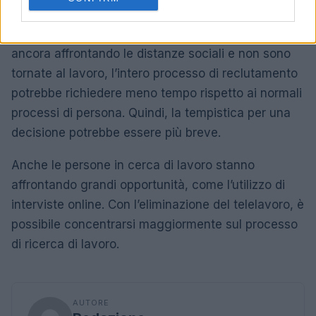
trovano ad affrontare grandi difficoltà, soprattutto
le piccole e medie imprese. Se le aziende stanno
ancora affrontando le distanze sociali e non sono
tornate al lavoro, l’intero processo di reclutamento
potrebbe richiedere meno tempo rispetto ai normali
processi di persona. Quindi, la tempistica per una
decisione potrebbe essere più breve.
Anche le persone in cerca di lavoro stanno
affrontando grandi opportunità, come l’utilizzo di
interviste online. Con l’eliminazione del telelavoro, è
possibile concentrarsi maggiormente sul processo
di ricerca di lavoro.
AUTORE