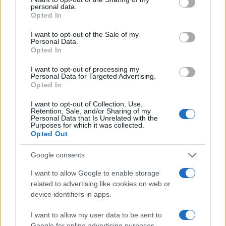
personal data.
grant or deny consent to Google and its third-party tags to
capo o concorrente è visto come un atteggiamento
Opted In
use your data for below specified purposes in below Google
negativo nei confronti del lavoro.
consent section.
I want to opt-out of the Sale of my
Personal Data.
Invece, concentrati su ciò che hai imparato dalle
Opted In
tue aziende e dai lavori passati, o su ciò che pensi
I want to opt-out of processing my
Personal Data for Targeted Advertising.
abbia funzionato bene per la tua azienda.
Opted In
8. Chiedere all’intervistatore quando
I want to opt-out of Collection, Use,
Retention, Sale, and/or Sharing of my
verrà presa la decisione o quali sono i
Personal Data that Is Unrelated with the
Purposes for which it was collected.
passaggi successivi
Opted Out
A differenza dei colloqui di lavoro tradizionali, i
Google consents
colloqui online spesso finiscono bruscamente come
I want to allow Google to enable storage
una telefonata. Quindi, una volta che puoi
related to advertising like cookies on web or
confermare dall’intervistatore che il colloquio è
device identifiers in apps.
finito, dovresti chiedere quali sono i passaggi
I want to allow my user data to be sent to
successivi. Ad esempio, chiedi all’intervistatore
Google for online advertising purposes.