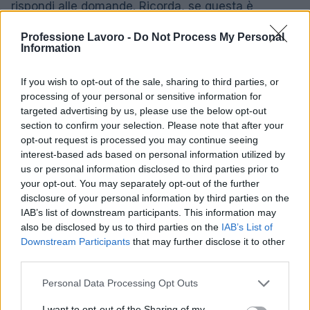
rispondi alle domande. Ricorda, se questa è
un’intervista telefonica, la tua voce è l’unica cosa
Professione Lavoro -
Do Not Process My Personal
che l’intervistatore può catturare.
Information
Se è una video intervista, sorridi ancora di più per
If you wish to opt-out of the sale, sharing to third parties, or
fare una buona impressione. Usa un linguaggio del
processing of your personal or sensitive information for
targeted advertising by us, please use the below opt-out
corpo naturale come se stessi parlando di
section to confirm your selection. Please note that after your
persona. Guarda la telecamera direttamente, come
opt-out request is processed you may continue seeing
se stessi guardando negli occhi dell’intervistatore.
interest-based ads based on personal information utilized by
us or personal information disclosed to third parties prior to
your opt-out. You may separately opt-out of the further
7. Dare risposte positive a tutte le
disclosure of your personal information by third parties on the
domande
IAB’s list of downstream participants. This information may
also be disclosed by us to third parties on the
IAB’s List of
Non cadere nella trappola di chiederti in un
Downstream Participants
that may further disclose it to other
colloquio telefonico cosa pensi del tuo ex capo o
third parties.
dei concorrenti della tua azienda.
Please note that this website/app uses one or more Google
Personal Data Processing Opt Outs
services and may gather and store information including but
Chiunque dia una valutazione negativa di un ex
not limited to your visit or usage behaviour. You may click to
I want to opt-out of the Sharing of my