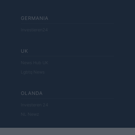
GERMANIA
Investieren24
UK
News Hub UK
Lgbtq News
OLANDA
Investeren 24
NL Newz