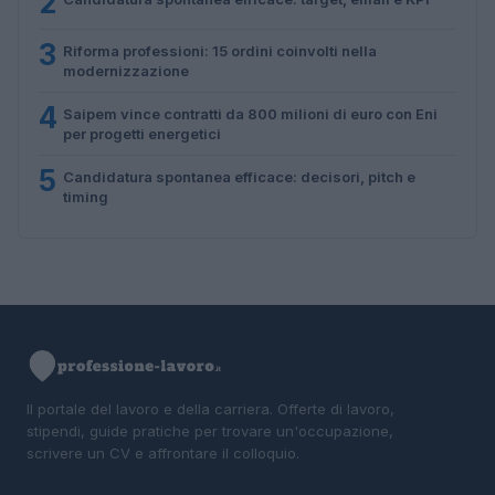
2
3
Riforma professioni: 15 ordini coinvolti nella
modernizzazione
4
Saipem vince contratti da 800 milioni di euro con Eni
per progetti energetici
5
Candidatura spontanea efficace: decisori, pitch e
timing
Il portale del lavoro e della carriera. Offerte di lavoro,
stipendi, guide pratiche per trovare un'occupazione,
scrivere un CV e affrontare il colloquio.