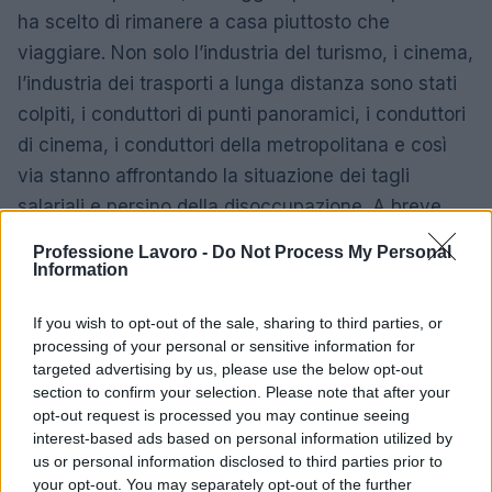
ha scelto di rimanere a casa piuttosto che
viaggiare. Non solo l’industria del turismo, i cinema,
l’industria dei trasporti a lunga distanza sono stati
colpiti, i conduttori di punti panoramici, i conduttori
di cinema, i conduttori della metropolitana e così
via stanno affrontando la situazione dei tagli
salariali e persino della disoccupazione. A breve
termine, questi lavori possono essere pagati male.
Professione Lavoro -
Do Not Process My Personal
Information
9. Le guide turistiche
If you wish to opt-out of the sale, sharing to third parties, or
Una prolungata flessione del turismo lascerà molte
processing of your personal or sensitive information for
guide turistiche in gravi difficoltà, affrontando tagli
targeted advertising by us, please use the below opt-out
section to confirm your selection. Please note that after your
salariali o disoccupazione.
opt-out request is processed you may continue seeing
interest-based ads based on personal information utilized by
10. Zookeepers
us or personal information disclosed to third parties prior to
your opt-out. You may separately opt-out of the further