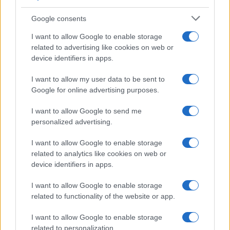
affrontare una riduzione dello stipendio.
Google consents
I want to allow Google to enable storage
Ci sono voci di sostegno e di opposizione al taglio
related to advertising like cookies on web or
dei salari. Di fronte al disastro, l’intero paese è ai
device identifiers in apps.
denti, anche i negozi di marito e moglie al piano di
I want to allow my user data to be sent to
sotto stanno cercando di sopravvivere, ogni
Google for online advertising purposes.
industria, dal capo allo staff, sta discutendo
attivamente delle contromisure.
I want to allow Google to send me
personalized advertising.
Ma alcuni economisti affermano che con la spesa
I want to allow Google to enable storage
discrezionale fortemente ridotta dalla chiusura, è
related to analytics like cookies on web or
facile determinare di quanti soldi hai assolutamente
device identifiers in apps.
bisogno per vivere. Questo dovrebbe lasciare più
I want to allow Google to enable storage
spazi vuoti. Questo divario può essere utilizzato per
related to functionality of the website or app.
colmare una parte del divario di investimento.
I want to allow Google to enable storage
Forse questa è anche una buona opportunità per
related to personalization.