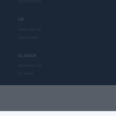
Investieren24
UK
News Hub UK
Lgbtq News
OLANDA
Investeren 24
NL Newz