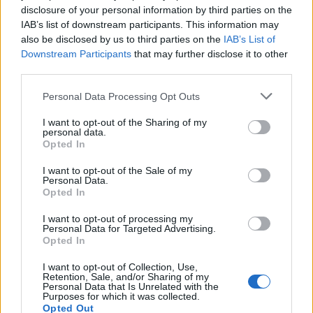
Lo zoo di Oakland in California ha speso un terzo
disclosure of your personal information by third parties on the
IAB’s list of downstream participants. This information may
dei suoi 4,5 milioni di dollari di fondi di riserva per
also be disclosed by us to third parties on the
IAB’s List of
fornire le cure e il cibo necessari ai suoi animali.
Downstream Participants
that may further disclose it to other
third parties.
Da quando lo zoo ha chiuso a metà marzo, ha
Please note that this website/app uses one or more Google
Personal Data Processing Opt Outs
licenziato 110 lavoratori part-time, quasi i due terzi
services and may gather and store information including but
del suo personale. Secondo il San Francisco Gate, i
not limited to your visit or usage behaviour. You may click to
I want to opt-out of the Sharing of my
personal data.
salari per allevatori di animali e veterinari sono stati
grant or deny consent to Google and its third-party tags to
Opted In
use your data for below specified purposes in below Google
ridotti del 20% e gli stipendi per i manager sono
consent section.
I want to opt-out of the Sale of my
stati ridotti del 40%.
Personal Data.
Opted In
Il presidente e amministratore delegato ha detto: “i
I want to opt-out of processing my
tagli avevano lo scopo di garantire che i 700
Personal Data for Targeted Advertising.
Opted In
animali dello zoo fossero ancora nutriti e curati”.
I want to opt-out of Collection, Use,
Retention, Sale, and/or Sharing of my
11. Dirigenti dello zoo
Personal Data that Is Unrelated with the
Purposes for which it was collected.
Opted Out
Come i guardiani dello zoo, anche loro devono