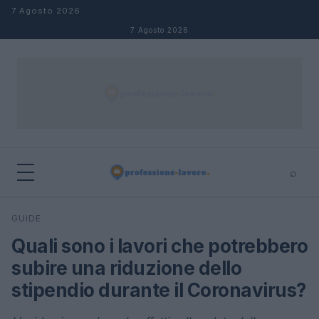
Salta al contenuto
7 Agosto 2026
7 Agosto 2026
⌕
×
⌕
GUIDE
Cerca
Quali sono i lavori che potrebbero
subire una riduzione dello
stipendio durante il Coronavirus?