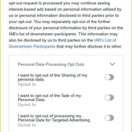
promemoria per iniziare la preparazione e il follow-
opt-out request is processed you may continue seeing
interest-based ads based on personal information utilized by
up post-colloquio possono aiutarti a rimanere
us or personal information disclosed to third parties prior to
proattivo. Non si ferma nemmeno agli avvisi.
your opt-out. You may separately opt-out of the further
disclosure of your personal information by third parties on the
Workray condivide anche consigli su quante
IAB’s list of downstream participants. This information may
also be disclosed by us to third parties on the
IAB’s List of
candidature presentare, cosa tenere a mente
Downstream Participants
that may further disclose it to other
quando si rifiuta o si accetta un’offerta e altri
third parties.
suggerimenti su come ottenere il massimo dalla
Please note that this website/app uses one or more Google
Personal Data Processing Opt Outs
ricerca di lavoro .
services and may gather and store information including but
not limited to your visit or usage behaviour. You may click to
I want to opt-out of the Sharing of my
Puoi accedere a Workray direttamente dal tuo
personal data.
grant or deny consent to Google and its third-party tags to
Opted In
browser. La registrazione è solo questione di
use your data for below specified purposes in below Google
consent section.
I want to opt-out of the Sale of my
connetterlo con il tuo account Gmail, Outlook o
Personal Data.
Hotmail. Quindi, eseguirà automaticamente la
Opted In
scansione degli avvisi e-mail relativi al lavoro e li
I want to opt-out of processing my
Personal Data for Targeted Advertising.
aggiungerà alla dashboard.
Opted In