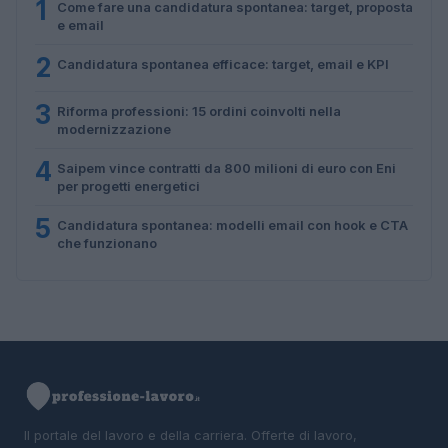
1
Come fare una candidatura spontanea: target, proposta
e email
2
Candidatura spontanea efficace: target, email e KPI
3
Riforma professioni: 15 ordini coinvolti nella
modernizzazione
4
Saipem vince contratti da 800 milioni di euro con Eni
per progetti energetici
5
Candidatura spontanea: modelli email con hook e CTA
che funzionano
Il portale del lavoro e della carriera. Offerte di lavoro,