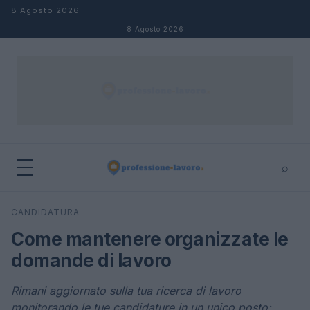
Salta al contenuto
8 Agosto 2026
8 Agosto 2026
⌕
×
⌕
CANDIDATURA
Cerca
Come mantenere organizzate le
domande di lavoro
Rimani aggiornato sulla tua ricerca di lavoro
monitorando le tue candidature in un unico posto: