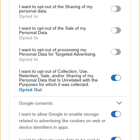
services and may gather and store information including but
not limited to your visit or usage behaviour. You may click to
I want to opt-out of the Sharing of my
personal data.
grant or deny consent to Google and its third-party tags to
Opted In
use your data for below specified purposes in below Google
consent section.
I want to opt-out of the Sale of my
Personal Data.
Opted In
I want to opt-out of processing my
Personal Data for Targeted Advertising.
Calcolare il potere d’acquisto integrando
Opted In
RAL, bonus e TFR
I want to opt-out of Collection, Use,
Un metodo chiaro per stimare il reddito reale e confrontare
Retention, Sale, and/or Sharing of my
Personal Data that Is Unrelated with the
offerte grazie a un foglio di calcolo che integra RAL, bonus e…
Purposes for which it was collected.
Opted Out
Andrea Innocenti · 7 Ago 2026
Google consents
STIPENDI
I want to allow Google to enable storage
related to advertising like cookies on web or
device identifiers in apps.