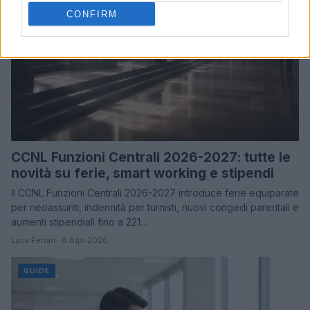
CONFIRM
CCNL Funzioni Centrali 2026-2027: tutte le
novità su ferie, smart working e stipendi
Il CCNL Funzioni Centrali 2026-2027 introduce ferie equiparate
per neoassunti, indennità per turnisti, nuovi congedi parentali e
aumenti stipendiali fino a 221…
Luca Ferrari · 8 Ago 2026
GUIDE