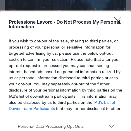
Professione Lavoro -
Do Not Process My Personal
Information
If you wish to opt-out of the sale, sharing to third parties, or
processing of your personal or sensitive information for
targeted advertising by us, please use the below opt-out
Nuovo contratto per le Funzioni centrali:
section to confirm your selection. Please note that after your
ecco cosa cambia per i dipendenti
opt-out request is processed you may continue seeing
Scopri le novità del nuovo contratto per le Funzioni centrali:
interest-based ads based on personal information utilized by
aumenti stipendiali, arretrati e nuove regole sull'IA e lo smart
us or personal information disclosed to third parties prior to
working
your opt-out. You may separately opt-out of the further
disclosure of your personal information by third parties on the
Andrea Innocenti · 7 Ago 2026
IAB’s list of downstream participants. This information may
also be disclosed by us to third parties on the
IAB’s List of
STIPENDI
Downstream Participants
that may further disclose it to other
third parties.
Please note that this website/app uses one or more Google
Personal Data Processing Opt Outs