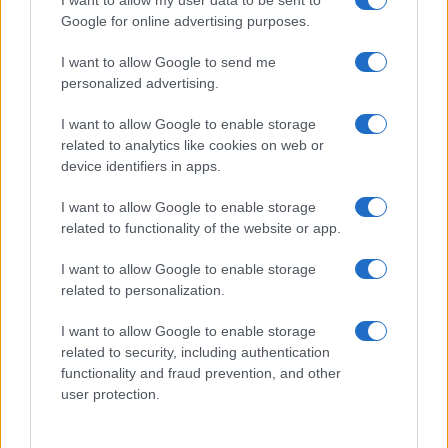
I want to allow my user data to be sent to
Google for online advertising purposes.
I want to allow Google to send me
personalized advertising.
I want to allow Google to enable storage
related to analytics like cookies on web or
Stipendio in Germania: confronto tra settori,
device identifiers in apps.
città e benefit
I want to allow Google to enable storage
Scopri come leggere stipendi tedeschi: range per settore e
related to functionality of the website or app.
città, differenze tra lordo e netto, tassazione e benefit chiave
per chi arriva…
I want to allow Google to enable storage
Edoardo Marchesi · 7 Ago 2026
related to personalization.
Guide
I want to allow Google to enable storage
VEDI TUTTI →
related to security, including authentication
functionality and fraud prevention, and other
user protection.
GUIDE