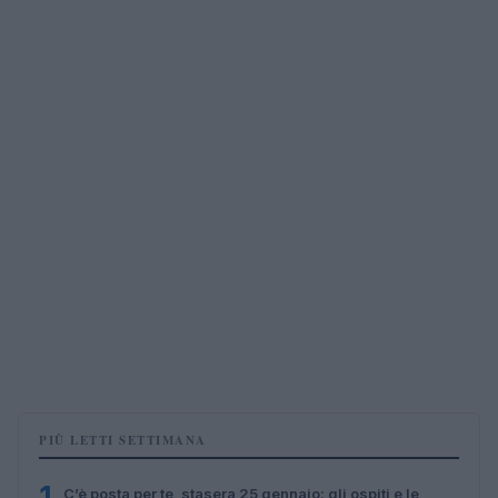
PIÙ LETTI SETTIMANA
1
C’è posta per te, stasera 25 gennaio: gli ospiti e le