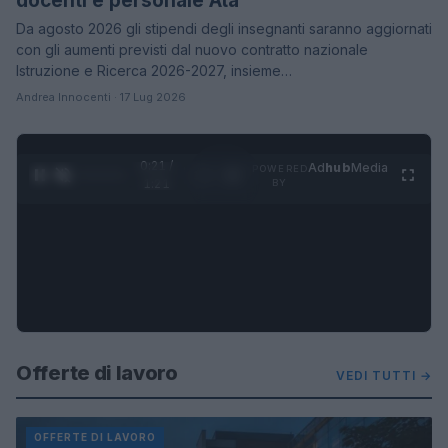
docenti e personale Ata
Da agosto 2026 gli stipendi degli insegnanti saranno aggiornati
con gli aumenti previsti dal nuovo contratto nazionale
Istruzione e Ricerca 2026-2027, insieme…
Andrea Innocenti · 17 Lug 2026
0:22 /
Ad
hub
Media
POWERED
1
/
4
1:21
BY
Offerte di lavoro
VEDI TUTTI →
OFFERTE DI LAVORO