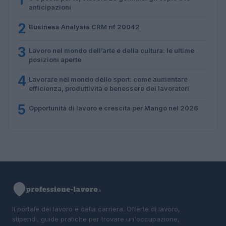
anticipazioni
2
Business Analysis CRM rif 20042
3
Lavoro nel mondo dell’arte e della cultura: le ultime
posizioni aperte
4
Lavorare nel mondo dello sport: come aumentare
efficienza, produttività e benessere dei lavoratori
5
Opportunità di lavoro e crescita per Mango nel 2026
Il portale del lavoro e della carriera. Offerte di lavoro,
stipendi, guide pratiche per trovare un'occupazione,