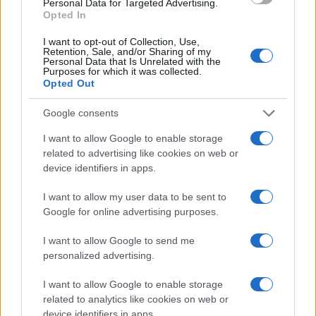
Personal Data for Targeted Advertising.
Opted In
I want to opt-out of Collection, Use,
Retention, Sale, and/or Sharing of my
Codice della strada 2026: tutte le modifiche in
Personal Data that Is Unrelated with the
discussione
Purposes for which it was collected.
Opted Out
Sofia Ricci · 8 Ago 2026
Google consents
BREAKING NEWS
I want to allow Google to enable storage
related to advertising like cookies on web or
device identifiers in apps.
I want to allow my user data to be sent to
Google for online advertising purposes.
I want to allow Google to send me
personalized advertising.
I want to allow Google to enable storage
related to analytics like cookies on web or
La candidatura di Irsina per Capitale Italiana della
device identifiers in apps.