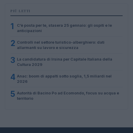
PIÙ LETTI
1
C’è posta per te, stasera 25 gennaio: gli ospiti e le
anticipazioni
2
Controlli nel settore turistico-alberghiero: dati
allarmanti su lavoro e sicurezza
3
La candidatura di Irsina per Capitale Italiana della
Cultura 2029
4
Anac: boom di appalti sotto soglia, 1,5 miliardi nel
2026
5
Autorità di Bacino Po ad Ecomondo, focus su acqua e
territorio