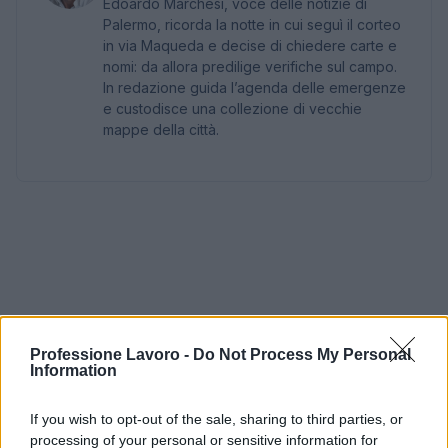
Edoardo Marchesi, voce delle notizie di
Palermo, ricorda la notte in cui seguì il corteo
in via Maqueda e decise di chiedere carte e
nomi: da allora predilige verifiche sul campo.
In redazione guida l’agenda delle emergenze
e custodisce una collezione di vecchie
mappe della città.
Professione Lavoro -
Do Not Process My Personal
Information
If you wish to opt-out of the sale, sharing to third parties, or
processing of your personal or sensitive information for