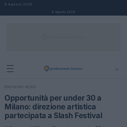
Salta al contenuto
8 Agosto 2026
8 Agosto 2026
⌕
×
⌕
BREAKING NEWS
Cerca
Opportunità per under 30 a
Milano: direzione artistica
partecipata a Slash Festival