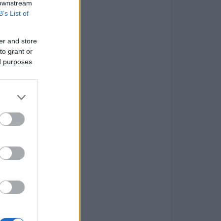
 downstream
B’s List of
er and store
to grant or
ed purposes