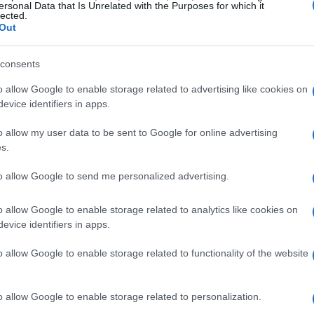
ersonal Data that Is Unrelated with the Purposes for which it
lected.
Out
consents
o allow Google to enable storage related to advertising like cookies on
Manuale di etica e professionalità
evice identifiers in apps.
per guide turistiche
o allow my user data to be sent to Google for online advertising
Regole chiare, casi pratici e best practice per una
s.
guida turistica che voglia eccellere in trasparenza,
sicurezza e correttezza professionale.
to allow Google to send me personalized advertising.
Edoardo Marchesi · 3 Ago 2026
o allow Google to enable storage related to analytics like cookies on
PERCORSI DI STUDIO
evice identifiers in apps.
o allow Google to enable storage related to functionality of the website
o allow Google to enable storage related to personalization.