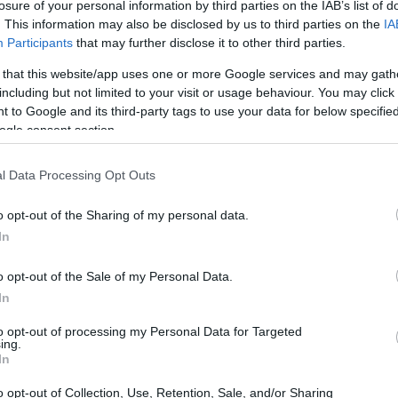
losure of your personal information by third parties on the IAB’s list of
. This information may also be disclosed by us to third parties on the
IA
Participants
that may further disclose it to other third parties.
 that this website/app uses one or more Google services and may gath
including but not limited to your visit or usage behaviour. You may click 
 to Google and its third-party tags to use your data for below specifi
ogle consent section.
ri
Analisi del mercato del lavoro
bresciano nel primo trimestre 2026
l Data Processing Opt Outs
Un'analisi dettagliata del mercato del lavoro
bresciano nel primo trimestre 2026, con focus su
o opt-out of the Sharing of my personal data.
occupazione, disoccupazione e previsioni future
e
In
Edoardo Marchesi · 4 Ago 2026
o opt-out of the Sale of my Personal Data.
In
GUIDE
to opt-out of processing my Personal Data for Targeted
ing.
In
o opt-out of Collection, Use, Retention, Sale, and/or Sharing