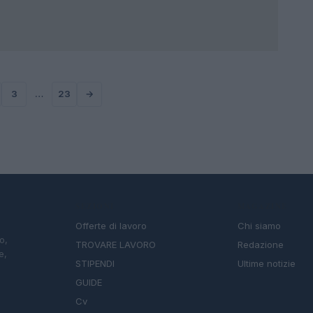
3
…
23
→
SEZIONI
MAGAZINE
Offerte di lavoro
Chi siamo
o,
TROVARE LAVORO
Redazione
e,
STIPENDI
Ultime notizie
GUIDE
Cv