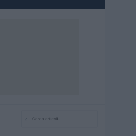
⌕
Cerca