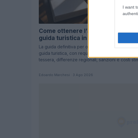
I want t
authenti
Come ottenere l’abilitazione da
guida turistica in Italia
La guida definitiva per ottenere l’abilitazione da
guida turistica, con requisiti, prove d’esame,
tessera, differenze regionali, sanzioni e costi sti
Edoardo Marchesi · 3 Ago 2026