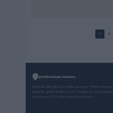
1
2
Il portale del lavoro e della carriera. Offerte di lavor
stipendi, guide pratiche per trovare un'occupazion
scrivere un CV e affrontare il colloquio.