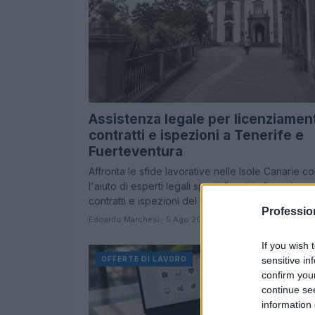
Assistenza legale per licenziament
contratti e ispezioni a Tenerife e
Fuerteventura
Affronta le sfide lavorative nelle Isole Canarie c
l'aiuto di esperti legali specializzati in licenziamen
contratti e ispezioni del lavoro
Professio
Edoardo Marchesi · 5 Ago 2026
If you wish 
sensitive in
OFFERTE DI LAVORO
confirm you
continue se
information 