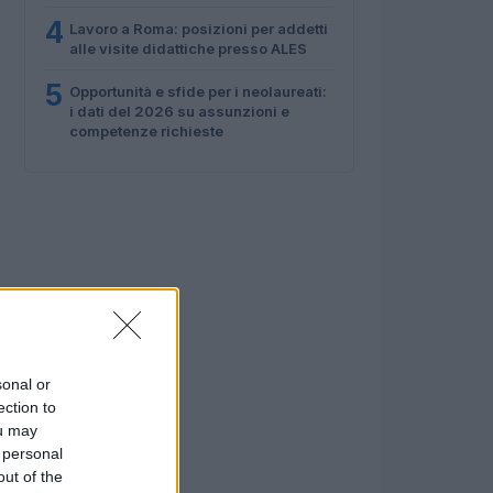
4
Lavoro a Roma: posizioni per addetti
alle visite didattiche presso ALES
5
Opportunità e sfide per i neolaureati:
i dati del 2026 su assunzioni e
competenze richieste
sonal or
ection to
ou may
 personal
out of the