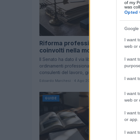
of my P
was col
Opted 
Google 
I want t
Riforma professioni: 15 ordini
web or d
coinvolti nella modernizzazione
I want t
Il Senato ha dato il via libera alla riforma degli
purpose
ordinamenti professionali. Scopri le novità per
consulenti del lavoro, giornalisti e altre…
I want 
Edoardo Marchesi · 4 Ago 2026
I want t
GUIDE
web or d
I want t
or app.
I want t