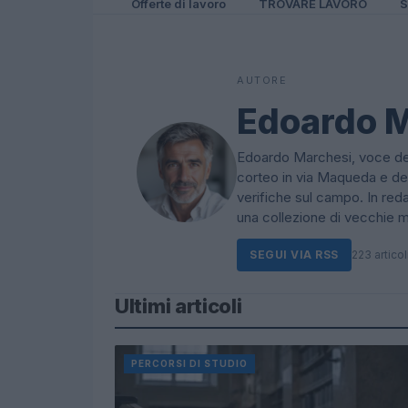
Offerte di lavoro
TROVARE LAVORO
S
AUTORE
Edoardo 
Edoardo Marchesi, voce delle
corteo in via Maqueda e dec
verifiche sul campo. In re
una collezione di vecchie m
SEGUI VIA RSS
223 articol
Ultimi articoli
PERCORSI DI STUDIO