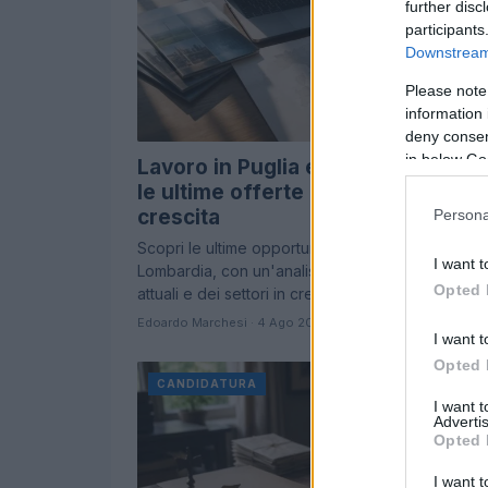
further disc
participants
Downstream 
Please note
information 
deny consent
in below Go
Lavoro in Puglia e Lombardia: scop
le ultime offerte e i settori in
crescita
Persona
Scopri le ultime opportunità lavorative in Puglia e
I want t
Lombardia, con un'analisi dettagliata delle offert
Opted 
attuali e dei settori in crescita.
Edoardo Marchesi · 4 Ago 2026
I want t
Opted 
CANDIDATURA
I want 
Advertis
Opted 
I want t