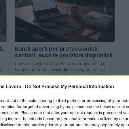
i,
Bandi aperti per professionisti
sanitari: ecco le posizioni disponibili
Il settore sanitario offre numerose opportunità di
lavoro con bandi attivi in diverse regioni d'Italia.
on
Scopri le posizioni disponibili e come candidarti.
ti,
ne Lavoro -
Do Not Process My Personal Information
Edoardo Marchesi · 5 Ago 2026
to opt-out of the sale, sharing to third parties, or processing of your per
formation for targeted advertising by us, please use the below opt-out s
NEWS
r selection. Please note that after your opt-out request is processed y
eing interest-based ads based on personal information utilized by us or
disclosed to third parties prior to your opt-out. You may separately opt-