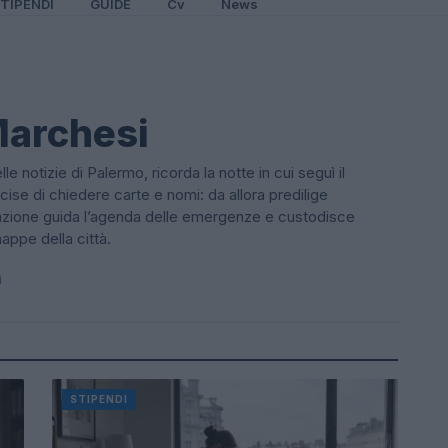
TIPENDI
GUIDE
Cv
News
Marchesi
 notizie di Palermo, ricorda la notte in cui seguì il
ise di chiedere carte e nomi: da allora predilige
dazione guida l’agenda delle emergenze e custodisce
appe della città.
i
STIPENDI