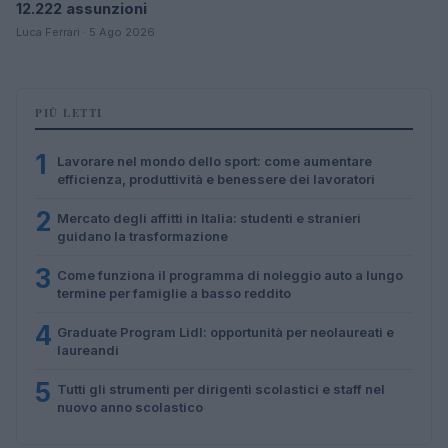
12.222 assunzioni
Luca Ferrari · 5 Ago 2026
PIÙ LETTI
1
Lavorare nel mondo dello sport: come aumentare
efficienza, produttività e benessere dei lavoratori
2
Mercato degli affitti in Italia: studenti e stranieri
guidano la trasformazione
3
Come funziona il programma di noleggio auto a lungo
termine per famiglie a basso reddito
4
Graduate Program Lidl: opportunità per neolaureati e
laureandi
5
Tutti gli strumenti per dirigenti scolastici e staff nel
nuovo anno scolastico