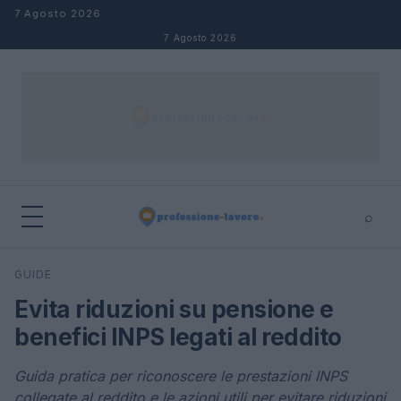
Salta al contenuto
7 Agosto 2026
7 Agosto 2026
⌕
×
⌕
GUIDE
Cerca
Evita riduzioni su pensione e
benefici INPS legati al reddito
Guida pratica per riconoscere le prestazioni INPS
collegate al reddito e le azioni utili per evitare riduzioni