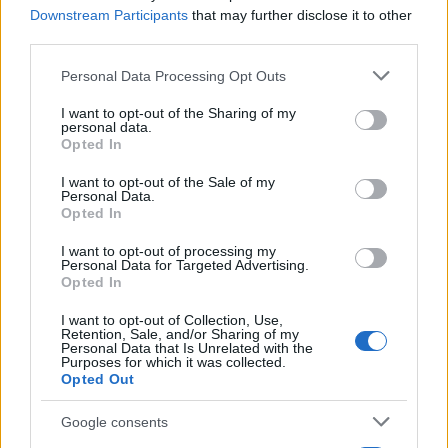
Downstream Participants
that may further disclose it to other
AUTORE
third parties.
Bianca Magni
Please note that this website/app uses one or more Google
Personal Data Processing Opt Outs
Bianca Magni ha trascritto a mano il diario di
services and may gather and store information including but
un collezionista fiorentino trovato all'Archivio
not limited to your visit or usage behaviour. You may click to
I want to opt-out of the Sharing of my
di Stato per una serie sul Rinascimento
personal data.
grant or deny consent to Google and its third-party tags to
urbano; è collaboratrice storica che propone
Opted In
use your data for below specified purposes in below Google
percorsi culturali e note d'archivio. Vive a
consent section.
I want to opt-out of the Sale of my
Firenze ed è referente per scambi con
Personal Data.
biblioteche storiche cittadine.
Opted In
I want to opt-out of processing my
Personal Data for Targeted Advertising.
Opted In
I want to opt-out of Collection, Use,
Retention, Sale, and/or Sharing of my
Personal Data that Is Unrelated with the
Purposes for which it was collected.
Opted Out
Google consents