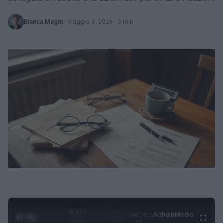
Bianca Magni
·
Maggio 9, 2026
· 3 min
0:28 /
Ad
hub
Media
POWERED
1
/
4
1:23
BY