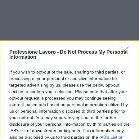
In sintesi, la gestione attiva della propria posizione
Professione Lavoro -
Do Not Process My Personal
presso l’
INPS
riduce notevolmente il rischio di
Information
perdite economiche: conoscere quali prestazioni
sono
collegate al reddito
, compilare correttamente
If you wish to opt-out of the sale, sharing to third parties, or
il
RED
quando richiesto e sapere come agire per
processing of your personal or sensitive information for
targeted advertising by us, please use the below opt-out
una
ricostituzione
sono passaggi essenziali. Agire
section to confirm your selection. Please note that after your
con tempestività e con la documentazione giusta
opt-out request is processed you may continue seeing
spesso consente di mantenere l’importo dovuto e
interest-based ads based on personal information utilized by
us or personal information disclosed to third parties prior to
di risolvere eventuali disallineamenti senza danni
your opt-out. You may separately opt-out of the further
economici.
disclosure of your personal information by third parties on the
IAB’s list of downstream participants. This information may
also be disclosed by us to third parties on the
IAB’s List of