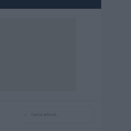
⌕
Cerca