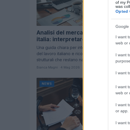
of my P
was col
Opted 
Google 
Analisi del mercato del lavoro in
I want t
italia: interpretare dati e fragilità
web or d
Una guida chiara per interpretare i dati sul merc
del lavoro italiano e riconoscere le debolezze
I want t
strutturali che restano nascoste dietro i…
purpose
Bianca Magni · 4 Mag 2026
I want 
NEWS
I want t
web or d
I want t
or app.
I want t