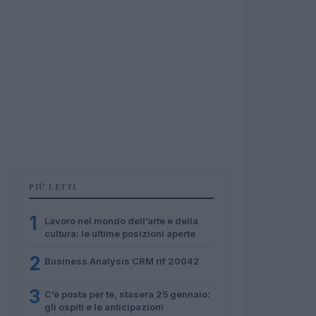
PIÙ LETTI
1
Lavoro nel mondo dell’arte e della
cultura: le ultime posizioni aperte
2
Business Analysis CRM rif 20042
3
C’è posta per te, stasera 25 gennaio:
gli ospiti e le anticipazioni