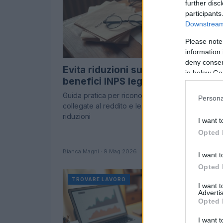
further disc
participants
Downstream 
Please note
information 
deny consent
Evita riduzioni su pensione e
in below Go
benefici INPS legati al reddito
Guida pratica per riconoscere le prestazioni INP
Persona
collegate al reddito e le azioni utili per evitare
riduzioni
I want t
Opted 
Bianca Magni · 9 Mag 2026
I want t
Opted 
TROVARE LAVORO
I want 
Advertis
Opted 
I want t