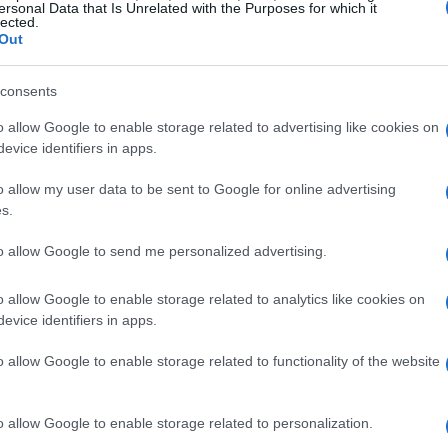
ersonal Data that Is Unrelated with the Purposes for which it
lected.
Out
consents
Limiti ai social per i minori: cosa può
o allow Google to enable storage related to advertising like cookies on
fare la legge
evice identifiers in apps.
ato
Un quadro sintetico delle ragioni a favore e contro
l'intervento legislativo sui social per i minori, con
o allow my user data to be sent to Google for online advertising
soluzioni pratiche tra regolazione delle…
s.
Bianca Magni · 17 Mar 2026
to allow Google to send me personalized advertising.
GUIDE
o allow Google to enable storage related to analytics like cookies on
evice identifiers in apps.
o allow Google to enable storage related to functionality of the website
o allow Google to enable storage related to personalization.