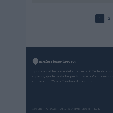
1
2
Il portale del lavoro e della carriera. Offerte di lavor
stipendi, guide pratiche per trovare un'occupazion
scrivere un CV e affrontare il colloquio.
Copyright © 2026 · Edito da AdHub Media — Italia