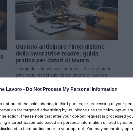
Quando anticipare l’interdizione
della lavoratrice madre: guida
ia
pratica per datori di lavoro
Una guida sintetica sui cinque casi di interdizione
anticipata, responsabilità del datore di lavoro e
come evitare sanzioni
ne Lavoro -
Do Not Process My Personal Information
Bianca Magni · 11 Mag 2026
to opt-out of the sale, sharing to third parties, or processing of your per
formation for targeted advertising by us, please use the below opt-out s
NEWS
r selection. Please note that after your opt-out request is processed y
eing interest-based ads based on personal information utilized by us or
disclosed to third parties prior to your opt-out. You may separately opt-