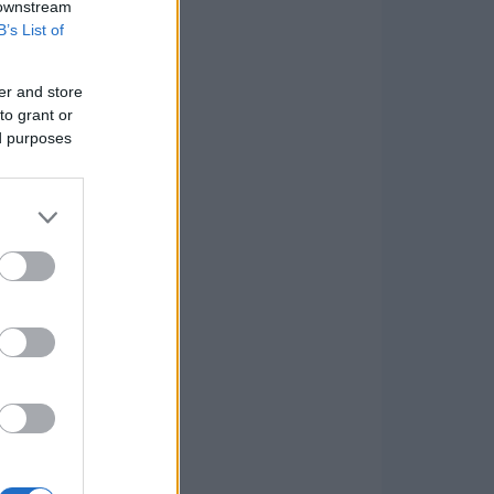
 downstream
B’s List of
er and store
to grant or
ed purposes