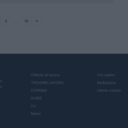
3
…
16
→
SEZIONI
MAGAZINE
Offerte di lavoro
Chi siamo
o,
TROVARE LAVORO
Redazione
e,
STIPENDI
Ultime notizie
GUIDE
Cv
News