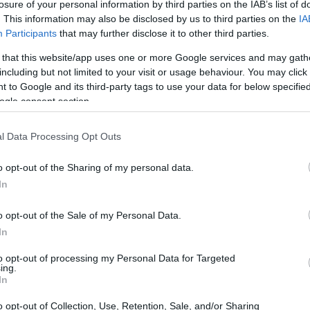
losure of your personal information by third parties on the IAB’s list of
. This information may also be disclosed by us to third parties on the
IA
Participants
that may further disclose it to other third parties.
 that this website/app uses one or more Google services and may gath
including but not limited to your visit or usage behaviour. You may click 
 to Google and its third-party tags to use your data for below specifi
Università italiane e cooperazione
ogle consent section.
con il Sud del mondo: competenze e
reti
S
l Data Processing Opt Outs
Le università italiane ampliano la loro azione nel Sud
del mondo attraverso progetti accademici,
o opt-out of the Sharing of my personal data.
formazione e collaborazioni che puntano a
In
competenze, occupazione…
Bianca Magni · 6 Mag 2026
o opt-out of the Sale of my Personal Data.
In
NEWS
to opt-out of processing my Personal Data for Targeted
ing.
In
o opt-out of Collection, Use, Retention, Sale, and/or Sharing