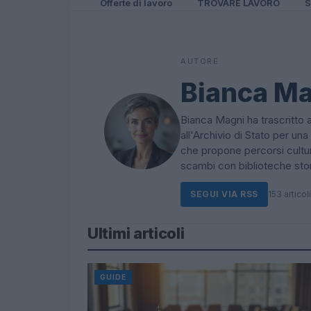
Offerte di lavoro
TROVARE LAVORO
S
AUTORE
Bianca M
Bianca Magni ha trascritto a 
all'Archivio di Stato per un
che propone percorsi cultur
scambi con biblioteche stor
SEGUI VIA RSS
153 articoli
Ultimi articoli
GUIDE