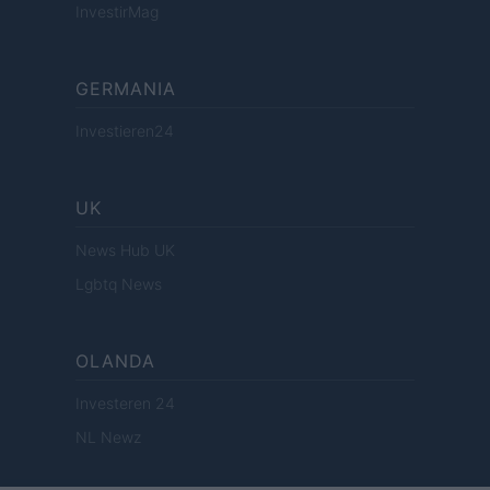
InvestirMag
GERMANIA
Investieren24
UK
News Hub UK
Lgbtq News
OLANDA
Investeren 24
NL Newz