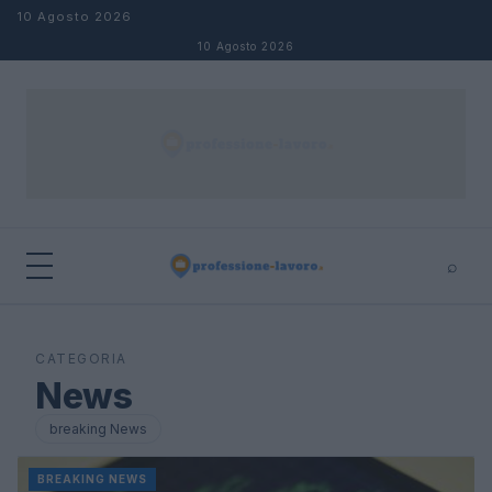
Salta al contenuto
10 Agosto 2026
10 Agosto 2026
⌕
×
⌕
Cerca
CATEGORIA
News
breaking News
BREAKING NEWS