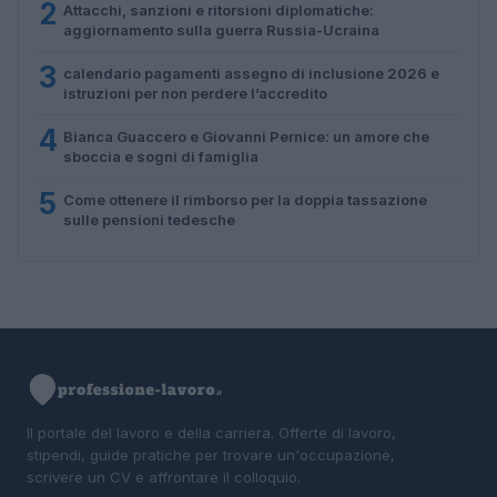
2
Attacchi, sanzioni e ritorsioni diplomatiche:
aggiornamento sulla guerra Russia-Ucraina
3
calendario pagamenti assegno di inclusione 2026 e
istruzioni per non perdere l’accredito
4
Bianca Guaccero e Giovanni Pernice: un amore che
sboccia e sogni di famiglia
5
Come ottenere il rimborso per la doppia tassazione
sulle pensioni tedesche
Il portale del lavoro e della carriera. Offerte di lavoro,
stipendi, guide pratiche per trovare un'occupazione,
scrivere un CV e affrontare il colloquio.