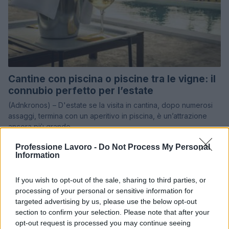
Cantine con piscina o piscine tra le vigne: il
connubio perfetto per l’estate
(Adnkronos) – D'estate se la visita in cantina, dopo numerosi
assaggi, termina con un aperitivo in piscina, è un’attrazione
ancora più grande…
staff · 28 Lug 2023
Professione Lavoro -
Do Not Process My Personal
Information
BREAKING NEWS
If you wish to opt-out of the sale, sharing to third parties, or
processing of your personal or sensitive information for
targeted advertising by us, please use the below opt-out
section to confirm your selection. Please note that after your
opt-out request is processed you may continue seeing