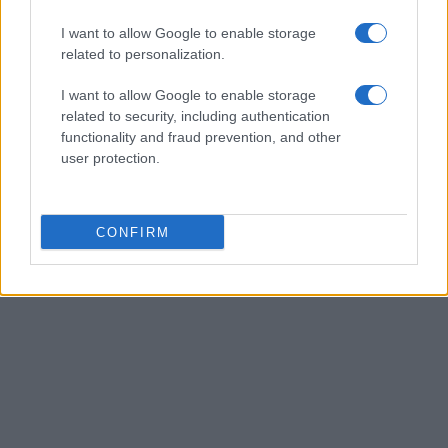
I want to allow Google to enable storage
related to personalization.
Champagne, importanti risultati ottenuti dal
Comité Champagne nella difesa della
I want to allow Google to enable storage
denominazione
related to security, including authentication
functionality and fraud prevention, and other
(Adnkronos) – Gli uffici delegati alla difesa della
user protection.
denominazione Champagne hanno messo a segno importanti
risultati. Si è appreso dal Bureau du…
staff · 26 Lug 2023
CONFIRM
←
1
…
3.862
3.863
3.864
…
3.867
→