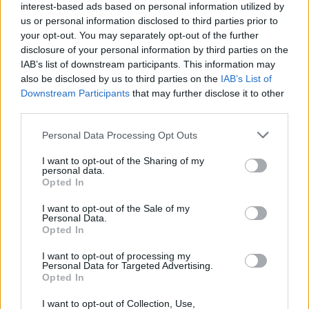
interest-based ads based on personal information utilized by
us or personal information disclosed to third parties prior to
your opt-out. You may separately opt-out of the further
disclosure of your personal information by third parties on the
IAB’s list of downstream participants. This information may
also be disclosed by us to third parties on the
IAB’s List of
Downstream Participants
that may further disclose it to other
Festival Franciacorta in Cantina 2023
third parties.
(Adnkronos) – Sabato 16 e domenica 17 settembre torna il
Please note that this website/app uses one or more Google
Personal Data Processing Opt Outs
Festival Franciacorta in Cantina nella sua quattordicesima
services and may gather and store information including but
edizione. Il terzo weekend di…
not limited to your visit or usage behaviour. You may click to
I want to opt-out of the Sharing of my
personal data.
staff · 27 Lug 2023
grant or deny consent to Google and its third-party tags to
Opted In
use your data for below specified purposes in below Google
consent section.
I want to opt-out of the Sale of my
Personal Data.
Opted In
I want to opt-out of processing my
Personal Data for Targeted Advertising.
Opted In
I want to opt-out of Collection, Use,