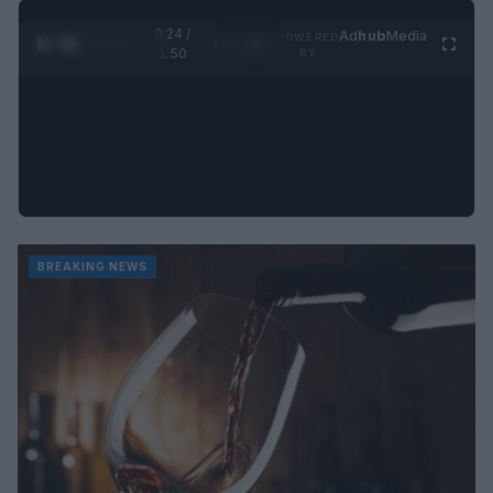
0:25 /
Ad
hub
Media
POWERED
1
/
4
1:50
BY
BREAKING NEWS