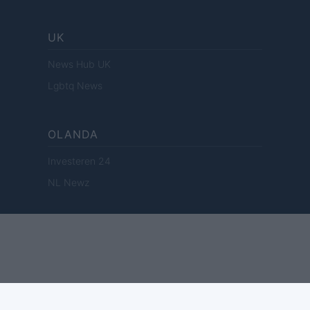
UK
News Hub UK
Lgbtq News
OLANDA
Investeren 24
NL Newz