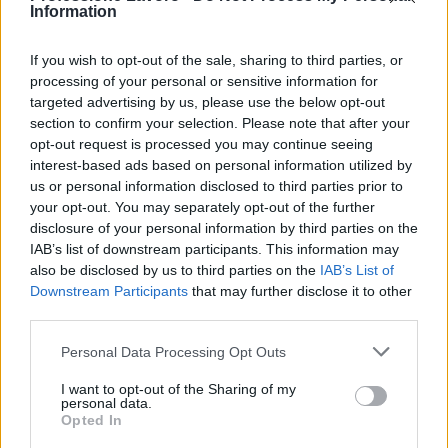
Information
infrastruttura rappresenta un elemento concreto
per ridurre il
divario digitale
e aumentare
If you wish to opt-out of the sale, sharing to third parties, or
l’attrattività del territorio per chi cerca qualità della
processing of your personal or sensitive information for
vita senza rinunciare ai servizi digitali.
targeted advertising by us, please use the below opt-out
section to confirm your selection. Please note that after your
opt-out request is processed you may continue seeing
interest-based ads based on personal information utilized by
us or personal information disclosed to third parties prior to
AUTORE
Luca Ferrari
your opt-out. You may separately opt-out of the further
disclosure of your personal information by third parties on the
Luca Ferrari, giornalista di economia del
IAB’s list of downstream participants. This information may
lavoro e risorse umane, analizza
also be disclosed by us to third parties on the
IAB’s List of
organizzazione aziendale, welfare e diritto
Downstream Participants
that may further disclose it to other
del lavoro con uno sguardo alle dinamiche tra
third parties.
imprese e dipendenti.
Please note that this website/app uses one or more Google
Personal Data Processing Opt Outs
services and may gather and store information including but
not limited to your visit or usage behaviour. You may click to
I want to opt-out of the Sharing of my
personal data.
grant or deny consent to Google and its third-party tags to
Opted In
use your data for below specified purposes in below Google