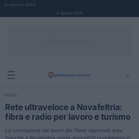
Salta al contenuto
6 Agosto 2026
6 Agosto 2026
⌕
×
⌕
NEWS
Cerca
Rete ultraveloce a Novafeltria:
fibra e radio per lavoro e turismo
La conclusione dei lavori del Piano nazionale aree
bianche a Novafeltria rende disponibili connessioni in