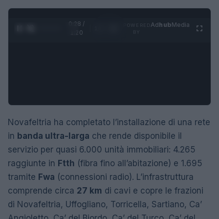
0:29 /
Ad
hub
Media
POWERED
1
/
4
1:20
BY
Novafeltria ha completato l’installazione di una rete
in
banda ultra-larga
che rende disponibile il
servizio per quasi 6.000 unità immobiliari: 4.265
raggiunte in
Ftth
(fibra fino all’abitazione) e 1.695
tramite
Fwa
(connessioni radio). L’infrastruttura
comprende circa
27 km
di cavi e copre le frazioni
di Novafeltria, Uffogliano, Torricella, Sartiano, Ca’
Angioletto, Ca’ del Biordo, Ca’ del Turco, Ca’ del