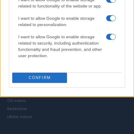
stipendi, guide pratiche per trovare un'occupazione,
related to functionality of the website or app.
scrivere un CV e affrontare il colloquio.
I want to allow Google to enable storage
related to personalization.
SEZIONI
I want to allow Google to enable storage
Offerte di lavoro
related to security, including authentication
TROVARE LAVORO
functionality and fraud prevention, and other
STIPENDI
user protection.
GUIDE
Cv
News
CONFIRM
MAGAZINE
Chi siamo
Redazione
Ultime notizie
LEGALE