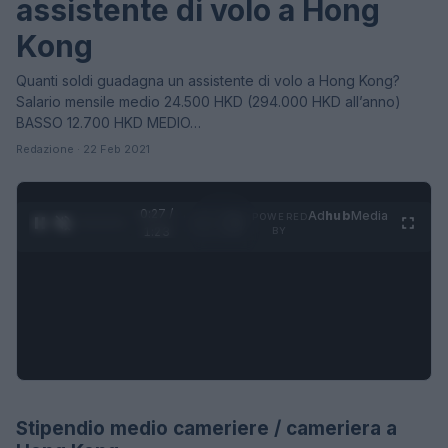
assistente di volo a Hong
Kong
Quanti soldi guadagna un assistente di volo a Hong Kong?
Salario mensile medio 24.500 HKD (294.000 HKD all’anno)
BASSO 12.700 HKD MEDIO…
Redazione · 22 Feb 2021
0:28 /
Ad
hub
Media
POWERED
1
/
4
1:23
BY
Stipendio medio cameriere / cameriera a
STIPENDI