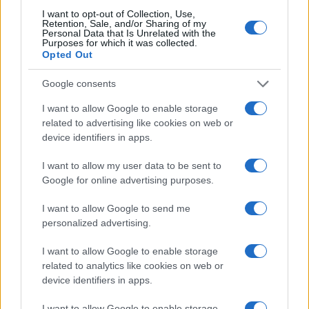
I want to opt-out of Collection, Use,
1
Retention, Sale, and/or Sharing of my
Stipendio medio per dottore commercialista a Hong
Personal Data that Is Unrelated with the
Kong
Purposes for which it was collected.
Opted Out
2
Stipendio medio pilota a Hong Kong
Google consents
3
Stipendio medio per ingegnere biomedico a Hong
I want to allow Google to enable storage
Kong
related to advertising like cookies on web or
4
Stipendio medio per Executive Chef a Hong Kong
device identifiers in apps.
I want to allow my user data to be sent to
5
Stipendio medio dell’agente di polizia a Hong Kong
Google for online advertising purposes.
I want to allow Google to send me
personalized advertising.
I want to allow Google to enable storage
related to analytics like cookies on web or
device identifiers in apps.
Il portale del lavoro e della carriera. Offerte di lavoro,
I want to allow Google to enable storage