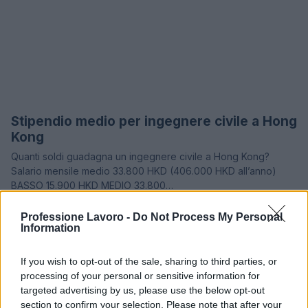
Stipendio medio per ingegnere civile a Hong
STIPENDI
Kong
Quanti soldi guadagna un ingegnere civile a Hong Kong?
Salario mensile medio 33.800 HKD (406.000 HKD all’anno)
BASSO 15.900 HKD MEDIO 33.800…
Redazione · 28 Gen 2021
Professione Lavoro -
Do Not Process My Personal
Information
1
2
3
→
If you wish to opt-out of the sale, sharing to third parties, or
processing of your personal or sensitive information for
targeted advertising by us, please use the below opt-out
section to confirm your selection. Please note that after your