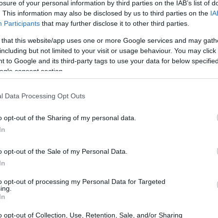
losure of your personal information by third parties on the IAB’s list of
. This information may also be disclosed by us to third parties on the
IA
Participants
that may further disclose it to other third parties.
 that this website/app uses one or more Google services and may gath
including but not limited to your visit or usage behaviour. You may click 
 to Google and its third-party tags to use your data for below specifi
ogle consent section.
l Data Processing Opt Outs
o opt-out of the Sharing of my personal data.
In
o opt-out of the Sale of my Personal Data.
abile della tecnologia dell’informazione
a
In
55.800 HKD
al mese. Gli stipendi vanno da
to opt-out of processing my Personal Data for Targeted
ing.
HKD
(il più alto).
In
o opt-out of Collection, Use, Retention, Sale, and/or Sharing
include alloggio, trasporti e altri benefici. Gli