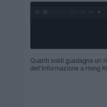
0:27 / 1:23
1
/
4
Quanti soldi guadagna un r
dell’informazione a Hong 