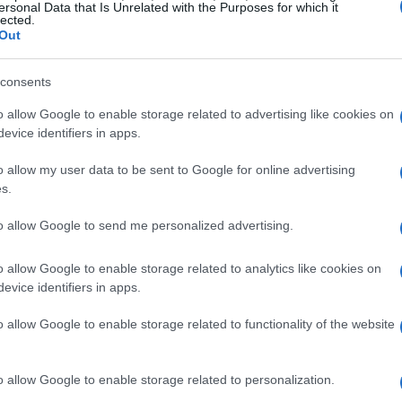
ersonal Data that Is Unrelated with the Purposes for which it
lected.
nager variano drasticamente in base
Out
re o alla posizione. Di seguito troverai una
riteri diversi.
consents
o allow Google to enable storage related to advertising like cookies on
evice identifiers in apps.
o allow my user data to be sent to Google for online advertising
s.
to allow Google to send me personalized advertising.
o allow Google to enable storage related to analytics like cookies on
evice identifiers in apps.
o allow Google to enable storage related to functionality of the website
o allow Google to enable storage related to personalization.