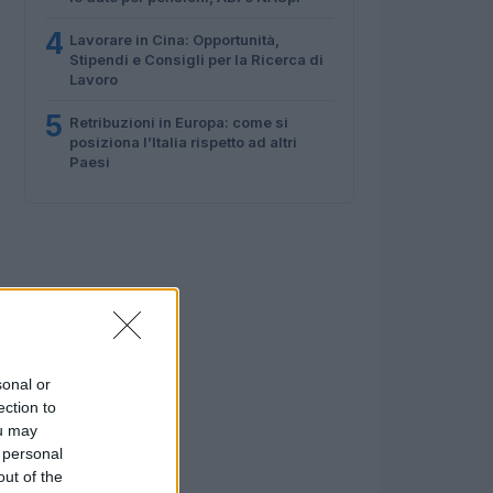
4
Lavorare in Cina: Opportunità,
Stipendi e Consigli per la Ricerca di
Lavoro
5
Retribuzioni in Europa: come si
posiziona l’Italia rispetto ad altri
Paesi
sonal or
ection to
ou may
 personal
out of the