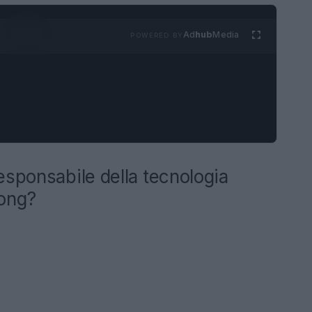
Ad
hub
Media
POWERED BY
esponsabile della tecnologia
Kong?