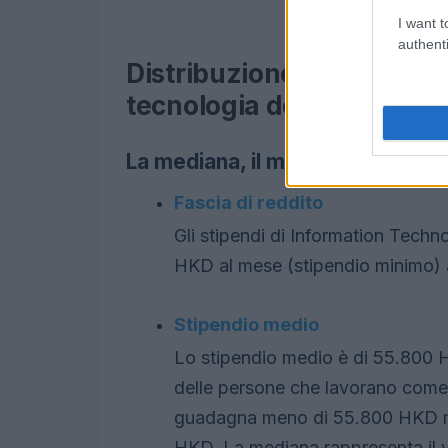
I want t
authenti
Distribuzione degli stipen
tecnologia dell’informaz
La mediana, il massimo, il minimo
Fascia di reddito
Gli stipendi di Information Tec
HKD al mese (stipendio minimo)
Stipendio medio
Lo stipendio medio è di 55.800 H
delle persone che lavorano come 
guadagna meno di 55.800 HKD me
HKD. La mediana rappresenta il va