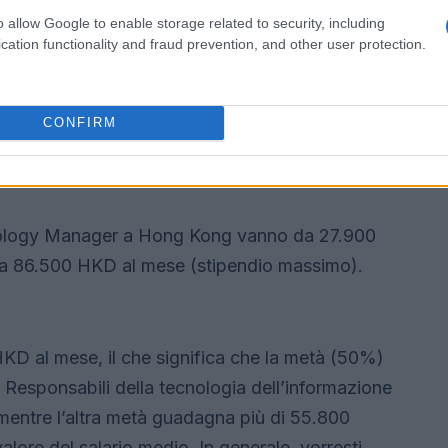
o allow Google to enable storage related to security, including
cation functionality and fraud prevention, and other user protection.
di del responsabile della
ione a Hong Kong
CONFIRM
 e l’intervallo
hnology Manager a Hong Kong vanno da 27.900
 a 86.500 HKD al mese (stipendio massimo).
KD al mese, il che significa che la metà (50%)
Responsabili della tecnologia dell’informazione
ntre l’altra metà guadagna più di 55.800
lore del salario medio. In generale, vorresti