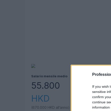
Professio
Salario mensile medio
55.800
If you wish 
sensitive in
HKD
confirm you
continue se
information 
(670.000
HKD
all’anno)