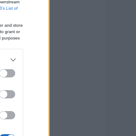
 downstream
B’s List of
er and store
to grant or
ed purposes