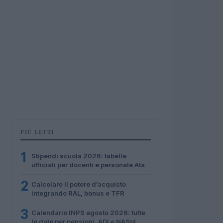
PIÙ LETTI
1
Stipendi scuola 2026: tabelle
ufficiali per docenti e personale Ata
2
Calcolare il potere d’acquisto
integrando RAL, bonus e TFR
3
Calendario INPS agosto 2026: tutte
le date per pensioni, ADI e NASpI