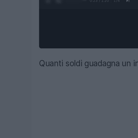
0:24 / 1:20
1
/
4
Quanti soldi guadagna un i