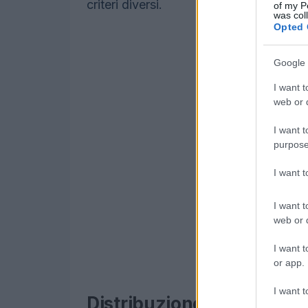
criteri diversi.
of my P
was col
Opted 
Google 
I want t
web or d
I want t
purpose
I want 
I want t
web or d
I want t
or app.
I want t
Distribuzione degli stipen