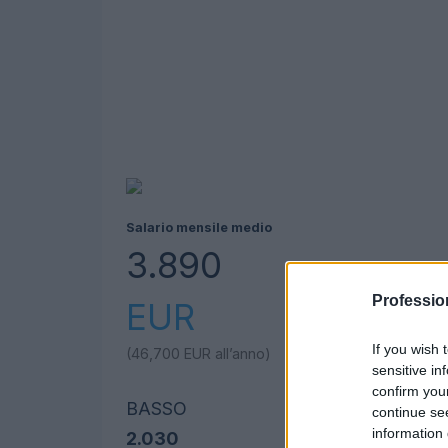
Salario mensile medio
3.890
Professio
EUR
If you wish 
(46,700
EUR
all’anno)
sensitive in
confirm you
BASSO
continue se
information 
2.030