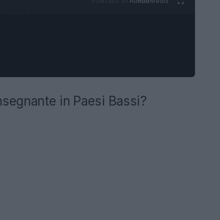
Ad
hub
Media
POWERED BY
nsegnante in Paesi Bassi?