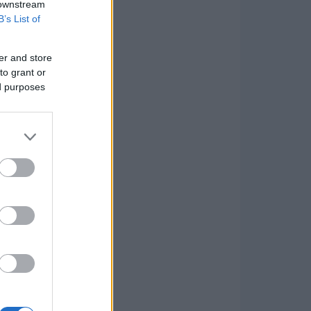
 downstream
B’s List of
er and store
to grant or
ed purposes