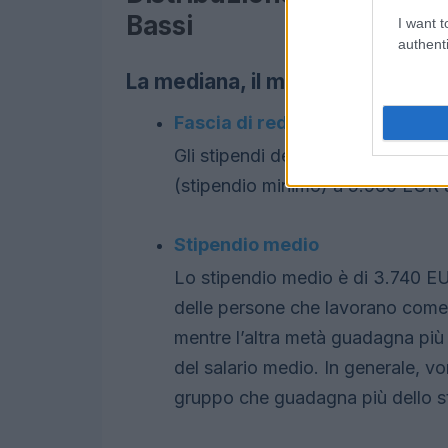
Bassi
I want t
authenti
La mediana, il massimo, il minimo
Fascia di reddito
Gli stipendi degli insegnanti ne
(stipendio minimo) a 5.960 EUR 
Stipendio medio
Lo stipendio medio è di 3.740 EU
delle persone che lavorano com
mentre l’altra metà guadagna più
del salario medio. In generale, vor
gruppo che guadagna più dello s