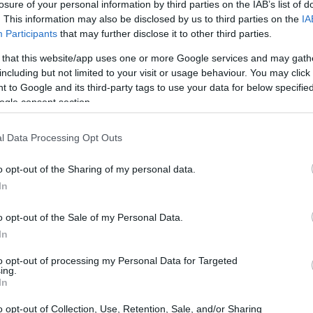
losure of your personal information by third parties on the IAB’s list of
. This information may also be disclosed by us to third parties on the
IA
Participants
that may further disclose it to other third parties.
 that this website/app uses one or more Google services and may gath
including but not limited to your visit or usage behaviour. You may click 
 to Google and its third-party tags to use your data for below specifi
ogle consent section.
l Data Processing Opt Outs
o opt-out of the Sharing of my personal data.
ante
nei
Paesi Bassi
guadagna in genere circa
In
o da
2.030 EUR
(il più basso) a
5.960 EUR
(il più
o opt-out of the Sale of my Personal Data.
In
include alloggio, trasporti e altri benefici. Gli
to opt-out of processing my Personal Data for Targeted
ing.
camente in base all’esperienza, alle capacità, al
In
rai una ripartizione dettagliata basata su molti
o opt-out of Collection, Use, Retention, Sale, and/or Sharing