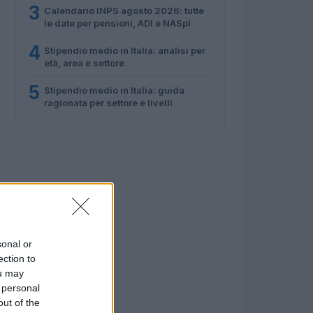
3
Calendario INPS agosto 2026: tutte
le date per pensioni, ADI e NASpI
4
Stipendio medio in Italia: analisi per
età, area e settore
5
Stipendio medio in Italia: guida
ragionata per settore e livelli
sonal or
ection to
ou may
 personal
out of the