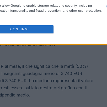
o allow Google to enable storage related to security, including
cation functionality and fraud prevention, and other user protection.
 e l’intervallo
CONFIRM
i Paesi Bassi vanno da 2.030 EUR al mese
al mese (stipendio massimo).
R al mese, il che significa che la metà (50%)
e Insegnanti guadagna meno di 3.740 EUR
 di 3.740 EUR. La mediana rappresenta il valore
resti essere sul lato destro del grafico con il
tipendio medio.