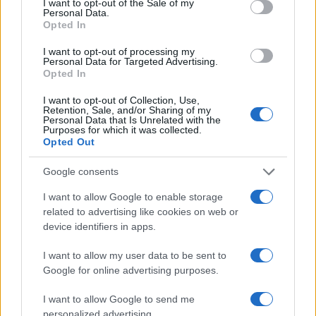
Giordania
I want to opt-out of the Sale of my
Personal Data.
Opted In
5
Stipendio medio per tecnico informatico in Giordania
I want to opt-out of processing my
Personal Data for Targeted Advertising.
Opted In
I want to opt-out of Collection, Use,
Retention, Sale, and/or Sharing of my
Personal Data that Is Unrelated with the
Purposes for which it was collected.
Opted Out
Il portale del lavoro e della carriera. Offerte di lavoro,
Google consents
stipendi, guide pratiche per trovare un'occupazione,
I want to allow Google to enable storage
scrivere un CV e affrontare il colloquio.
related to advertising like cookies on web or
device identifiers in apps.
SEZIONI
I want to allow my user data to be sent to
Offerte di lavoro
Google for online advertising purposes.
TROVARE LAVORO
STIPENDI
I want to allow Google to send me
personalized advertising.