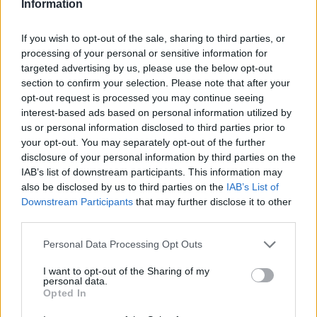
Information
If you wish to opt-out of the sale, sharing to third parties, or
processing of your personal or sensitive information for
targeted advertising by us, please use the below opt-out
section to confirm your selection. Please note that after your
opt-out request is processed you may continue seeing
interest-based ads based on personal information utilized by
us or personal information disclosed to third parties prior to
your opt-out. You may separately opt-out of the further
disclosure of your personal information by third parties on the
TOP IN GIORDANIA
IAB’s list of downstream participants. This information may
also be disclosed by us to third parties on the
IAB’s List of
1
Stipendio medio per ingegnere elettrico in Giordania
Downstream Participants
that may further disclose it to other
third parties.
2
Salario medio del responsabile delle risorse umane in
Please note that this website/app uses one or more Google
Personal Data Processing Opt Outs
Giordania
services and may gather and store information including but
3
not limited to your visit or usage behaviour. You may click to
I want to opt-out of the Sharing of my
Salario medio del direttore generale in Giordania
personal data.
grant or deny consent to Google and its third-party tags to
Opted In
use your data for below specified purposes in below Google
4
Stipendio medio per consulente di servizio in
consent section.