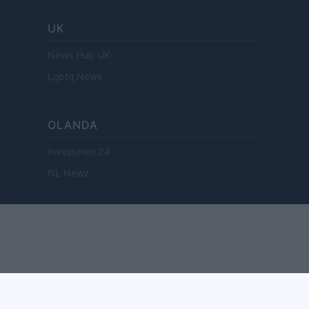
UK
News Hub UK
Lgbtq News
OLANDA
Investeren 24
NL Newz