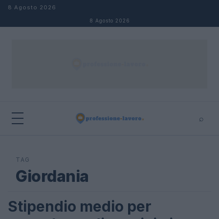
Salta al contenuto
8 Agosto 2026
8 Agosto 2026
⌕
×
⌕
Cerca
TAG
Giordania
Stipendio medio per
STIPENDI