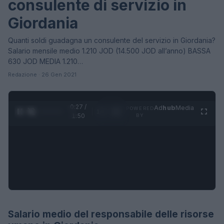
consulente di servizio in
Giordania
Quanti soldi guadagna un consulente del servizio in Giordania?
Salario mensile medio 1.210 JOD (14.500 JOD all’anno) BASSA
630 JOD MEDIA 1.210…
Redazione · 26 Gen 2021
0:27 /
Ad
hub
Media
POWERED
1
/
4
1:50
BY
Salario medio del responsabile delle risorse
STIPENDI