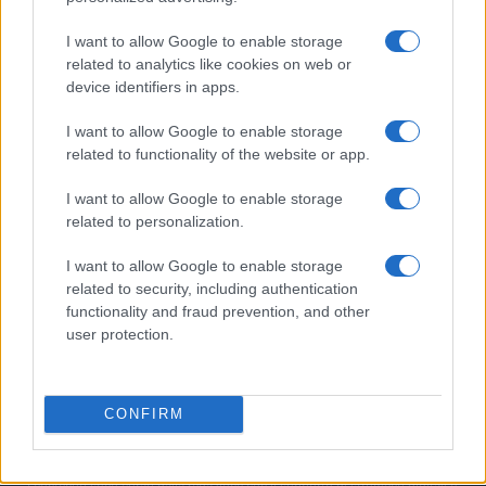
GUIDE
Cv
I want to allow Google to enable storage
News
related to analytics like cookies on web or
device identifiers in apps.
MAGAZINE
I want to allow Google to enable storage
Chi siamo
related to functionality of the website or app.
Redazione
I want to allow Google to enable storage
Ultime notizie
related to personalization.
LEGALE
I want to allow Google to enable storage
Contattaci
related to security, including authentication
functionality and fraud prevention, and other
Cookie Policy
user protection.
Privacy Policy
Note legali
Trattamento dati
CONFIRM
Copyright © 2026 · Edito da AdHub Media — Italia
Tutti i diritti riservati
I contenuti sono curati dalla redazione con il supporto di strumenti digitali e