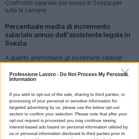
Confronto salariale per sesso in Svezia per
tutte le carriere
Percentuale media di incremento
salariale annuo dell’assistente legale in
Svezia
A quanto ammontano gli incrementi salariali
annuali in Svezia per gli assistenti legali? Con
che frequenza i dipendenti ottengono aumenti di
Professione Lavoro -
Do Not Process My Personal
Information
stipendio?
Assistente legale
If you wish to opt-out of the sale, sharing to third parties, or
processing of your personal or sensitive information for
È probabile che gli assistenti legali in Svezia
targeted advertising by us, please use the below opt-out
registrino un aumento di stipendio di circa il 10%
section to confirm your selection. Please note that after your
ogni 15 mesi. L’incremento annuale medio
opt-out request is processed you may continue seeing
interest-based ads based on personal information utilized by
nazionale per tutte le professioni combinate è
us or personal information disclosed to third parties prior to
dell’8% concesso ai dipendenti ogni 16 mesi.