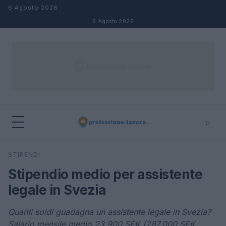
Salta al contenuto
6 Agosto 2026
6 Agosto 2026
⌕
×
⌕
STIPENDI
Cerca
Stipendio medio per assistente
legale in Svezia
Quanti soldi guadagna un assistente legale in Svezia?
Salario mensile medio 23.900 SEK (287.000 SEK