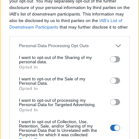
your opt-out. You may separately opt-out of the further
disclosure of your personal information by third parties on the
Le cifre fornite qui sono medie di numeri. Queste cifre
IAB’s list of downstream participants. This information may
dovrebbero essere prese come linee guida generali.
also be disclosed by us to third parties on the
IAB’s List of
Gli incrementi di stipendio variano da persona a
Downstream Participants
that may further disclose it to other
persona e dipendono da molti fattori, ma le tue
third parties.
prestazioni e il contributo al successo
Please note that this website/app uses one or more Google
Personal Data Processing Opt Outs
dell’organizzazione rimangono i fattori più importanti
services and may gather and store information including but
nel determinare quanto e con quale frequenza ti verrà
not limited to your visit or usage behaviour. You may click to
I want to opt-out of the Sharing of my
personal data.
concesso un aumento.
grant or deny consent to Google and its third-party tags to
Opted In
use your data for below specified purposes in below Google
consent section.
I want to opt-out of the Sale of my
Svezia / Tutte le professioni
Personal Data.
Il termine
“ Aumento annuale dello stipendio ” di
Opted In
solito si riferisce all’aumento nel periodo di 12 mesi
I want to opt-out of processing my
Personal Data for Targeted Advertising.
di calendario, ma poiché è raro che le persone
Opted In
ottengano la revisione dei loro stipendi
I want to opt-out of Collection, Use,
esattamente in un anno, è più significativo
Retention, Sale, and/or Sharing of my
Personal Data that Is Unrelated with the
conoscere la frequenza e il tasso in quel momento
Purposes for which it was collected.