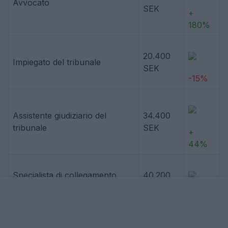
Avvocato
SEK
+
180%
20.400
Impiegato del tribunale
SEK
-15%
Assistente giudiziario del
34.400
tribunale
SEK
+
44%
Specialista di collegamento
40.200
giudiziario
SEK
+ 68%