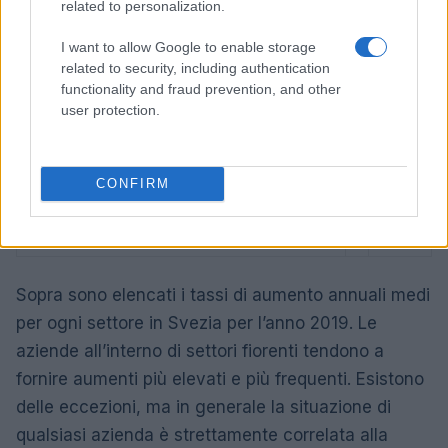
related to personalization.
Energia
4%
I want to allow Google to enable storage
related to security, including authentication
Tecnologia dell’informazione
6%
functionality and fraud prevention, and other
user protection.
Assistenza sanitaria
8%
Viaggio
1%
CONFIRM
Costruzione
3%
Formazione scolastica
5%
Sopra sono elencati i tassi di aumento annuali medi
per ogni settore in Svezia per l’anno 2019. Le
aziende all’interno di settori fiorenti tendono a
fornire aumenti più elevati e più frequenti. Esistono
delle eccezioni, ma in generale la situazione di
qualsiasi azienda è strettamente correlata alla