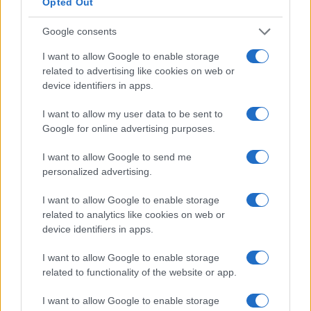
Opted Out
dell’aumento.
Google consents
Come calcolare la percentuale di incremento
salariale?
I want to allow Google to enable storage
related to advertising like cookies on web or
device identifiers in apps.
L’aumento salariale annuale in un anno solare (12
mesi) può essere facilmente calcolato come segue:
I want to allow my user data to be sent to
Aumento annuale dello stipendio = Tasso di aumento x
Google for online advertising purposes.
12 ÷ Frequenza di aumento
I want to allow Google to send me
personalized advertising.
u201c
L’aumento salariale medio in un anno (12 mesi)
in Svezia è del
I want to allow Google to enable storage
6%
.
related to analytics like cookies on web or
“
device identifiers in apps.
Tasso di incremento annuo per settore
I want to allow Google to enable storage
2019
related to functionality of the website or app.
I want to allow Google to enable storage
Bancario
2%