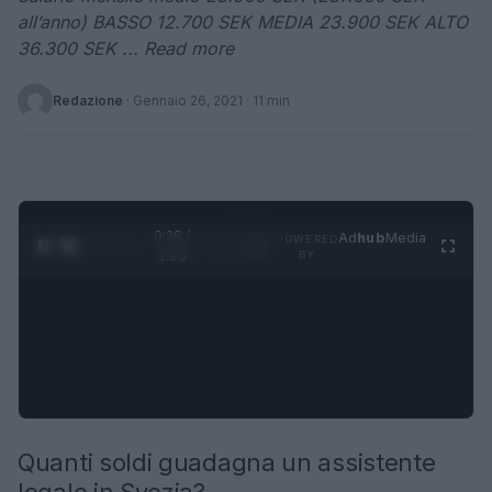
all’anno) BASSO 12.700 SEK MEDIA 23.900 SEK ALTO
36.300 SEK ... Read more
Redazione
·
Gennaio 26, 2021
· 11 min
0:30 /
Ad
hub
Media
POWERED
1
/
4
1:23
BY
Quanti soldi guadagna un assistente