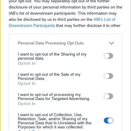
your opt-out. You may separately opt-out of the further
L’aumento e la diminuzione percentuali sono relativi al
disclosure of your personal information by third parties on the
valore precedente
IAB’s list of downstream participants. This information may
also be disclosed by us to third parties on the
IAB’s List of
Differenza salariale tipica per istruzione
Downstream Participants
that may further disclose it to other
per la maggior parte delle carriere
third parties.
Please note that this website/app uses one or more Google
Personal Data Processing Opt Outs
services and may gather and store information including but
not limited to your visit or usage behaviour. You may click to
I want to opt-out of the Sharing of my
personal data.
grant or deny consent to Google and its third-party tags to
Confronto salariale meccanico per
Opted In
use your data for below specified purposes in below Google
genere
consent section.
I want to opt-out of the Sale of my
Personal Data.
Sebbene il genere non dovrebbe avere un effetto
Opted In
sulla retribuzione, in realtà lo fa. Quindi chi viene
I want to opt-out of processing my
Personal Data for Targeted Advertising.
pagato di più: uomini o donne? I dipendenti di sesso
Opted In
maschile a Taiwan guadagnano in media il 6% in
I want to opt-out of Collection, Use,
più rispetto alle loro controparti donne.
Retention, Sale, and/or Sharing of my
Personal Data that Is Unrelated with the
Purposes for which it was collected.