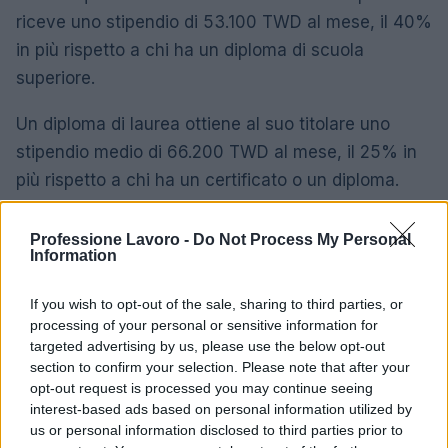
riceve uno stipendio di 53.100 TWD al mese, il 40%
in più rispetto a chi ha un diploma di scuola
superiore.
Un diploma di laurea ottiene al suo titolare uno
stipendio medio di 66.200 TWD al mese, il 25% in
più rispetto a chi ha un certificato o un diploma.
Differenza salariale media meccanica per
Professione Lavoro -
Do Not Process My Personal
livello di istruzione a Taiwan
Information
38.000
If you wish to opt-out of the sale, sharing to third parties, or
Scuola superiore
TWD
processing of your personal or sensitive information for
targeted advertising by us, please use the below opt-out
Certificato o Diploma
+ 40%
53.100 TWD
section to confirm your selection. Please note that after your
opt-out request is processed you may continue seeing
Laurea triennale
+ 25%
66.200 TWD
interest-based ads based on personal information utilized by
us or personal information disclosed to third parties prior to