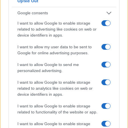
Maschio
49.200 TWD
Opted Out
Femmina
-6%
46.200 TWD
Google consents
I want to allow Google to enable storage
L’aumento e la diminuzione percentuali sono relativi al
related to advertising like cookies on web or
valore precedente
device identifiers in apps.
I want to allow my user data to be sent to
Confronto salariale per sesso a Taiwan per
Google for online advertising purposes.
tutte le carriere
I want to allow Google to send me
Percentuale media di incremento
personalized advertising.
salariale annuo meccanico a Taiwan
I want to allow Google to enable storage
related to analytics like cookies on web or
Quanti sono gli incrementi annuali di stipendio a
device identifiers in apps.
Taiwan per i meccanici? Con che frequenza i
dipendenti ottengono aumenti di stipendio?
I want to allow Google to enable storage
related to functionality of the website or app.
Meccanico
I want to allow Google to enable storage
È probabile che i meccanici di Taiwan osservino un