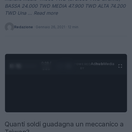
BASSA 24.000 TWD MEDIA 47.900 TWD ALTA 74.200
TWD Una ... Read more
Redazione
·
Gennaio 26, 2021
· 12 min
0:29 /
Ad
hub
Media
POWERED
1
/
4
1:21
BY
Quanti soldi guadagna un meccanico a