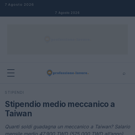
Salta al contenuto
7 Agosto 2026
7 Agosto 2026
⌕
×
⌕
STIPENDI
Cerca
Stipendio medio meccanico a
Taiwan
Quanti soldi guadagna un meccanico a Taiwan? Salario
mensile medio 47.900 TWD (575.000 TWD all’anno)