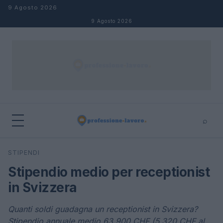
Salta al contenuto
9 Agosto 2026
9 Agosto 2026
⌕
×
⌕
STIPENDI
Cerca
Stipendio medio per receptionist
in Svizzera
Quanti soldi guadagna un receptionist in Svizzera?
Stipendio annuale medio 63.900 CHF (5,320 CHF al