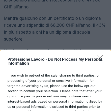
lo stipendio medio di un Receptionist è di 47’700
CHF all’anno.
Mentre qualcuno con un certificato o un diploma
riceve uno stipendio di 68.200 CHF all’anno, il 43%
in più rispetto a chi ha un diploma di scuola
superiore.
Una laurea triennale ottiene al suo titolare uno
stipendio medio di 94.200 CHF all’anno, il 38% in
Professione Lavoro -
Do Not Process My Personal
Information
più rispetto a chi ha un certificato o un diploma.
If you wish to opt-out of the sale, sharing to third parties, or
Receptionist Differenza salariale media per
processing of your personal or sensitive information for
livello di istruzione in Svizzera
targeted advertising by us, please use the below opt-out
section to confirm your selection. Please note that after your
47,700
Scuola superiore
opt-out request is processed you may continue seeing
CHF
interest-based ads based on personal information utilized by
us or personal information disclosed to third parties prior to
68.200