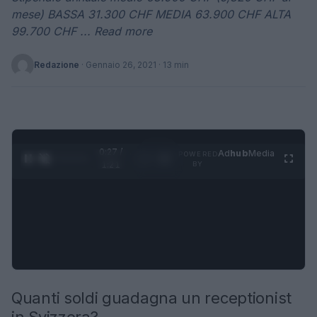
mese) BASSA 31.300 CHF MEDIA 63.900 CHF ALTA
99.700 CHF ... Read more
Redazione
·
Gennaio 26, 2021
· 13 min
0:28 /
Ad
hub
Media
POWERED
1
/
4
1:21
BY
Quanti soldi guadagna un receptionist