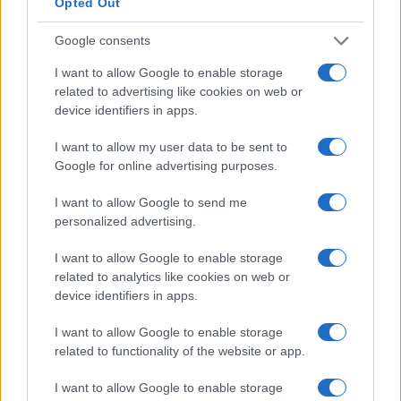
Opted Out
receptionist uomini in Svizzera guadagnano in
Google consents
media il 4% in meno rispetto alle loro controparti
donne.
I want to allow Google to enable storage
related to advertising like cookies on web or
device identifiers in apps.
Maschio
62.600 CHF
I want to allow my user data to be sent to
Femmina
+ 4%
65.200 CHF
Google for online advertising purposes.
I want to allow Google to send me
L’aumento e la diminuzione percentuali sono relativi al
personalized advertising.
valore precedente
I want to allow Google to enable storage
Confronto salariale per sesso in Svizzera per
related to analytics like cookies on web or
tutte le carriere
device identifiers in apps.
I want to allow Google to enable storage
Percentuale media di incremento
related to functionality of the website or app.
salariale annuo receptionist in Svizzera
I want to allow Google to enable storage