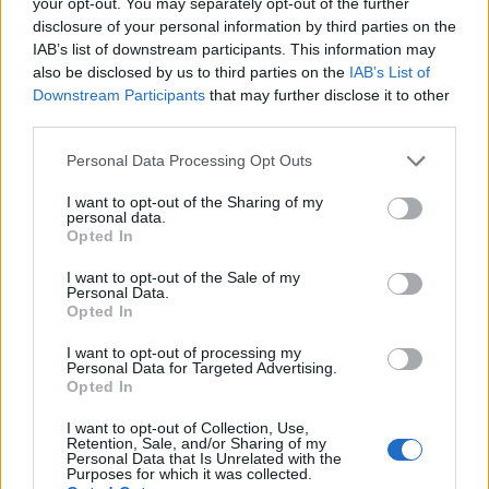
Certificato o Diploma
+ 43%
your opt-out. You may separately opt-out of the further
CHF
disclosure of your personal information by third parties on the
IAB’s list of downstream participants. This information may
Laurea triennale
+ 38%
94.200 CHF
also be disclosed by us to third parties on the
IAB’s List of
Downstream Participants
that may further disclose it to other
third parties.
L’aumento e la diminuzione percentuali sono relativi al
valore precedente
Please note that this website/app uses one or more Google
Personal Data Processing Opt Outs
services and may gather and store information including but
Differenza salariale tipica per istruzione
not limited to your visit or usage behaviour. You may click to
I want to opt-out of the Sharing of my
personal data.
grant or deny consent to Google and its third-party tags to
per la maggior parte delle carriere
Opted In
use your data for below specified purposes in below Google
consent section.
I want to opt-out of the Sale of my
Personal Data.
Opted In
Confronto salariale receptionist per
I want to opt-out of processing my
Personal Data for Targeted Advertising.
genere
Opted In
Sebbene il genere non dovrebbe avere un effetto
I want to opt-out of Collection, Use,
Retention, Sale, and/or Sharing of my
sulla retribuzione, in realtà lo fa. Quindi chi viene
Personal Data that Is Unrelated with the
Purposes for which it was collected.
pagato di più: uomini o donne? I dipendenti di