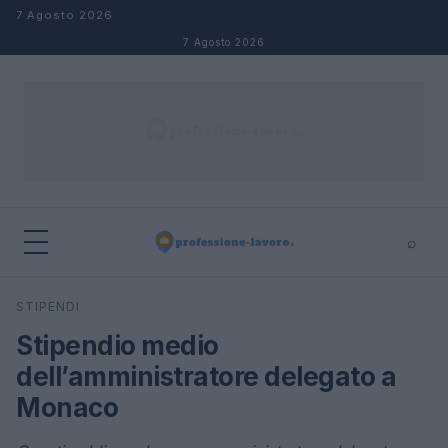
Salta al contenuto
7 Agosto 2026
7 Agosto 2026
⌕
×
⌕
STIPENDI
Cerca
Stipendio medio
dell’amministratore delegato a
Monaco