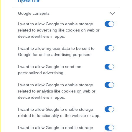
PhD
+ 18%
14.300 EUR
Opted Out
Google consents
L’aumento e la diminuzione percentuali sono relativi al
I want to allow Google to enable storage
valore precedente
related to advertising like cookies on web or
device identifiers in apps.
Vale la pena un Master o un MBA? Dovresti
perseguire l’istruzione superiore?
I want to allow my user data to be sent to
Google for online advertising purposes.
Un corso di laurea magistrale o qualsiasi
programma post-laurea a
Monaco
costa da
I want to allow Google to send me
personalized advertising.
21.200
Euro (i) a
63.600
Euro (i) e dura circa due
anni. Questo è un bel investimento.
I want to allow Google to enable storage
related to analytics like cookies on web or
Non puoi davvero aspettarti alcun aumento di
device identifiers in apps.
stipendio durante il periodo di studio, ammesso che
I want to allow Google to enable storage
tu abbia già un lavoro. Nella maggior parte dei casi,
related to functionality of the website or app.
una volta completata l’istruzione e conseguito il
I want to allow Google to enable storage
titolo, viene effettuata una revisione dello stipendio.