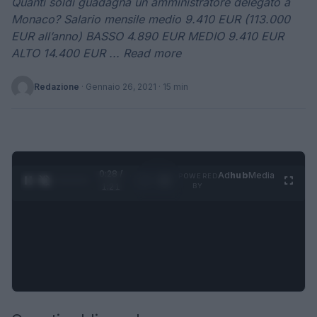
Quanti soldi guadagna un amministratore delegato a
Monaco? Salario mensile medio 9.410 EUR (113.000
EUR all’anno) BASSO 4.890 EUR MEDIO 9.410 EUR
ALTO 14.400 EUR ... Read more
Redazione
·
Gennaio 26, 2021
· 15 min
0:29 /
Ad
hub
Media
POWERED
1
/
4
1:21
BY