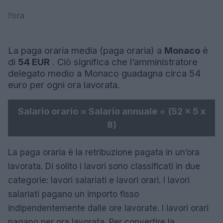
l’ora
La paga oraria media (paga oraria) a
Monaco
è
di
54 EUR
. Ciò significa che l’amministratore
delegato medio a Monaco guadagna circa 54
euro per ogni ora lavorata.
Salario orario = Salario annuale ÷ (52 x 5 x
8)
La paga oraria è la retribuzione pagata in un’ora
lavorata. Di solito i lavori sono classificati in due
categorie: lavori salariati e lavori orari. I lavori
salariati pagano un importo fisso
indipendentemente dalle ore lavorate. I lavori orari
pagano per ora lavorata. Per convertire la