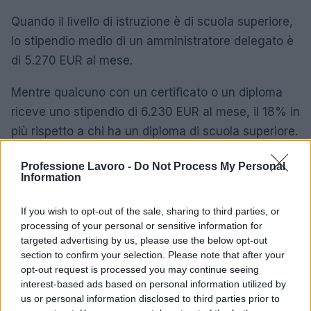
Quando il livello di istruzione è di scuola superiore,
lo stipendio medio di un amministratore delegato è
di 5.270 EUR al mese.
Mentre qualcuno con un certificato o un diploma
riceve uno stipendio di 6.230 EUR al mese, il 18% in
più rispetto a chi ha un diploma di scuola superiore.
Un diploma di laurea ottiene al suo titolare uno
Professione Lavoro -
Do Not Process My Personal
Information
stipendio medio di 8.410 EUR al mese, il 35% in più
rispetto a chi ha un certificato o un diploma.
If you wish to opt-out of the sale, sharing to third parties, or
processing of your personal or sensitive information for
I professionisti in possesso di un master sono
targeted advertising by us, please use the below opt-out
ricompensati con uno stipendio medio di 12.100
section to confirm your selection. Please note that after your
opt-out request is processed you may continue seeing
EUR al mese, il 44% in più rispetto a qualcuno con
interest-based ads based on personal information utilized by
un diploma di laurea.
us or personal information disclosed to third parties prior to