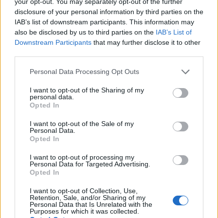
your opt-out. You may separately opt-out of the further
I titolari di dottorato di ricerca sono compensati con
disclosure of your personal information by third parties on the
IAB’s list of downstream participants. This information may
uno stipendio equivalente a 14.300 EUR al mese, il
also be disclosed by us to third parties on the
IAB’s List of
18% in più rispetto a chi ha un master.
Downstream Participants
that may further disclose it to other
third parties.
Differenza salariale media
Please note that this website/app uses one or more Google
dell’amministratore delegato per livello di
Personal Data Processing Opt Outs
services and may gather and store information including but
istruzione a Monaco
not limited to your visit or usage behaviour. You may click to
I want to opt-out of the Sharing of my
personal data.
grant or deny consent to Google and its third-party tags to
5.270
Opted In
Scuola superiore
use your data for below specified purposes in below Google
EUR
consent section.
I want to opt-out of the Sale of my
Personal Data.
6.230
Opted In
Certificato o Diploma
+ 18%
EUR
I want to opt-out of processing my
Personal Data for Targeted Advertising.
8.410
Opted In
Laurea triennale
+ 35%
EUR
I want to opt-out of Collection, Use,
Retention, Sale, and/or Sharing of my
Master
+ 44%
12.100 EUR
Personal Data that Is Unrelated with the
Purposes for which it was collected.