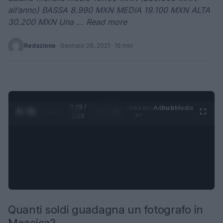
all’anno) BASSA 8.990 MXN MEDIA 19.100 MXN ALTA
30.200 MXN Una ... Read more
Redazione
·
Gennaio 26, 2021
· 16 min
0:29 /
Ad
hub
Media
POWERED
1
/
4
1:20
BY
Quanti soldi guadagna un fotografo in