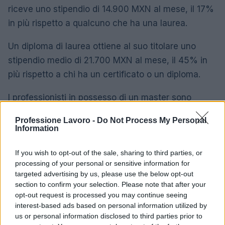
riceve uno stipendio di 14.900 MXN al mese, il 17%
in più rispetto a qualcuno che ha una laurea.
Un diploma di laurea ottiene al suo titolare uno
stipendio medio di 21.700 MXN al mese, il 45% in
più rispetto a chi ha un certificato o un diploma.
I professionisti in possesso di un master sono
ricompensati con uno stipendio medio di 28.500
Professione Lavoro -
Do Not Process My Personal
MXN al mese, il 31% in più rispetto a qualcuno con
Information
laurea.
If you wish to opt-out of the sale, sharing to third parties, or
Differenza di stipendio medio del fotografo
processing of your personal or sensitive information for
targeted advertising by us, please use the below opt-out
in base al livello di istruzione in Messico
section to confirm your selection. Please note that after your
opt-out request is processed you may continue seeing
12.800
Scuola superiore
interest-based ads based on personal information utilized by
MXN
us or personal information disclosed to third parties prior to