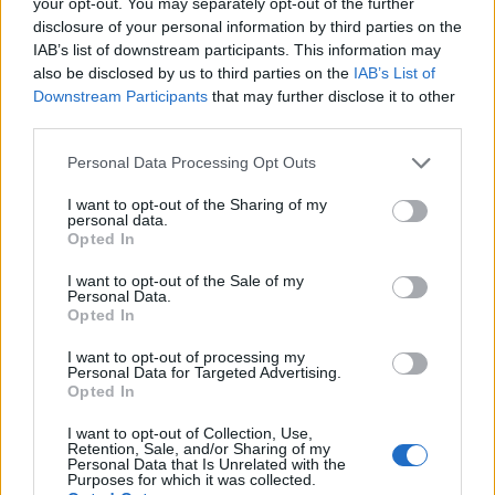
your opt-out. You may separately opt-out of the further
14.900
Certificato o Diploma
+ 17%
disclosure of your personal information by third parties on the
MXN
IAB’s list of downstream participants. This information may
also be disclosed by us to third parties on the
IAB’s List of
21.700
Laurea triennale
+ 45%
Downstream Participants
that may further disclose it to other
MXN
third parties.
Master
+ 31%
28.500 MXN
Please note that this website/app uses one or more Google
Personal Data Processing Opt Outs
services and may gather and store information including but
not limited to your visit or usage behaviour. You may click to
I want to opt-out of the Sharing of my
L’aumento e la diminuzione percentuali sono relativi al
personal data.
grant or deny consent to Google and its third-party tags to
Opted In
valore precedente
use your data for below specified purposes in below Google
consent section.
I want to opt-out of the Sale of my
Vale la pena un Master o un MBA? Dovresti
Personal Data.
Opted In
perseguire l’istruzione superiore?
I want to opt-out of processing my
Un corso di laurea magistrale o qualsiasi
Personal Data for Targeted Advertising.
Opted In
programma post-laurea in
Messico
costa da
166.000
Peso messicano a
498.000
Peso
I want to opt-out of Collection, Use,
Retention, Sale, and/or Sharing of my
messicano e dura circa due anni. Questo è un bel
Personal Data that Is Unrelated with the
Purposes for which it was collected.