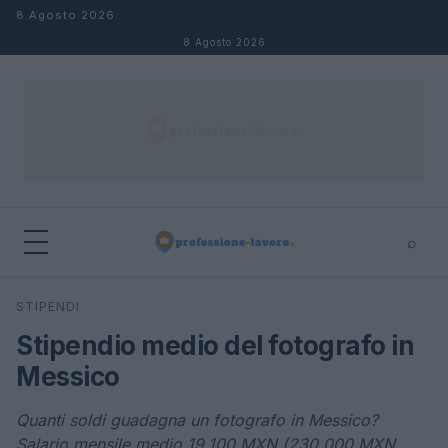
Salta al contenuto
8 Agosto 2026
8 Agosto 2026
⌕
×
⌕
STIPENDI
Cerca
Stipendio medio del fotografo in
Messico
Quanti soldi guadagna un fotografo in Messico?
Salario mensile medio 19.100 MXN (230.000 MXN