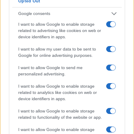
investimento.
Opted Out
Non puoi davvero aspettarti alcun aumento di
Google consents
stipendio durante il periodo di studio, ammesso che
I want to allow Google to enable storage
tu abbia già un lavoro. Nella maggior parte dei casi,
related to advertising like cookies on web or
device identifiers in apps.
una volta completata l’istruzione e conseguito il
titolo, viene effettuata una revisione dello stipendio.
I want to allow my user data to be sent to
Google for online advertising purposes.
Molte persone perseguono l’istruzione superiore
I want to allow Google to send me
come tattica per passare a un lavoro più retribuito. I
personalized advertising.
numeri sembrano supportare la teoria. L’aumento
medio della retribuzione durante il cambio di lavoro
I want to allow Google to enable storage
related to analytics like cookies on web or
è di circa il 10% in più rispetto al consueto aumento
device identifiers in apps.
di stipendio.
I want to allow Google to enable storage
Se puoi permetterti i costi dell’istruzione superiore,
related to functionality of the website or app.
ne vale sicuramente la pena. Dovresti essere in
I want to allow Google to enable storage
grado di recuperare i costi in circa un anno circa.