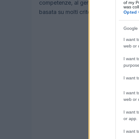
competenze, al genere o alla posizione.
of my P
was col
basata su molti criteri diversi.
Opted 
Google 
I want t
web or d
I want t
purpose
I want 
I want t
web or d
I want t
or app.
I want t