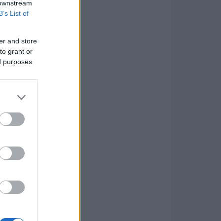
 downstream
B’s List of
er and store
to grant or
ed purposes