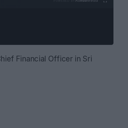
Ad
hub
Media
POWERED BY
ief Financial Officer in Sri