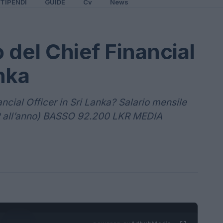
TIPENDI
GUIDE
Cv
News
 del Chief Financial
anka
cial Officer in Sri Lanka? Salario mensile
 all’anno) BASSO 92.200 LKR MEDIA