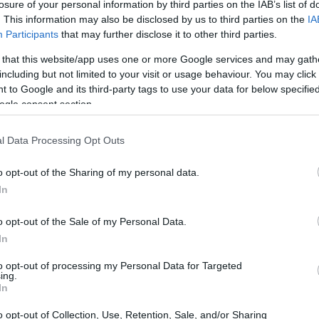
losure of your personal information by third parties on the IAB’s list of
. This information may also be disclosed by us to third parties on the
IA
Participants
that may further disclose it to other third parties.
 that this website/app uses one or more Google services and may gath
including but not limited to your visit or usage behaviour. You may click 
 to Google and its third-party tags to use your data for below specifi
ogle consent section.
l Data Processing Opt Outs
o opt-out of the Sharing of my personal data.
In
e finanziario
in
Sri Lanka
guadagna in genere
o opt-out of the Sale of my Personal Data.
di vanno da
92.200 LKR
(il più basso) a
In
to opt-out of processing my Personal Data for Targeted
ing.
include alloggio, trasporti e altri benefici. Gli
In
iano drasticamente in base all’esperienza, alle
o opt-out of Collection, Use, Retention, Sale, and/or Sharing