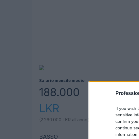
Salario mensile medio
188.000
Professio
LKR
If you wish 
sensitive in
(2.260.000
LKR
all’anno)
confirm you
continue se
information 
BASSO