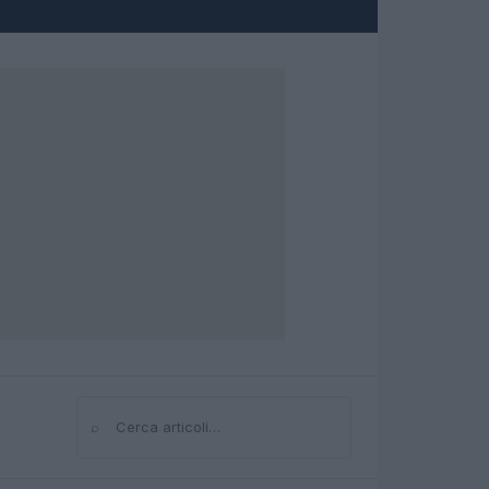
⌕
Cerca