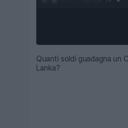
0:27 / 1:23
1
/
4
Quanti soldi guadagna un Ch
Lanka?