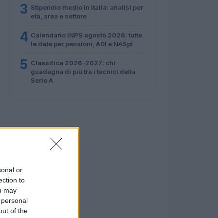
3
Stipendio medio in Italia: analisi per
età, area e settore
4
Calendario INPS agosto 2026: tutte
le date per pensioni, ADI e NASpI
5
Classifica 2026-2027: chi
guadagna di più tra i tecnici della
Serie A
sonal or
ection to
ou may
 personal
out of the