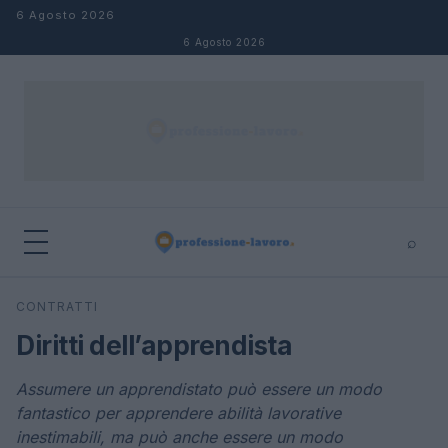
Salta al contenuto
6 Agosto 2026
6 Agosto 2026
⌕
×
⌕
CONTRATTI
Cerca
Diritti dell’apprendista
Assumere un apprendistato può essere un modo
fantastico per apprendere abilità lavorative
inestimabili, ma può anche essere un modo