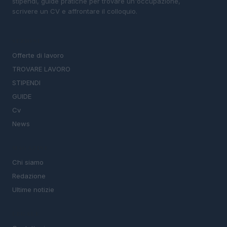
stipendi, guide pratiche per trovare un'occupazione,
scrivere un CV e affrontare il colloquio.
SEZIONI
Offerte di lavoro
TROVARE LAVORO
STIPENDI
GUIDE
Cv
News
MAGAZINE
Chi siamo
Redazione
Ultime notizie
LEGALE