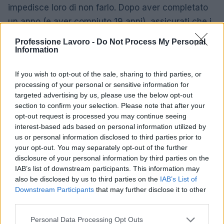
impedisce loro di non farlo. Dopo aver completato
un anno (e aver compiuto 19 anni), assicurati che i
tuoi stipendi siano cambiati per riflettere questo –
Professione Lavoro -
Do Not Process My Personal
parla con il fornitore dell’apprendistato se hai
Information
qualche preoccupazione.
If you wish to opt-out of the sale, sharing to third parties, or
processing of your personal or sensitive information for
Rifiutare di pagare di più è contro la legge, quindi
targeted advertising by us, please use the below opt-out
puoi contattare HM Revenue and Customs se non
section to confirm your selection. Please note that after your
vieni pagato il salario minimo nazionale.
opt-out request is processed you may continue seeing
interest-based ads based on personal information utilized by
Tieni presente che il pagamento in natura non può
us or personal information disclosed to third parties prior to
your opt-out. You may separately opt-out of the further
essere conteggiato nel tuo stipendio, quindi
disclosure of your personal information by third parties on the
mance, buoni, spese e così via devono essere
IAB’s list of downstream participants. This information may
aggiunti al salario minimo.
Scopri altri modi per
also be disclosed by us to third parties on the
IAB’s List of
Downstream Participants
that may further disclose it to other
acquisire esperienza lavorativa facendo clic qui.
third parties.
Please note that this website/app uses one or more Google
Personal Data Processing Opt Outs