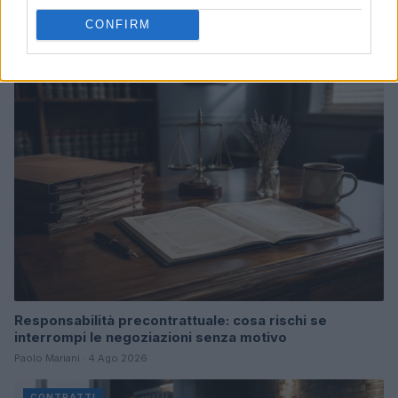
ispezioni a Tenerife e Fuerteventura
CONFIRM
Edoardo Marchesi · 5 Ago 2026
CONTRATTI
Responsabilità precontrattuale: cosa rischi se
interrompi le negoziazioni senza motivo
Paolo Mariani · 4 Ago 2026
CONTRATTI