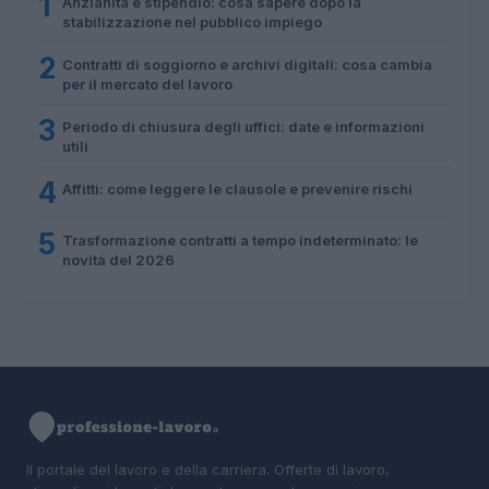
1
Anzianità e stipendio: cosa sapere dopo la
stabilizzazione nel pubblico impiego
2
Contratti di soggiorno e archivi digitali: cosa cambia
per il mercato del lavoro
3
Periodo di chiusura degli uffici: date e informazioni
utili
4
Affitti: come leggere le clausole e prevenire rischi
5
Trasformazione contratti a tempo indeterminato: le
novità del 2026
Il portale del lavoro e della carriera. Offerte di lavoro,