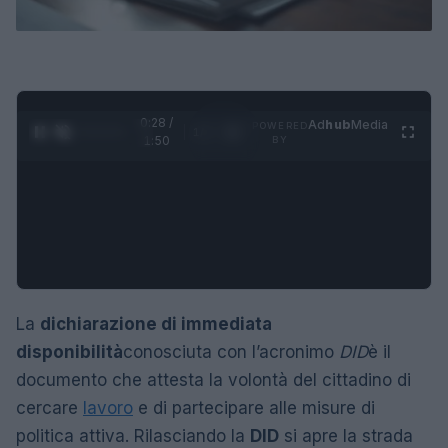
0:29 /
Ad
hub
Media
POWERED
1
/
4
1:50
BY
La
dichiarazione di immediata
disponibilità
conosciuta con l’acronimo
DID
è il
documento che attesta la volontà del cittadino di
cercare
lavoro
e di partecipare alle misure di
politica attiva. Rilasciando la
DID
si apre la strada