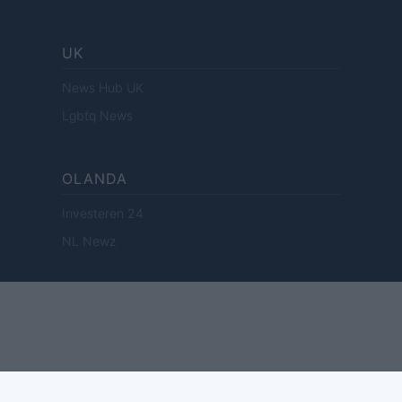
UK
News Hub UK
Lgbtq News
OLANDA
Investeren 24
NL Newz