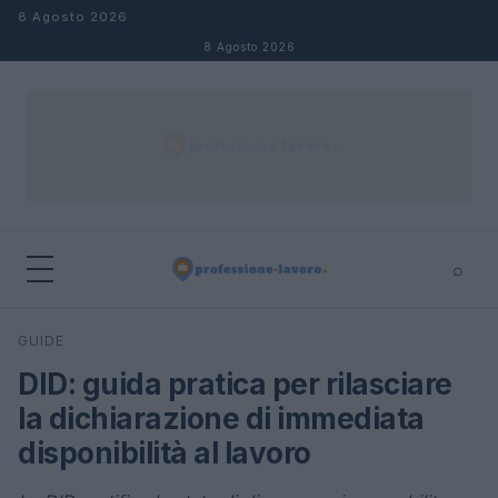
Salta al contenuto
8 Agosto 2026
8 Agosto 2026
⌕
×
⌕
GUIDE
Cerca
DID: guida pratica per rilasciare
la dichiarazione di immediata
disponibilità al lavoro