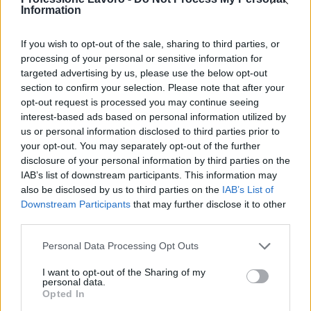
Information
NASpI
DIS-COLL
o
ISCRO
è necessario allegare una
copia della ricevuta della domanda presentata
If you wish to opt-out of the sale, sharing to third parties, or
all’INPS per attestare la richiesta dell’indennità e
processing of your personal or sensitive information for
velocizzare le procedure di integrazione con i
targeted advertising by us, please use the below opt-out
section to confirm your selection. Please note that after your
servizi del lavoro.
opt-out request is processed you may continue seeing
interest-based ads based on personal information utilized by
Dal punto di vista temporale, chi ha chiesto o
us or personal information disclosed to third parties prior to
percepisce un’indennità di disoccupazione deve
your opt-out. You may separately opt-out of the further
mettersi in contatto con il
CPI
entro
15 giorni
dalla
disclosure of your personal information by third parties on the
IAB’s list of downstream participants. This information may
presentazione della domanda per confermare lo
also be disclosed by us to third parties on the
IAB’s List of
stato di disoccupazione e firmare il
PSP
. In
Downstream Participants
that may further disclose it to other
mancanza di contatto, il Centro per l’impiego
third parties.
provvederà a convocare l’utente.
Please note that this website/app uses one or more Google
Personal Data Processing Opt Outs
services and may gather and store information including but
Il servizio di rilascio della
DID
è gratuito e non
not limited to your visit or usage behaviour. You may click to
I want to opt-out of the Sharing of my
personal data.
grant or deny consent to Google and its third-party tags to
prevede costi per l’utente. Non esistono limiti
Opted In
use your data for below specified purposes in below Google
territoriali: la procedura è valida su tutto il territorio