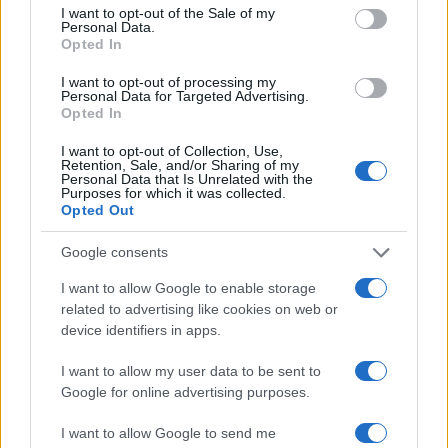
consent section.
I want to opt-out of the Sale of my
nazionale e può essere eseguita online tramite
Personal Data.
Opted In
identità digitale.
I want to opt-out of processing my
Personal Data for Targeted Advertising.
Opted In
AUTORE
I want to opt-out of Collection, Use,
Edoardo Marchesi
Retention, Sale, and/or Sharing of my
Personal Data that Is Unrelated with the
Edoardo Marchesi, voce delle notizie di
Purposes for which it was collected.
Palermo, ricorda la notte in cui seguì il corteo
Opted Out
in via Maqueda e decise di chiedere carte e
nomi: da allora predilige verifiche sul campo.
Google consents
In redazione guida l’agenda delle emergenze
I want to allow Google to enable storage
e custodisce una collezione di vecchie
related to advertising like cookies on web or
mappe della città.
device identifiers in apps.
I want to allow my user data to be sent to
Google for online advertising purposes.
I want to allow Google to send me