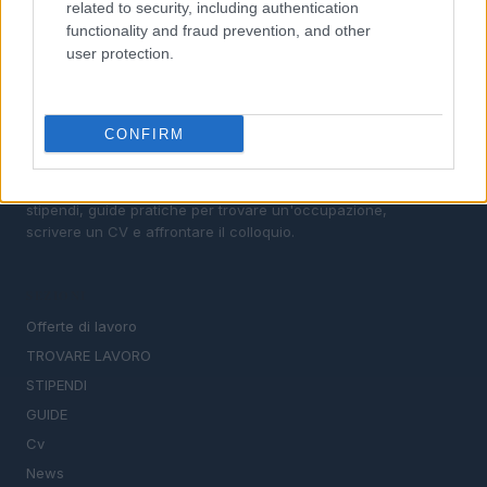
related to security, including authentication
functionality and fraud prevention, and other
user protection.
CONFIRM
Il portale del lavoro e della carriera. Offerte di lavoro,
stipendi, guide pratiche per trovare un'occupazione,
scrivere un CV e affrontare il colloquio.
SEZIONI
Offerte di lavoro
TROVARE LAVORO
STIPENDI
GUIDE
Cv
News