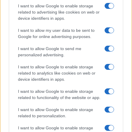
Come scegliere l’auto usata perfetta: consigli e
I want to allow Google to enable storage
trucchi per un acquisto sicuro
related to advertising like cookies on web or
Andrea Innocenti · 9 Ago 2026
device identifiers in apps.
I want to allow my user data to be sent to
Google for online advertising purposes.
PIÙ LETTI
I want to allow Google to send me
1
Lavorare nel mondo dello sport: come aumentare
personalized advertising.
efficienza, produttività e benessere dei lavoratori
I want to allow Google to enable storage
2
Lavoro e vacanza: Napoli settima al mondo per il
related to analytics like cookies on web or
workcation
device identifiers in apps.
3
Come diventare guida turistica: percorso, esami e
I want to allow Google to enable storage
tessera
related to functionality of the website or app.
4
Come l’IA sta trasformando il lavoro e premiando le
competenze avanzate
I want to allow Google to enable storage
related to personalization.
5
Immissioni in ruolo ATA 2026/2027: il MEF autorizza
12.222 assunzioni
I want to allow Google to enable storage