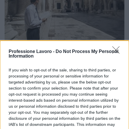
Guida turistica abilitata: iter, tesserino e iscrizione
Professione Lavoro -
Do Not Process My Personal
Information
all’albo
Paolo Mariani · 10 Ago 2026
If you wish to opt-out of the sale, sharing to third parties, or
processing of your personal or sensitive information for
GUIDE
targeted advertising by us, please use the below opt-out
section to confirm your selection. Please note that after your
opt-out request is processed you may continue seeing
interest-based ads based on personal information utilized by
us or personal information disclosed to third parties prior to
your opt-out. You may separately opt-out of the further
disclosure of your personal information by third parties on the
IAB’s list of downstream participants. This information may