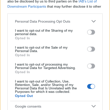
also be disclosed by us to third parties on the
IAB’s List of
Downstream Participants
that may further disclose it to other
third parties.
Please note that this website/app uses one or more Google
Personal Data Processing Opt Outs
Diventare guida turistica: abilitazioni, esame e
services and may gather and store information including but
tesserino
not limited to your visit or usage behaviour. You may click to
I want to opt-out of the Sharing of my
Andrea Innocenti · 10 Ago 2026
personal data.
grant or deny consent to Google and its third-party tags to
Opted In
use your data for below specified purposes in below Google
GUIDE
consent section.
I want to opt-out of the Sale of my
Personal Data.
Opted In
I want to opt-out of processing my
Personal Data for Targeted Advertising.
Opted In
I want to opt-out of Collection, Use,
Retention, Sale, and/or Sharing of my
Personal Data that Is Unrelated with the
Purposes for which it was collected.
Opted Out
Google consents