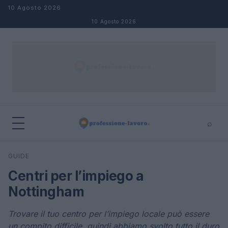
Salta al contenuto
10 Agosto 2026
10 Agosto 2026
⌕
×
⌕
GUIDE
Cerca
Centri per l’impiego a
Nottingham
Trovare il tuo centro per l’impiego locale può essere
un compito difficile, quindi abbiamo svolto tutto il duro