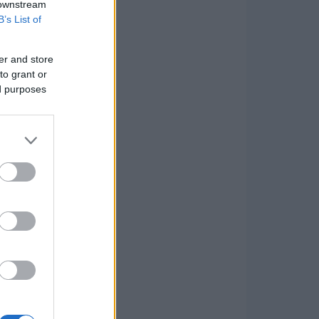
 downstream
B’s List of
er and store
to grant or
ed purposes