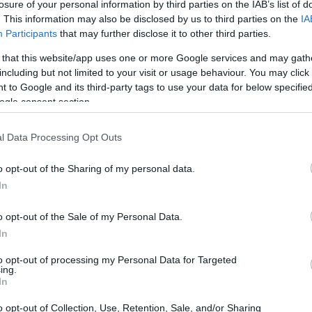
losure of your personal information by third parties on the IAB’s list of
. This information may also be disclosed by us to third parties on the
IA
Participants
that may further disclose it to other third parties.
 that this website/app uses one or more Google services and may gath
including but not limited to your visit or usage behaviour. You may click 
 to Google and its third-party tags to use your data for below specifi
to impegnativa e spesso viene lasciata
ogle consent section.
mporaneamente.
La tecnologia si è fortunatamente
udenti a rimanere organizzati in mezzo a tutto il
l Data Processing Opt Outs
iosi strumenti è Google Keep.
È anche gratuito
o opt-out of the Sharing of my personal data.
ando quanto puoi fare con esso.
In
possono rendere la vita di uno studente più
o opt-out of the Sale of my Personal Data.
Eccone cinque e come puoi usarli.
In
to opt-out of processing my Personal Data for Targeted
ing.
me nota
In
o opt-out of Collection, Use, Retention, Sale, and/or Sharing
i un disegno per una nota.
Questo può essere