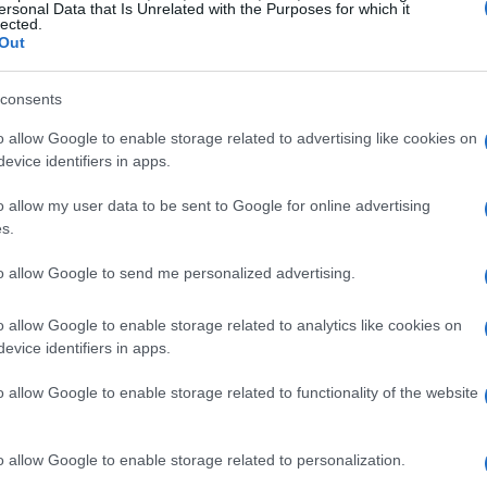
ersonal Data that Is Unrelated with the Purposes for which it
lected.
formula complicata, disegnare un progetto o
Out
fficile da ricreare su una tastiera.
Google
nsioni del browser e come app mobile per iOS e
consents
o allow Google to enable storage related to advertising like cookies on
evice identifiers in apps.
o allow my user data to be sent to Google for online advertising
s.
to allow Google to send me personalized advertising.
o allow Google to enable storage related to analytics like cookies on
evice identifiers in apps.
o allow Google to enable storage related to functionality of the website
o allow Google to enable storage related to personalization.