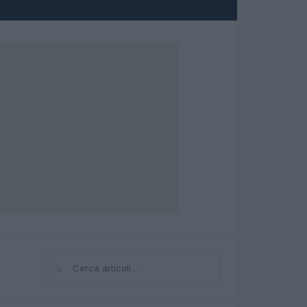
⌕
Cerca