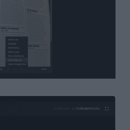
Ad
hub
Media
POWERED BY