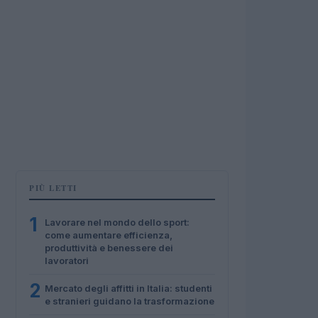
PIÙ LETTI
1
Lavorare nel mondo dello sport:
come aumentare efficienza,
produttività e benessere dei
lavoratori
2
Mercato degli affitti in Italia: studenti
e stranieri guidano la trasformazione