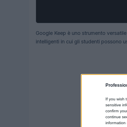
Google Keep è uno strumento versatile 
intelligenti in cui gli studenti possono 
Professio
If you wish 
sensitive in
confirm you
continue se
information 