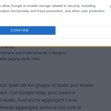
o allow Google to enable storage related to security, including
cation functionality and fraud prevention, and other user protection.
nota
CONFIRM
alla barra laterale sinistra.
 disegno
.
Ha un’icona che sembra un pennello.
scinando.
salvare automaticamente il disegno.
ella pagina delle note.
con quelli del tuo gruppo di studio può essere
sami.
Con Google Keep, puoi creare e
i studio.
Puoi anche aggiungerli come
lmente aggiungere anche le loro note al