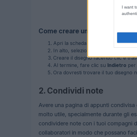
I want t
authenti
Come creare un disegno come 
Apri la scheda
Note
su Google Keep d
In alto, selezionate
Nuova nota con
Creare il disegno facendo clic e tra
Al termine, fare clic su
Indietro
per 
Ora dovresti trovare il tuo disegno n
2. Condividi note
Avere una pagina di appunti condivisa 
molto utile, specialmente durante gli e
condividere note con i tuoi compagni d
collaboratori in modo che possano faci