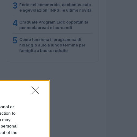
3
Ferie nel commercio, ecobonus auto
e agevolazioni INPS: le ultime novità
4
Graduate Program Lidl: opportunità
per neolaureati e laureandi
5
Come funziona il programma di
noleggio auto a lungo termine per
famiglie a basso reddito
sonal or
ection to
ou may
 personal
out of the