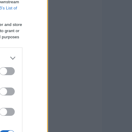
 downstream
B’s List of
er and store
to grant or
ed purposes