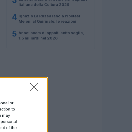
3
Italiana della Cultura 2029
4
Ignazio La Russa lancia l’ipotesi
Meloni al Quirinale: le reazioni
5
Anac: boom di appalti sotto soglia,
1,5 miliardi nel 2026
sonal or
ection to
ou may
 personal
out of the