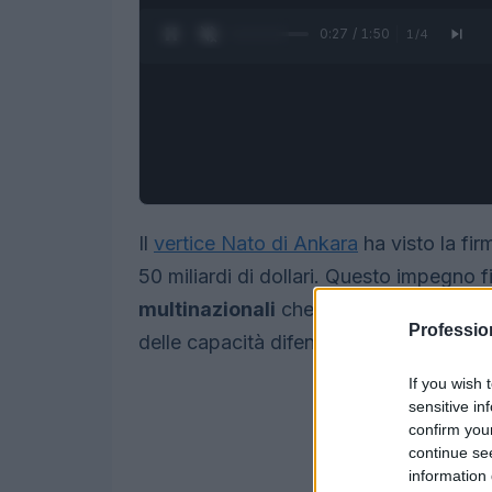
0:28 / 1:50
1
/
4
Il
vertice Nato di Ankara
ha visto la fir
50 miliardi di dollari. Questo impegno f
multinazionali
che
nazionali
rappresen
Professio
delle capacità difensive dell’alleanza.
If you wish 
sensitive in
confirm you
continue se
information 