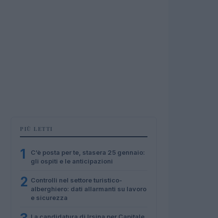
PIÙ LETTI
1
C’è posta per te, stasera 25 gennaio:
gli ospiti e le anticipazioni
2
Controlli nel settore turistico-
alberghiero: dati allarmanti su lavoro
e sicurezza
La candidatura di Irsina per Capitale