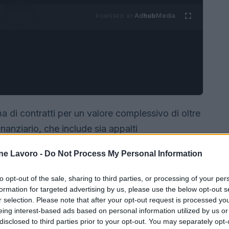
Ad
hub
Media
POWERED BY
ma di contratti per un valore complessivo di oltre
inanziario, che include sia appalti
ta un passo significativo verso il rafforzamento
ne Lavoro -
Do Not Process My Personal Information
to opt-out of the sale, sharing to third parties, or processing of your per
formation for targeted advertising by us, please use the below opt-out s
r selection. Please note that after your opt-out request is processed y
eing interest-based ads based on personal information utilized by us or
disclosed to third parties prior to your opt-out. You may separately opt-