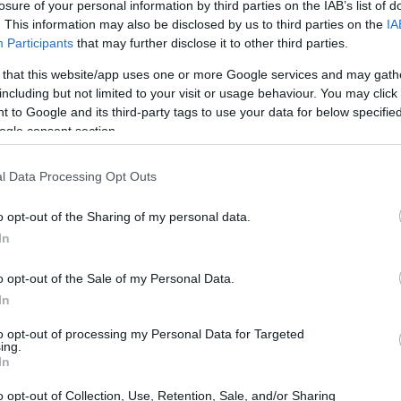
losure of your personal information by third parties on the IAB’s list of
. This information may also be disclosed by us to third parties on the
IA
Participants
that may further disclose it to other third parties.
 that this website/app uses one or more Google services and may gath
including but not limited to your visit or usage behaviour. You may click 
 to Google and its third-party tags to use your data for below specifi
ogle consent section.
l Data Processing Opt Outs
o opt-out of the Sharing of my personal data.
In
Rutte, ha sottolineato l’importanza di questi
o opt-out of the Sale of my Personal Data.
esa aerea
comunicazioni
In
nti-drone
. Questi investimenti mirano a
to opt-out of processing my Personal Data for Targeted
ne
delle forze alleate.
ing.
In
o opt-out of Collection, Use, Retention, Sale, and/or Sharing