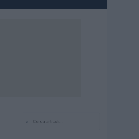
⌕
Cerca