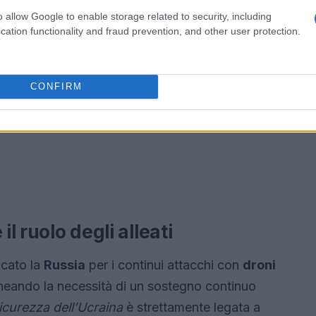
o allow Google to enable storage related to security, including
cation functionality and fraud prevention, and other user protection.
CONFIRM
il ruolo degli alleati
icato la
Russia
per i continui attacchi con
droni
lineando la necessità di un sostegno continuo
icurezza dell’Ucraina
è strettamente legata a