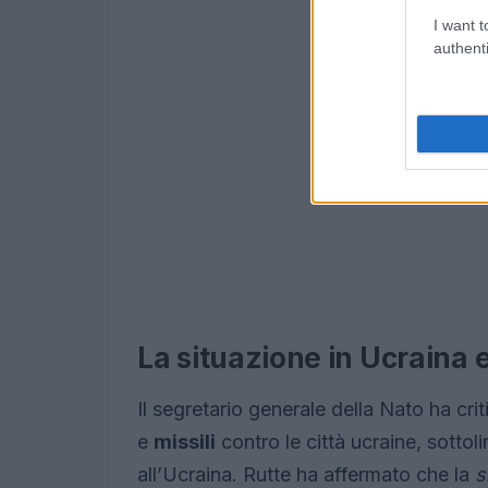
I want t
authenti
La situazione in Ucraina e 
Il segretario generale della Nato ha crit
e
missili
contro le città ucraine, sotto
all’Ucraina. Rutte ha affermato che la
s