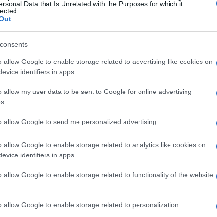
arazioni di Rutte
ersonal Data that Is Unrelated with the Purposes for which it
lected.
Out
 ribadito l’obiettivo di raggiungere una spesa
 2035. Ha evidenziato i progressi già compiuti,
consents
 spendono in media il
4%
del loro Pil in difesa e
o allow Google to enable storage related to advertising like cookies on
el 2026 e nel 2026 sono stati investiti
280
evice identifiers in apps.
nni precedenti.
o allow my user data to be sent to Google for online advertising
s.
pressione degli Stati Uniti
per aumentare la
to aumento è stato in parte causato dalla
guerra
to allow Google to send me personalized advertising.
a citato esempi di paesi come
o allow Google to enable storage related to analytics like cookies on
no già raggiunto l’obiettivo del
2%
del Pil in
evice identifiers in apps.
o allow Google to enable storage related to functionality of the website
o allow Google to enable storage related to personalization.