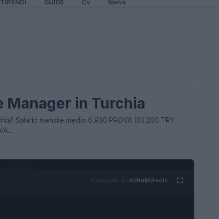
TIPENDI
GUIDE
Cv
News
ce Manager in Turchia
chia? Salario mensile medio 6,930 PROVA (83.200 TRY
OVA…
Ad
hub
Media
POWERED BY