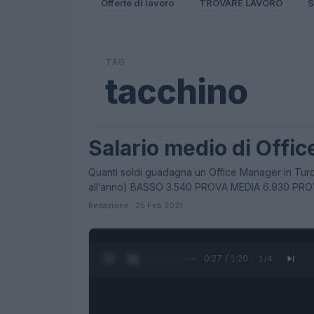
Offerte di lavoro
TROVARE LAVORO
S
TAG
tacchino
Salario medio di Offi
STIPENDI
Quanti soldi guadagna un Office Manager in Tur
all’anno) BASSO 3.540 PROVA MEDIA 6.930 PR
Redazione · 25 Feb 2021
0:28 / 1:20
1
/
4