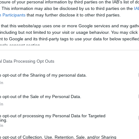
losure of your personal information by third parties on the IAB’s list of
Y
Salario mensile medio 9,260 PROVA (111.000 TRY
. This information may also be disclosed by us to third parties on the
IA
OVA
all’anno) BASSO 4.720 PROVA MEDIA 9.260 PROVA
Participants
that may further disclose it to other third parties.
ALTO…
Redazione · 27 Gen 2021
 that this website/app uses one or more Google services and may gath
including but not limited to your visit or usage behaviour. You may click 
 to Google and its third-party tags to use your data for below specifi
Stipendio medio per ingegnere
STIPENDI
ogle consent section.
meccanico in Turchia
zio
Quanti soldi guadagna un ingegnere meccanico in
l Data Processing Opt Outs
Turchia? Salario mensile medio 7,910 PROVA
OVA
(94.900 TRY all’anno) BASSO 4.110 PROVA MEDIA
o opt-out of the Sharing of my personal data.
7.910 PROVA…
In
Redazione · 26 Gen 2021
o opt-out of the Sale of my Personal Data.
In
to opt-out of processing my Personal Data for Targeted
ing.
In
o opt-out of Collection, Use, Retention, Sale, and/or Sharing