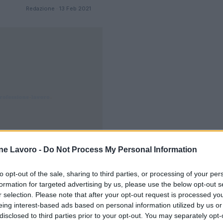
Redazione · 13 Feb 2021
ne Lavoro -
Do Not Process My Personal Information
to opt-out of the sale, sharing to third parties, or processing of your per
formation for targeted advertising by us, please use the below opt-out s
Stipendio medio giornalista in
STIPENDI
r selection. Please note that after your opt-out request is processed y
Turchia
eing interest-based ads based on personal information utilized by us or
disclosed to third parties prior to your opt-out. You may separately opt-
Quanti soldi guadagna un giornalista in Turchia?