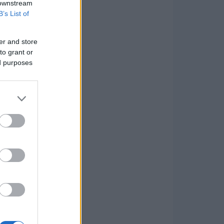
 downstream
B’s List of
er and store
to grant or
ed purposes