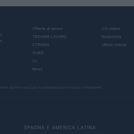
SEZIONI
MAGAZINE
Offerte di lavoro
Chi siamo
o,
TROVARE LAVORO
Redazione
e,
STIPENDI
Ultime notizie
GUIDE
Cv
News
enti digitali e realizzati in collaborazione con autori indipendenti.
SPAGNA E AMERICA LATINA