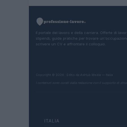
Il portale del lavoro e della carriera. Offerte di lavor
stipendi, guide pratiche per trovare un'occupazion
scrivere un CV e affrontare il colloquio.
Copyright © 2026 · Edito da AdHub Media — Italia
I contenuti sono curati dalla redazione con il supporto di strum
ITALIA