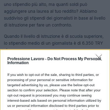
uno stipendio più alto, ma quanti soldi può
aggiungere una laurea al tuo reddito? Abbiamo
suddiviso gli stipendi dei giornalisti in base al livello
di istruzione per fare un confronto.
Quando il livello di istruzione è di scuola superiore,
lo stipendio medio di un giornalista è di 6.350 TRY
al mese.
Professione Lavoro -
Do Not Process My Personal
Mentre qualcuno con un certificato o un diploma
Information
riceve uno stipendio di 7.300 TRY al mese, il 15% in
If you wish to opt-out of the sale, sharing to third parties, or
più rispetto a qualcuno che ha una laurea.
processing of your personal or sensitive information for
targeted advertising by us, please use the below opt-out
Un diploma di laurea ottiene al suo titolare uno
section to confirm your selection. Please note that after your
stipendio medio di 10.300 TRY al mese, il 41% in
opt-out request is processed you may continue seeing
più rispetto a chi ha un certificato o un diploma.
interest-based ads based on personal information utilized by
us or personal information disclosed to third parties prior to