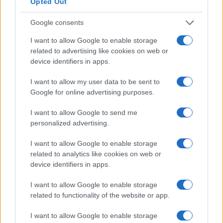
Opted Out
L’aumento e la diminuzione percentuali sono relativi al
valore precedente
Google consents
Vale la pena un Master o un MBA? Dovresti
I want to allow Google to enable storage
perseguire l’istruzione superiore?
related to advertising like cookies on web or
device identifiers in apps.
Un corso di laurea magistrale o qualsiasi
I want to allow my user data to be sent to
programma post-laurea in
Turchia
costa da
Google for online advertising purposes.
39.200
lire turche a
117.000
lire turche e dura
I want to allow Google to send me
circa due anni. Questo è un bel investimento.
personalized advertising.
Non puoi davvero aspettarti alcun aumento di
I want to allow Google to enable storage
stipendio durante il periodo di studio, ammesso che
related to analytics like cookies on web or
device identifiers in apps.
tu abbia già un lavoro. Nella maggior parte dei casi,
una volta completata l’istruzione e conseguito il
I want to allow Google to enable storage
titolo, viene effettuata una revisione dello stipendio.
related to functionality of the website or app.
I want to allow Google to enable storage
Molte persone perseguono l’istruzione superiore