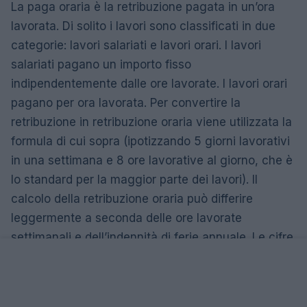
La paga oraria è la retribuzione pagata in un’ora
lavorata. Di solito i lavori sono classificati in due
categorie: lavori salariati e lavori orari. I lavori
salariati pagano un importo fisso
indipendentemente dalle ore lavorate. I lavori orari
pagano per ora lavorata. Per convertire la
retribuzione in retribuzione oraria viene utilizzata la
formula di cui sopra (ipotizzando 5 giorni lavorativi
in ​​una settimana e 8 ore lavorative al giorno, che è
lo standard per la maggior parte dei lavori). Il
calcolo della retribuzione oraria può differire
leggermente a seconda delle ore lavorate
settimanali e dell’indennità di ferie annuale. Le cifre
sopra menzionate sono buone approssimazioni e
sono considerate lo standard. Una delle principali
differenze tra i dipendenti stipendiati e i dipendenti