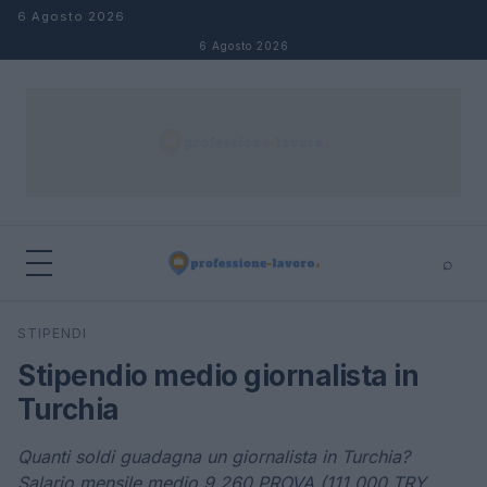
Salta al contenuto
6 Agosto 2026
6 Agosto 2026
⌕
×
⌕
STIPENDI
Cerca
Stipendio medio giornalista in
Turchia
Quanti soldi guadagna un giornalista in Turchia?
Salario mensile medio 9,260 PROVA (111.000 TRY