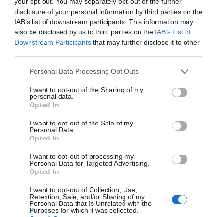
your opt-out. You may separately opt-out of the further
I professionisti in possesso di una laurea magistrale
disclosure of your personal information by third parties on the
vengono ricompensati con uno stipendio medio di
IAB’s list of downstream participants. This information may
13.200 TRY al mese, il 29% in più rispetto a chi ha
also be disclosed by us to third parties on the
IAB’s List of
Downstream Participants
that may further disclose it to other
una laurea.
third parties.
Differenza salariale media dei giornalisti per
Please note that this website/app uses one or more Google
Personal Data Processing Opt Outs
livello di istruzione in Turchia
services and may gather and store information including but
not limited to your visit or usage behaviour. You may click to
I want to opt-out of the Sharing of my
personal data.
6,350
grant or deny consent to Google and its third-party tags to
Scuola superiore
Opted In
use your data for below specified purposes in below Google
PROVA
consent section.
I want to opt-out of the Sale of my
Personal Data.
7,300
Certificato o Diploma
+ 15%
Opted In
PROVA
I want to opt-out of processing my
10.300
Personal Data for Targeted Advertising.
Laurea triennale
+ 41%
Opted In
PROVA
I want to opt-out of Collection, Use,
Master
+ 29%
13.200 TRY
Retention, Sale, and/or Sharing of my
Personal Data that Is Unrelated with the
Purposes for which it was collected.