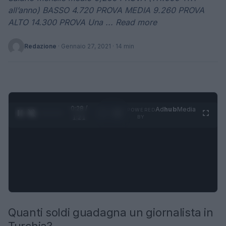
all’anno) BASSO 4.720 PROVA MEDIA 9.260 PROVA
ALTO 14.300 PROVA Una ... Read more
Redazione
·
Gennaio 27, 2021
· 14 min
0:29 /
Ad
hub
Media
POWERED
1
/
4
1:21
BY
Quanti soldi guadagna un giornalista in