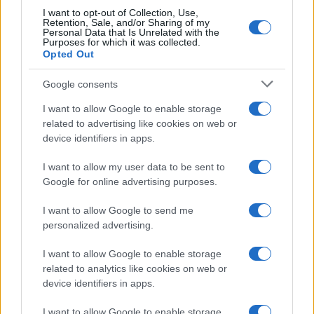
1
Stipendio medio per ingegnere aerospaziale negli
I want to opt-out of Collection, Use,
Emirati Arabi Uniti
Retention, Sale, and/or Sharing of my
Personal Data that Is Unrelated with the
Purposes for which it was collected.
2
Stipendio medio a Um Al Quiwain
Opted Out
3
Stipendio medio per tecnico informatico negli Emirati
Google consents
Arabi Uniti
I want to allow Google to enable storage
4
Stipendio medio per ingegnere elettrico negli Emirati
related to advertising like cookies on web or
Arabi Uniti
device identifiers in apps.
5
Stipendio medio del direttore creativo negli Emirati
I want to allow my user data to be sent to
Arabi Uniti
Google for online advertising purposes.
I want to allow Google to send me
personalized advertising.
I want to allow Google to enable storage
related to analytics like cookies on web or
device identifiers in apps.
Il portale del lavoro e della carriera. Offerte di lavoro,
I want to allow Google to enable storage