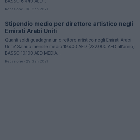
BASSO 6.440 AED…
Redazione · 30 Gen 2021
Stipendio medio per direttore artistico negli
STIPENDI
Emirati Arabi Uniti
Quanti soldi guadagna un direttore artistico negli Emirati Arabi
Uniti? Salario mensile medio 19.400 AED (232.000 AED all’anno)
BASSO 10.100 AED MEDIA…
Redazione · 29 Gen 2021