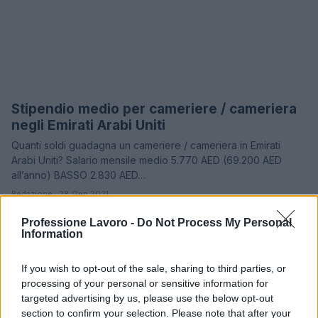
Stipendio medio per cameriere / cameriera
STIPENDI
negli Emirati Arabi Uniti
Quanti soldi guadagna un cameriere / cameriera in Emirati
Arabi Uniti? Salario mensile medio 5.770 AED (69.200 AED
all’anno) BASSO 2.830 AED…
Redazione · 28 Gen 2021
Professione Lavoro -
Do Not Process My Personal
1
2
3
→
Information
If you wish to opt-out of the sale, sharing to third parties, or
processing of your personal or sensitive information for
targeted advertising by us, please use the below opt-out
section to confirm your selection. Please note that after your