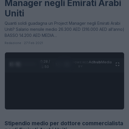
Manager negli Emirati Arabi
Uniti
Quanti soldi guadagna un Project Manager negli Emirati Arabi
Uniti? Salario mensile medio 26.300 AED (316.000 AED all’anno)
BASSO 14.200 AED MEDIA…
Redazione · 27 Feb 2021
0:28 /
Ad
hub
Media
POWERED
1
/
4
1:50
BY
Stipendio medio per dottore commercialista
STIPENDI