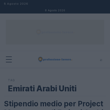
Salta al contenuto
8 Agosto 2026
8 Agosto 2026
⌕
×
⌕
Cerca
TAG
Emirati Arabi Uniti
Stipendio medio per Project
STIPENDI