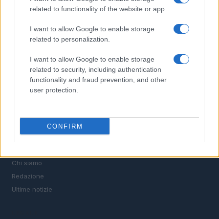
stipendi, guide pratiche per trovare un'occupazione,
related to functionality of the website or app.
scrivere un CV e affrontare il colloquio.
I want to allow Google to enable storage
related to personalization.
SEZIONI
I want to allow Google to enable storage
Offerte di lavoro
related to security, including authentication
TROVARE LAVORO
functionality and fraud prevention, and other
STIPENDI
user protection.
GUIDE
Cv
News
CONFIRM
MAGAZINE
Chi siamo
Redazione
Ultime notizie
LEGALE