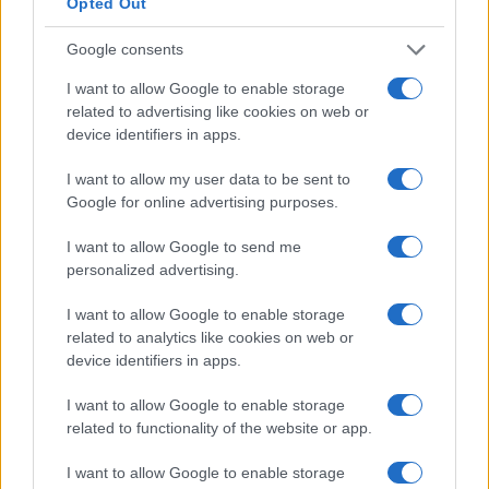
valore precedente
Opted Out
Google consents
Percentuale media annua di incremento
salariale negli Emirati Arabi Uniti
I want to allow Google to enable storage
related to advertising like cookies on web or
device identifiers in apps.
Quanti sono gli incrementi annuali di stipendio
negli Emirati Arabi Uniti? Con che frequenza i
I want to allow my user data to be sent to
dipendenti ottengono aumenti di stipendio?
Google for online advertising purposes.
Emirati Arabi Uniti
I want to allow Google to send me
È probabile che i dipendenti negli Emirati Arabi Uniti
personalized advertising.
registrino un aumento salariale di circa l’8% ogni 17
I want to allow Google to enable storage
mesi.
related to analytics like cookies on web or
device identifiers in apps.
Le cifre fornite qui sono medie di numeri. Queste cifre
dovrebbero essere prese come linee guida generali.
I want to allow Google to enable storage
Gli incrementi di stipendio variano da persona a
related to functionality of the website or app.
persona e dipendono da molti fattori, ma le tue
I want to allow Google to enable storage
prestazioni e il contributo al successo