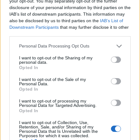
your opt-out. You may separately opt-out of the further
Dovresti essere in grado di recuperare i costi in
disclosure of your personal information by third parties on the
circa un anno circa.
IAB’s list of downstream participants. This information may
also be disclosed by us to third parties on the
IAB’s List of
Downstream Participants
that may further disclose it to other
Confronto salariale per sesso
third parties.
Sebbene il genere non dovrebbe avere un effetto
Please note that this website/app uses one or more Google
Personal Data Processing Opt Outs
sulla retribuzione, in realtà lo fa. Quindi chi viene
services and may gather and store information including but
not limited to your visit or usage behaviour. You may click to
I want to opt-out of the Sharing of my
pagato di più: uomini o donne? I dipendenti di sesso
personal data.
grant or deny consent to Google and its third-party tags to
Opted In
maschile negli Emirati Arabi Uniti guadagnano in
use your data for below specified purposes in below Google
media il 7% in più rispetto alle loro controparti
consent section.
I want to opt-out of the Sale of my
Personal Data.
femminili in tutti i settori.
Opted In
I want to opt-out of processing my
Maschio
20.200 AED
Personal Data for Targeted Advertising.
Opted In
Femmina
-7%
18.800 AED
I want to opt-out of Collection, Use,
Retention, Sale, and/or Sharing of my
Personal Data that Is Unrelated with the
L’aumento e la diminuzione percentuali sono relativi al
Purposes for which it was collected.