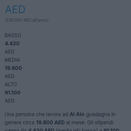
AED
(238.000
AED
all’anno)
BASSO
4.420
AED
MEDIA
19.800
AED
ALTO
91.100
AED
Una persona che lavora ad
Al Ain
guadagna in
genere circa
19.800 AED
al mese. Gli stipendi
vanno da
4.420 AED
(media più bassa) a
91.100