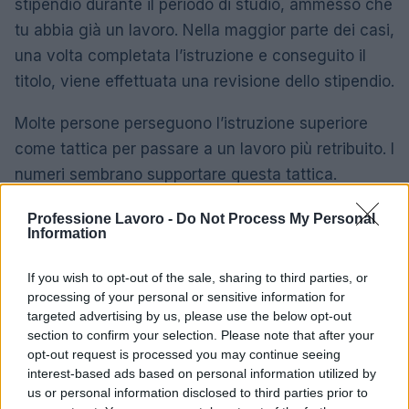
stipendio durante il periodo di studio, ammesso che
tu abbia già un lavoro. Nella maggior parte dei casi,
una volta completata l’istruzione e conseguito il
titolo, viene effettuata una revisione dello stipendio.
Molte persone perseguono l’istruzione superiore
come tattica per passare a un lavoro più retribuito. I
numeri sembrano supportare questa tattica.
L’aumento medio della retribuzione durante il
Professione Lavoro -
Do Not Process My Personal
cambio di lavoro è di circa il 10% in più rispetto al
Information
consueto aumento di stipendio.
If you wish to opt-out of the sale, sharing to third parties, or
La decisione dipende davvero dalla tua situazione
processing of your personal or sensitive information for
targeted advertising by us, please use the below opt-out
e dalla tua esperienza tra molti altri fattori.
section to confirm your selection. Please note that after your
Mettendo da parte tutte le variabili, se puoi
opt-out request is processed you may continue seeing
permetterti i costi dell’istruzione superiore, il ritorno
interest-based ads based on personal information utilized by
us or personal information disclosed to third parties prior to
sull’investimento ne vale sicuramente la pena.