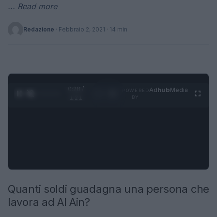
... Read more
Redazione
·
Febbraio 2, 2021
· 14 min
0:29 /
Ad
hub
Media
POWERED
1
/
4
1:21
BY
Quanti soldi guadagna una persona che
lavora ad Al Ain?