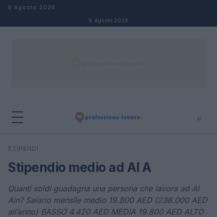
Salta al contenuto
9 Agosto 2026
9 Agosto 2026
⌕
×
⌕
STIPENDI
Cerca
Stipendio medio ad Al A
Quanti soldi guadagna una persona che lavora ad Al
Ain? Salario mensile medio 19.800 AED (238.000 AED
all’anno) BASSO 4.420 AED MEDIA 19.800 AED ALTO