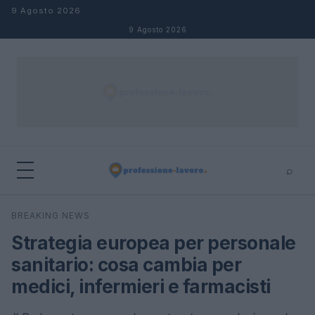
Salta al contenuto
9 Agosto 2026
9 Agosto 2026
⌕
×
⌕
BREAKING NEWS
Cerca
Strategia europea per personale
sanitario: cosa cambia per
medici, infermieri e farmacisti