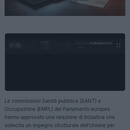
0:29 /
Ad
hub
Media
POWERED
1
/
4
1:23
BY
Le commissioni Sanità pubblica (SANT) e
Occupazione (EMPL) del Parlamento europeo
hanno approvato una relazione di iniziativa che
sollecita un impegno strutturale dell’Unione per