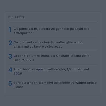
PIÙ LETTI
1
C’è posta per te, stasera 25 gennaio: gli ospiti e le
anticipazioni
2
Controlli nel settore turistico-alberghiero: dati
allarmanti su lavoro e sicurezza
3
La candidatura di Irsina per Capitale Italiana della
Cultura 2029
4
Anac: boom di appalti sotto soglia, 1,5 miliardi nel
2026
5
Barbie 2 a rischio: i motivi del blocco tra Warner Bros e
il cast