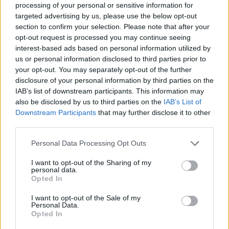
processing of your personal or sensitive information for
meccanismi di pianificazione sostenibile del
targeted advertising by us, please use the below opt-out
personale e a migliorare il riconoscimento
section to confirm your selection. Please note that after your
reciproco delle qualifiche professionali per facilitare
opt-out request is processed you may continue seeing
interest-based ads based on personal information utilized by
la mobilità regolata e contrastare l’esodo verso
us or personal information disclosed to third parties prior to
Paesi con condizioni più favorevoli.
your opt-out. You may separately opt-out of the further
disclosure of your personal information by third parties on the
Dopo l’approvazione da parte delle commissioni, il
IAB’s list of downstream participants. This information may
testo sarà portato in plenaria per la votazione
also be disclosed by us to third parties on the
IAB’s List of
Downstream Participants
that may further disclose it to other
definitiva nelle prossime settimane. Le associazioni
third parties.
professionali invitano a tradurre le
Please note that this website/app uses one or more Google
Personal Data Processing Opt Outs
raccomandazioni in atti legislativi e politiche
services and may gather and store information including but
concrete affinché l’UE possa dotarsi di una
not limited to your visit or usage behaviour. You may click to
I want to opt-out of the Sharing of my
personal data.
strategia capace di mantenere l’accesso alle cure
grant or deny consent to Google and its third-party tags to
Opted In
use your data for below specified purposes in below Google
e assicurare continuità assistenziale in tutto il
consent section.
I want to opt-out of the Sale of my
territorio comunitario.
Personal Data.
Opted In