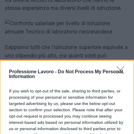
stessa esperienza ma diversi livelli di istruzione.
Sappiamo tutti che l’istruzione superiore equivale a
uno stipendio più alto, ma quanti soldi può
aggiungere una laurea al tuo reddito? Abbiamo
Professione Lavoro -
Do Not Process My Personal
suddiviso gli stipendi dei Tecnici di laboratorio in
Information
base al livello di istruzione per fare un confronto.
If you wish to opt-out of the sale, sharing to third parties, or
Quando il livello di istruzione è di laurea, lo
processing of your personal or sensitive information for
stipendio medio di un tecnico di laboratorio è di
targeted advertising by us, please use the below opt-out
section to confirm your selection. Please note that after your
55.400 NZD all’anno.
opt-out request is processed you may continue seeing
interest-based ads based on personal information utilized by
Mentre qualcuno con un master riceve uno
us or personal information disclosed to third parties prior to
stipendio di 102.000 NZD all’anno, l’83% in più