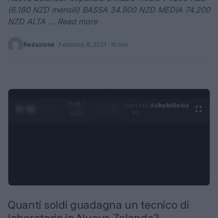
(6.180 NZD mensili) BASSA 34.900 NZD MEDIA 74.200
NZD ALTA ... Read more
Redazione
·
Febbraio 8, 2021
· 15 min
0:29 /
Ad
hub
Media
POWERED
1
/
4
1:23
BY
Quanti soldi guadagna un tecnico di