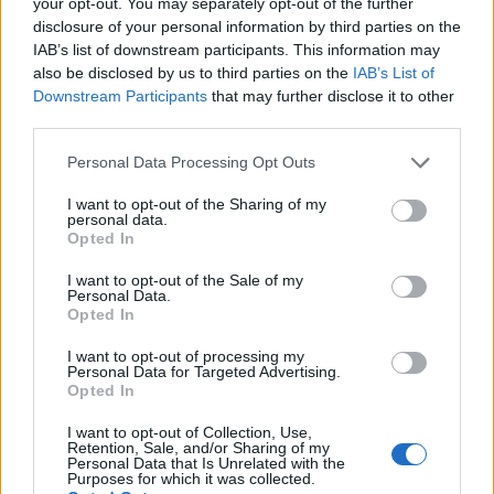
your opt-out. You may separately opt-out of the further
disclosure of your personal information by third parties on the
rispetto a chi ha una laurea.
IAB’s list of downstream participants. This information may
also be disclosed by us to third parties on the
IAB’s List of
Differenza di stipendio medio del tecnico di
Downstream Participants
that may further disclose it to other
laboratorio per livello di istruzione in Nuova
third parties.
Zelanda
Please note that this website/app uses one or more Google
Personal Data Processing Opt Outs
55.400
services and may gather and store information including but
Laurea triennale
not limited to your visit or usage behaviour. You may click to
I want to opt-out of the Sharing of my
NZD
personal data.
grant or deny consent to Google and its third-party tags to
Opted In
use your data for below specified purposes in below Google
Master
+ 83%
102.000 NZD
consent section.
I want to opt-out of the Sale of my
Personal Data.
Opted In
L’aumento e la diminuzione percentuali sono relativi al
valore precedente
I want to opt-out of processing my
Personal Data for Targeted Advertising.
Vale la pena un Master o un MBA? Dovresti
Opted In
perseguire l’istruzione superiore?
I want to opt-out of Collection, Use,
Retention, Sale, and/or Sharing of my
Personal Data that Is Unrelated with the
Un programma di laurea magistrale o qualsiasi
Purposes for which it was collected.