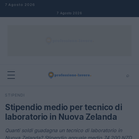
Salta al contenuto
7 Agosto 2026
7 Agosto 2026
⌕
×
⌕
STIPENDI
Cerca
Stipendio medio per tecnico di
laboratorio in Nuova Zelanda
Quanti soldi guadagna un tecnico di laboratorio in
Nuova Zelanda? Stipendio annuale medio 74.200 NZD