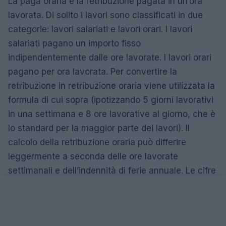
La paga oraria è la retribuzione pagata in un’ora
lavorata. Di solito i lavori sono classificati in due
categorie: lavori salariati e lavori orari. I lavori
salariati pagano un importo fisso
indipendentemente dalle ore lavorate. I lavori orari
pagano per ora lavorata. Per convertire la
retribuzione in retribuzione oraria viene utilizzata la
formula di cui sopra (ipotizzando 5 giorni lavorativi
in ​​una settimana e 8 ore lavorative al giorno, che è
lo standard per la maggior parte dei lavori). Il
calcolo della retribuzione oraria può differire
leggermente a seconda delle ore lavorate
settimanali e dell’indennità di ferie annuale. Le cifre
sopra menzionate sono buone approssimazioni e
sono considerate lo standard. Una delle principali
differenze tra i dipendenti stipendiati e i dipendenti