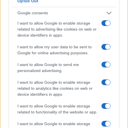
Opted Out
programma post-laurea in
Nuova Zelanda
costa
da
40.500
dollari neozelandesi a
122.000
dollari
Google consents
neozelandesi e dura circa due anni. Questo è un
I want to allow Google to enable storage
bel investimento.
related to advertising like cookies on web or
device identifiers in apps.
Non puoi davvero aspettarti alcun aumento di
stipendio durante il periodo di studio, ammesso che
I want to allow my user data to be sent to
Google for online advertising purposes.
tu abbia già un lavoro. Nella maggior parte dei casi,
una volta completata l’istruzione e conseguito il
I want to allow Google to send me
personalized advertising.
titolo, viene effettuata una revisione dello stipendio.
I want to allow Google to enable storage
Molte persone perseguono l’istruzione superiore
related to analytics like cookies on web or
come tattica per passare a un lavoro più retribuito. I
device identifiers in apps.
numeri sembrano supportare la teoria. L’aumento
I want to allow Google to enable storage
medio della retribuzione durante il cambio di lavoro
related to functionality of the website or app.
è di circa il 10% in più rispetto al consueto aumento
I want to allow Google to enable storage
di stipendio.