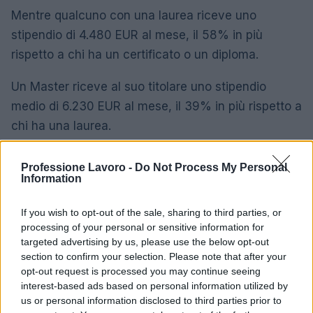
Mentre qualcuno con una laurea riceve uno
stipendio di 4.480 EUR al mese, il 58% in più
rispetto a chi ha un certificato o un diploma.
Un Master riceve al suo titolare uno stipendio
medio di 6.230 EUR al mese, il 39% in più rispetto a
chi ha una laurea.
Differenza salariale media del revisore
Professione Lavoro -
Do Not Process My Personal
interno per livello di istruzione in Finlandia
Information
2.830
If you wish to opt-out of the sale, sharing to third parties, or
Certificato o Diploma
EUR
processing of your personal or sensitive information for
targeted advertising by us, please use the below opt-out
4.480
section to confirm your selection. Please note that after your
Laurea triennale
+ 58%
EUR
opt-out request is processed you may continue seeing
interest-based ads based on personal information utilized by
Master
+ 39%
6.230 EUR
us or personal information disclosed to third parties prior to