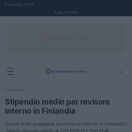
Salta al contenuto
9 Agosto 2026
9 Agosto 2026
⌕
×
⌕
STIPENDI
Cerca
Stipendio medio per revisore
interno in Finlandia
Quanti soldi guadagna un revisore interno in Finlandia?
Salario mensile medio 4.370 EUR (52.500 EUR