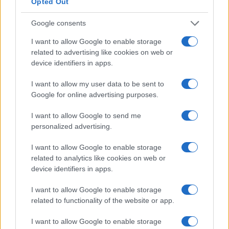
Opted Out
Molte persone perseguono l’istruzione superiore
come tattica per passare a un lavoro più retribuito. I
Google consents
numeri sembrano supportare la teoria. L’aumento
I want to allow Google to enable storage
medio della retribuzione durante il cambio di lavoro
related to advertising like cookies on web or
device identifiers in apps.
è di circa il 10% in più rispetto al consueto aumento
di stipendio.
I want to allow my user data to be sent to
Google for online advertising purposes.
Se puoi permetterti i costi dell’istruzione superiore,
I want to allow Google to send me
ne vale sicuramente la pena. Dovresti essere in
personalized advertising.
grado di recuperare i costi in circa un anno circa.
I want to allow Google to enable storage
Differenza salariale tipica per istruzione
related to analytics like cookies on web or
device identifiers in apps.
per la maggior parte delle carriere
I want to allow Google to enable storage
related to functionality of the website or app.
I want to allow Google to enable storage
Confronto salariale del revisore interno