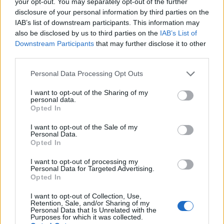
your opt-out. You may separately opt-out of the further
disclosure of your personal information by third parties on the
L’aumento e la diminuzione percentuali sono relativi al
IAB’s list of downstream participants. This information may
valore precedente
also be disclosed by us to third parties on the
IAB’s List of
Downstream Participants
that may further disclose it to other
Vale la pena un Master o un MBA? Dovresti
third parties.
perseguire l’istruzione superiore?
Please note that this website/app uses one or more Google
Personal Data Processing Opt Outs
services and may gather and store information including but
Un corso di laurea magistrale o qualsiasi
not limited to your visit or usage behaviour. You may click to
I want to opt-out of the Sharing of my
personal data.
programma post-laurea in
Finlandia
costa da
grant or deny consent to Google and its third-party tags to
Opted In
use your data for below specified purposes in below Google
23.400
Euro (i) a
70.300
Euro (i) e dura circa due
consent section.
I want to opt-out of the Sale of my
anni. Questo è un bel investimento.
Personal Data.
Opted In
Non puoi davvero aspettarti alcun aumento di
I want to opt-out of processing my
stipendio durante il periodo di studio, ammesso che
Personal Data for Targeted Advertising.
Opted In
tu abbia già un lavoro. Nella maggior parte dei casi,
una volta completata l’istruzione e conseguito il
I want to opt-out of Collection, Use,
Retention, Sale, and/or Sharing of my
titolo, viene effettuata una revisione dello stipendio.
Personal Data that Is Unrelated with the
Purposes for which it was collected.