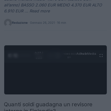
all’anno) BASSO 2.060 EUR MEDIO 4.370 EUR ALTO
6.910 EUR ... Read more
Redazione
·
Gennaio 26, 2021
· 16 min
0:29 /
Ad
hub
Media
POWERED
1
/
4
1:23
BY
Quanti soldi guadagna un revisore