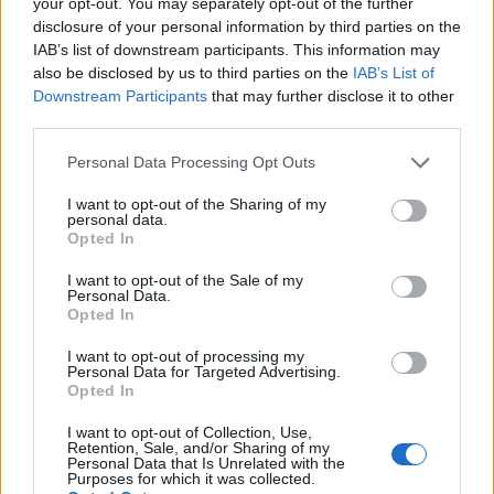
your opt-out. You may separately opt-out of the further
disclosure of your personal information by third parties on the
Master
+ 60%
123.000 CZK
IAB’s list of downstream participants. This information may
also be disclosed by us to third parties on the
IAB’s List of
L’aumento e la diminuzione percentuali sono relativi al
Downstream Participants
that may further disclose it to other
valore precedente
third parties.
Please note that this website/app uses one or more Google
Personal Data Processing Opt Outs
Vale la pena un Master o un MBA? Dovresti
services and may gather and store information including but
perseguire l’istruzione superiore?
not limited to your visit or usage behaviour. You may click to
I want to opt-out of the Sharing of my
personal data.
grant or deny consent to Google and its third-party tags to
Opted In
Un corso di laurea magistrale o qualsiasi
use your data for below specified purposes in below Google
consent section.
programma post-laurea in
Repubblica Ceca
costa
I want to opt-out of the Sale of my
Personal Data.
da
305.000
corone ceche (s) a
914.000
corone
Opted In
ceche (s) e dura circa due anni. Questo è un bel
I want to opt-out of processing my
investimento.
Personal Data for Targeted Advertising.
Opted In
Non puoi davvero aspettarti alcun aumento di
I want to opt-out of Collection, Use,
Retention, Sale, and/or Sharing of my
stipendio durante il periodo di studio, ammesso che
Personal Data that Is Unrelated with the
Purposes for which it was collected.
tu abbia già un lavoro. Nella maggior parte dei casi,