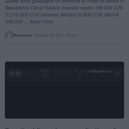
Quanti soldi guadagna un direttore di filiale di banca in
Repubblica Ceca? Salario mensile medio 106.000 CZK
(1.270.000 CZK all’anno) BASSO 51.800 CZK MEDIA
106.000 ... Read more
Redazione
·
Gennaio 26, 2021
· 16 min
0:29 /
Ad
hub
Media
POWERED
1
/
4
1:23
BY