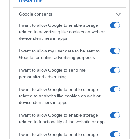
Opted Out
una volta completata l’istruzione e conseguito il
titolo, viene effettuata una revisione dello stipendio.
Google consents
I want to allow Google to enable storage
Molte persone perseguono l’istruzione superiore
related to advertising like cookies on web or
come tattica per passare a un lavoro più retribuito. I
device identifiers in apps.
numeri sembrano supportare la teoria. L’aumento
I want to allow my user data to be sent to
medio della retribuzione durante il cambio di lavoro
Google for online advertising purposes.
è di circa il 10% in più rispetto al consueto aumento
I want to allow Google to send me
di stipendio.
personalized advertising.
Se puoi permetterti i costi dell’istruzione superiore,
I want to allow Google to enable storage
ne vale sicuramente la pena. Dovresti essere in
related to analytics like cookies on web or
device identifiers in apps.
grado di recuperare i costi in circa un anno circa.
I want to allow Google to enable storage
Differenza salariale tipica per istruzione
related to functionality of the website or app.
per la maggior parte delle carriere
I want to allow Google to enable storage