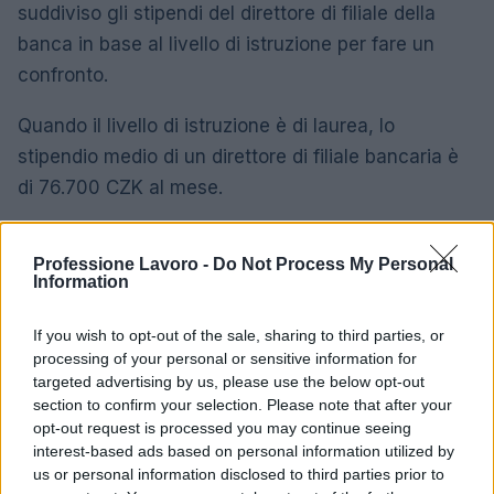
suddiviso gli stipendi del direttore di filiale della
banca in base al livello di istruzione per fare un
confronto.
Quando il livello di istruzione è di laurea, lo
stipendio medio di un direttore di filiale bancaria è
di 76.700 CZK al mese.
Mentre qualcuno con una laurea magistrale riceve
Professione Lavoro -
Do Not Process My Personal
uno stipendio di 123.000 CZK al mese, il 60% in più
Information
rispetto a chi ha una laurea.
If you wish to opt-out of the sale, sharing to third parties, or
Differenza salariale media del direttore
processing of your personal or sensitive information for
della filiale di banca per livello di istruzione
targeted advertising by us, please use the below opt-out
in Repubblica Ceca
section to confirm your selection. Please note that after your
opt-out request is processed you may continue seeing
interest-based ads based on personal information utilized by
76,700
Laurea triennale
us or personal information disclosed to third parties prior to
CZK