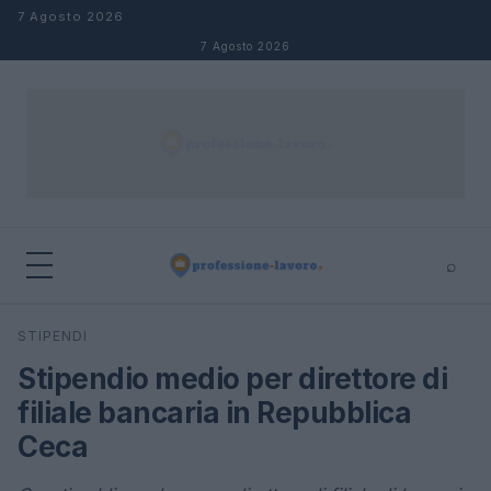
Salta al contenuto
7 Agosto 2026
7 Agosto 2026
⌕
×
⌕
STIPENDI
Cerca
Stipendio medio per direttore di
filiale bancaria in Repubblica
Ceca