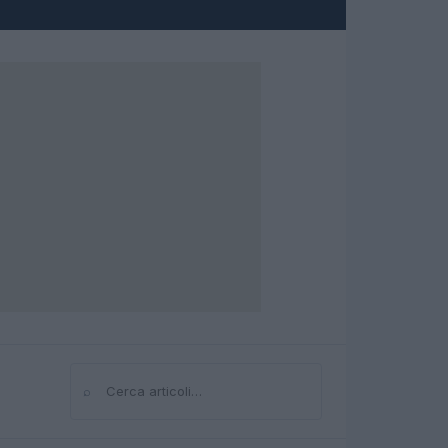
⌕
Cerca