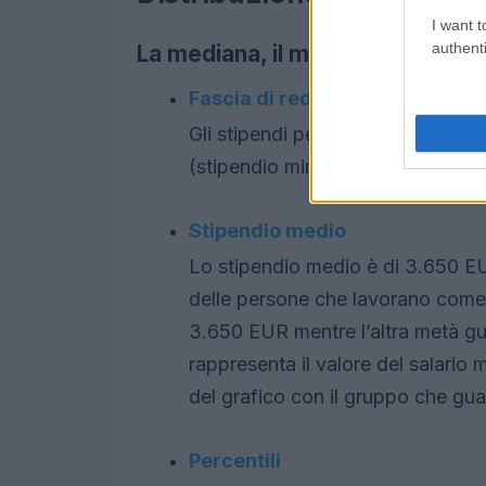
I want t
authenti
La mediana, il massimo, il minimo
Fascia di reddito
Gli stipendi per Analista finanzi
(stipendio minimo) a 5.510 EUR 
Stipendio medio
Lo stipendio medio è di 3.650 EU
delle persone che lavorano come A
3.650 EUR mentre l’altra metà g
rappresenta il valore del salario 
del grafico con il gruppo che gu
Percentili