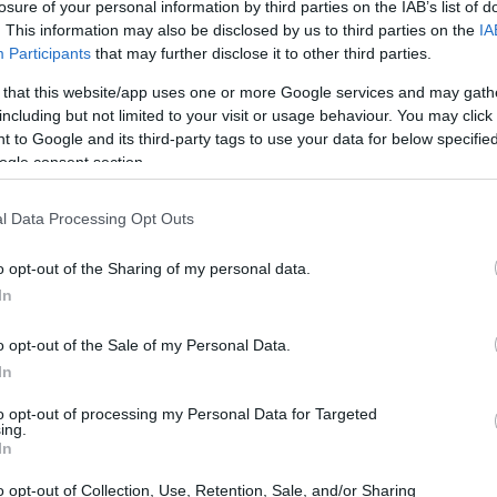
losure of your personal information by third parties on the IAB’s list of
. This information may also be disclosed by us to third parties on the
IA
Participants
that may further disclose it to other third parties.
 that this website/app uses one or more Google services and may gath
including but not limited to your visit or usage behaviour. You may click 
 to Google and its third-party tags to use your data for below specifi
ogle consent section.
l Data Processing Opt Outs
o opt-out of the Sharing of my personal data.
 finanziario
in
Spagna
guadagna in genere
In
 vanno da
1.680 EUR
(il più basso) a
5.510 EUR
o opt-out of the Sale of my Personal Data.
In
include alloggio, trasporti e altri benefici. Gli
to opt-out of processing my Personal Data for Targeted
ing.
o drasticamente in base all’esperienza, alle
In
Di seguito troverai una ripartizione dettagliata
o opt-out of Collection, Use, Retention, Sale, and/or Sharing