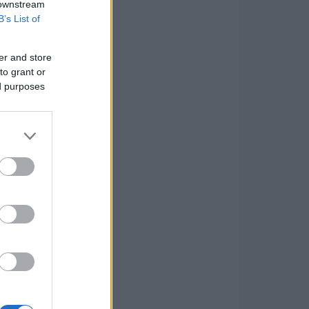
 downstream
B’s List of
er and store
to grant or
ed purposes