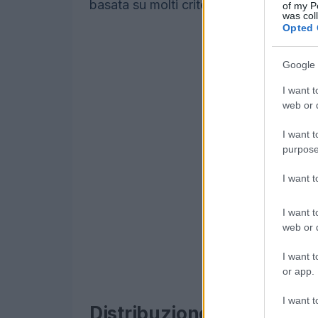
basata su molti criteri diversi.
of my P
was col
Opted 
Google 
I want t
web or d
I want t
purpose
I want 
I want t
web or d
I want t
or app.
I want t
Distribuzione salariale de