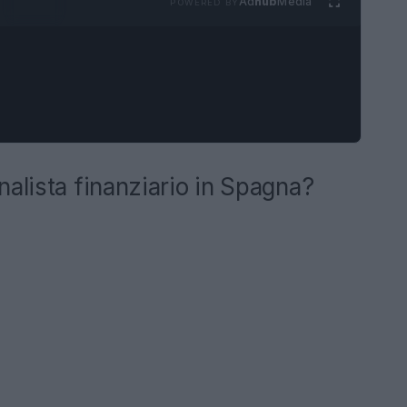
Ad
hub
Media
POWERED BY
alista finanziario in Spagna?