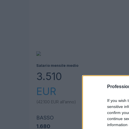
Salario mensile medio
3.510
Professio
EUR
If you wish 
(42.100
EUR
all’anno)
sensitive in
confirm you
BASSO
continue se
information 
1.680