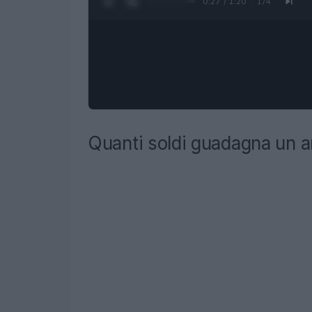
0:27 / 1:20
1
/
4
Quanti soldi guadagna un an