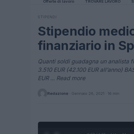
Offerte di lavoro
TROVARE LAVORO
S
STIPENDI
Stipendio medio
finanziario in S
Quanti soldi guadagna un analista f
3.510 EUR (42.100 EUR all’anno) B
EUR ... Read more
Redazione
·
Gennaio 26, 2021
· 16 min