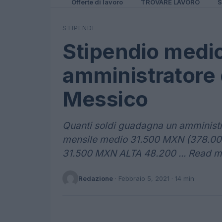
Offerte di lavoro
TROVARE LAVORO
S
STIPENDI
Stipendio medi
amministratore 
Messico
Quanti soldi guadagna un amministr
mensile medio 31.500 MXN (378.0
31.500 MXN ALTA 48.200 ... Read m
Redazione
·
Febbraio 5, 2021
· 14 min