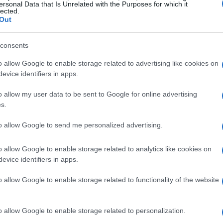
ersonal Data that Is Unrelated with the Purposes for which it
lected.
e variano drasticamente in base all’esperienza,
Out
ne. Di seguito troverai una ripartizione
i.
consents
o allow Google to enable storage related to advertising like cookies on
evice identifiers in apps.
o allow my user data to be sent to Google for online advertising
s.
to allow Google to send me personalized advertising.
o allow Google to enable storage related to analytics like cookies on
evice identifiers in apps.
o allow Google to enable storage related to functionality of the website
o allow Google to enable storage related to personalization.