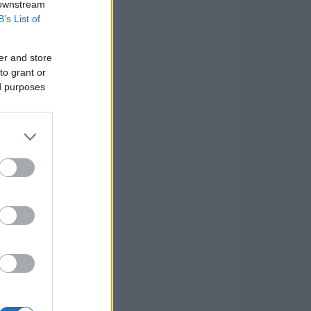
 downstream
B’s List of
er and store
to grant or
ed purposes