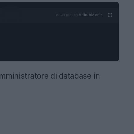
Ad
hub
Media
POWERED BY
mministratore di database in