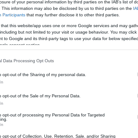
losure of your personal information by third parties on the IAB’s list of
. This information may also be disclosed by us to third parties on the
IA
Participants
that may further disclose it to other third parties.
 that this website/app uses one or more Google services and may gath
including but not limited to your visit or usage behaviour. You may click 
 to Google and its third-party tags to use your data for below specifi
ogle consent section.
l Data Processing Opt Outs
o opt-out of the Sharing of my personal data.
In
o opt-out of the Sale of my Personal Data.
tratore di database
in
Messico
guadagna in
In
 stipendi vanno da
16.400 MXN
(il più basso) a
to opt-out of processing my Personal Data for Targeted
ing.
In
o opt-out of Collection, Use, Retention, Sale, and/or Sharing
include alloggio, trasporti e altri benefici. Gli