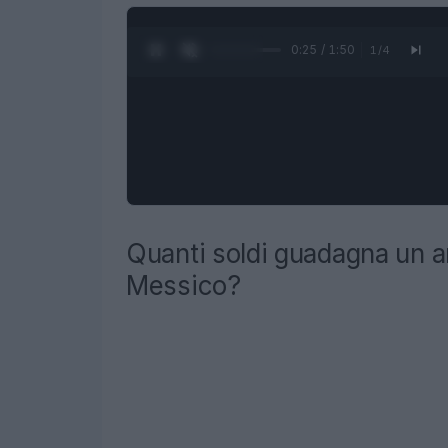
0:26 / 1:50
1
/
4
Quanti soldi guadagna un a
Messico?