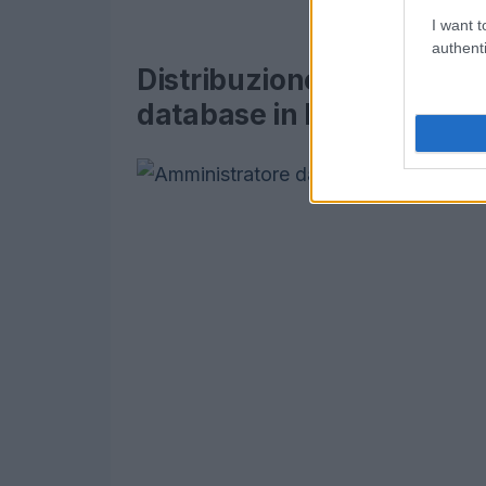
I want t
authenti
Distribuzione degli stipen
database in Messico