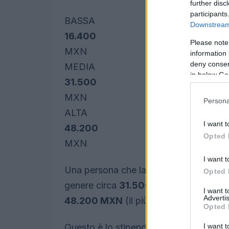
further disc
participants
BASSA
Downstream 
16.400
Please note
MXN
information 
deny consent
MEDIA
in below Go
31.500
MXN
Persona
ALTA
I want t
48.200
Opted 
MXN
I want t
Una persona che lavora come
amminis
Opted 
genere circa
31.500 MXN
al mese. Gli
I want 
Advertis
48.200 MXN
(il più alto).
Opted 
I want t
Questo è lo stipendio mensile medio che 