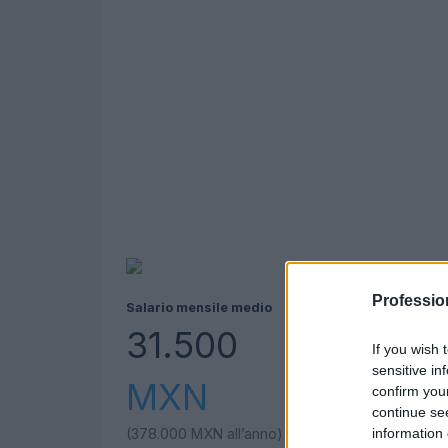
Professio
Salario mensile medio
31.500
If you wish 
sensitive in
MXN
confirm you
continue se
information 
(378.000
MXN
all’anno)