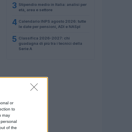
3
Stipendio medio in Italia: analisi per
età, area e settore
4
Calendario INPS agosto 2026: tutte
le date per pensioni, ADI e NASpI
5
Classifica 2026-2027: chi
guadagna di più tra i tecnici della
Serie A
sonal or
ection to
ou may
 personal
out of the