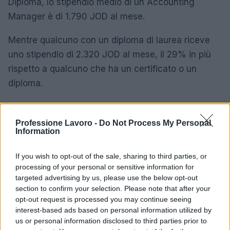
Diploma, lo stipendio medio di un Accounting
Manager è di 1.790 JOD al mese.
Mentre qualcuno con un diploma di laurea riceve
uno stipendio di 2.320 JOD al mese, il 29% in più
rispetto a qualcuno che ha un certificato o un
diploma.
Un Master riceve al suo titolare uno stipendio
medio di 3.310 JOD al mese, il 43% in più rispetto a
Professione Lavoro -
Do Not Process My Personal
Information
chi ha una laurea.
If you wish to opt-out of the sale, sharing to third parties, or
Differenza di stipendio medio di Accounting
processing of your personal or sensitive information for
Manager per livello di istruzione in
targeted advertising by us, please use the below opt-out
Giordania
section to confirm your selection. Please note that after your
opt-out request is processed you may continue seeing
1.790
interest-based ads based on personal information utilized by
Certificato o Diploma
JOD
us or personal information disclosed to third parties prior to