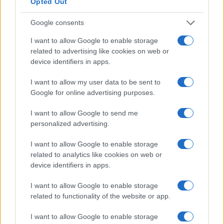
Opted Out
tu abbia già un lavoro. Nella maggior parte dei casi,
Google consents
una volta completata l’istruzione e conseguito il
titolo, viene effettuata una revisione dello stipendio.
I want to allow Google to enable storage
related to advertising like cookies on web or
Molte persone perseguono l’istruzione superiore
device identifiers in apps.
come tattica per passare a un lavoro più retribuito. I
I want to allow my user data to be sent to
numeri sembrano supportare la teoria. L’aumento
Google for online advertising purposes.
medio della retribuzione durante il cambio di lavoro
I want to allow Google to send me
è di circa il 10% in più rispetto al consueto aumento
personalized advertising.
di stipendio.
I want to allow Google to enable storage
Se puoi permetterti i costi dell’istruzione superiore,
related to analytics like cookies on web or
device identifiers in apps.
ne vale sicuramente la pena. Dovresti essere in
grado di recuperare i costi in circa un anno circa.
I want to allow Google to enable storage
related to functionality of the website or app.
Differenza salariale tipica per istruzione
I want to allow Google to enable storage
per la maggior parte delle carriere