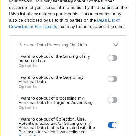
your opt-out. You may separately opt-out of the further
2.320
disclosure of your personal information by third parties on the
Laurea triennale
+ 29%
JOD
IAB’s list of downstream participants. This information may
also be disclosed by us to third parties on the
IAB’s List of
Master
+ 43%
3.310 JOD
Downstream Participants
that may further disclose it to other
third parties.
L’aumento e la diminuzione percentuali sono relativi al
Please note that this website/app uses one or more Google
Personal Data Processing Opt Outs
services and may gather and store information including but
valore precedente
not limited to your visit or usage behaviour. You may click to
I want to opt-out of the Sharing of my
personal data.
grant or deny consent to Google and its third-party tags to
Vale la pena un Master o un MBA? Dovresti
Opted In
use your data for below specified purposes in below Google
perseguire l’istruzione superiore?
consent section.
I want to opt-out of the Sale of my
Personal Data.
Un corso di laurea magistrale o qualsiasi
Opted In
programma post-laurea in
Giordania
costa da
I want to opt-out of processing my
8.060
dinari giordani a
24.200
dinari giordani e
Personal Data for Targeted Advertising.
Opted In
dura circa due anni. Questo è un bel investimento.
I want to opt-out of Collection, Use,
Retention, Sale, and/or Sharing of my
Non puoi davvero aspettarti alcun aumento di
Personal Data that Is Unrelated with the
Purposes for which it was collected.
stipendio durante il periodo di studio, ammesso che