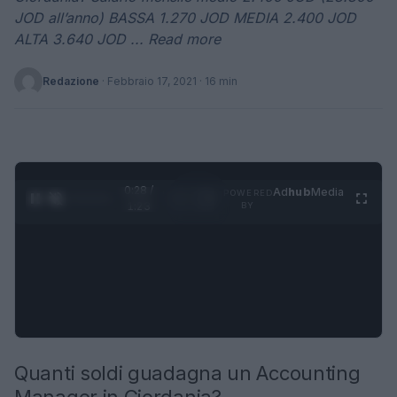
JOD all’anno) BASSA 1.270 JOD MEDIA 2.400 JOD
ALTA 3.640 JOD ... Read more
Redazione
·
Febbraio 17, 2021
· 16 min
0:29 /
Ad
hub
Media
POWERED
1
/
4
1:23
BY
Quanti soldi guadagna un Accounting