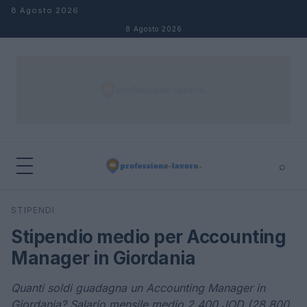
Salta al contenuto
8 Agosto 2026
8 Agosto 2026
⌕
×
⌕
STIPENDI
Cerca
Stipendio medio per Accounting
Manager in Giordania
Quanti soldi guadagna un Accounting Manager in
Giordania? Salario mensile medio 2.400 JOD (28.800