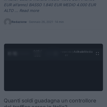
EUR all’anno) BASSO 1.840 EUR MEDIO 4.000 EUR
ALTO ... Read more
Redazione
·
Gennaio 26, 2021
· 14 min
0:26 /
Ad
hub
Media
POWERED
1
/
4
1:21
BY
Quanti soldi guadagna un controllore