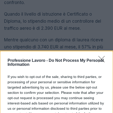
confronto.
Quando il livello di istruzione è Certificato o
Diploma, lo stipendio medio di un controllore del
traffico aereo è di 2.390 EUR al mese.
Mentre qualcuno con un diploma di laurea riceve
uno stipendio di 3.740 EUR al mese, il 57% in più
rispetto a chi ha un certificato o un diploma.
Professione Lavoro -
Do Not Process My Personal
Information
Un Master riceve al suo titolare uno stipendio
medio di 6.280 EUR al mese, il 68% in più rispetto a
If you wish to opt-out of the sale, sharing to third parties, or
chi ha una laurea.
processing of your personal or sensitive information for
targeted advertising by us, please use the below opt-out
Differenza salariale media del controllore
section to confirm your selection. Please note that after your
del traffico aereo per livello di istruzione in
opt-out request is processed you may continue seeing
Italia
interest-based ads based on personal information utilized by
us or personal information disclosed to third parties prior to