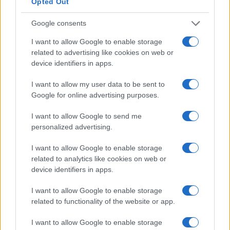
Opted Out
Non puoi davvero aspettarti alcun aumento di
stipendio durante il periodo di studio, ammesso che
Google consents
tu abbia già un lavoro. Nella maggior parte dei casi,
I want to allow Google to enable storage
una volta completata l’istruzione e conseguito il
related to advertising like cookies on web or
device identifiers in apps.
titolo, viene effettuata una revisione dello stipendio.
I want to allow my user data to be sent to
Molte persone perseguono l’istruzione superiore
Google for online advertising purposes.
come tattica per passare a un lavoro più retribuito. I
I want to allow Google to send me
numeri sembrano supportare la teoria. L’aumento
personalized advertising.
medio della retribuzione durante il cambio di lavoro
è di circa il 10% in più rispetto al consueto aumento
I want to allow Google to enable storage
related to analytics like cookies on web or
di stipendio.
device identifiers in apps.
Se puoi permetterti i costi dell’istruzione superiore,
I want to allow Google to enable storage
ne vale sicuramente la pena. Dovresti essere in
related to functionality of the website or app.
grado di recuperare i costi in circa un anno circa.
I want to allow Google to enable storage