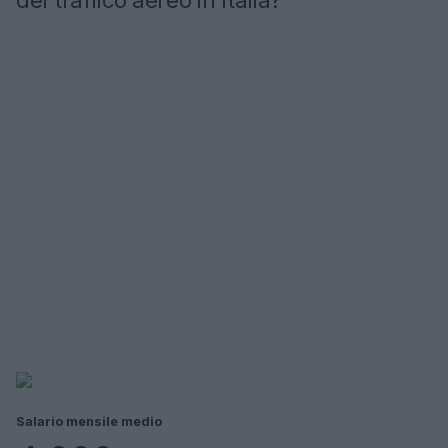
del traffico aereo in Italia?
Salario mensile medio