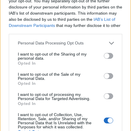
your opt-out. You may separately opt-out of the further
2.390
Certificato o Diploma
disclosure of your personal information by third parties on the
EUR
IAB’s list of downstream participants. This information may
also be disclosed by us to third parties on the
IAB’s List of
3.740
Laurea triennale
+ 57%
Downstream Participants
that may further disclose it to other
EUR
third parties.
Master
+ 68%
6.280 EUR
Please note that this website/app uses one or more Google
Personal Data Processing Opt Outs
services and may gather and store information including but
not limited to your visit or usage behaviour. You may click to
I want to opt-out of the Sharing of my
L’aumento e la diminuzione percentuali sono relativi al
personal data.
grant or deny consent to Google and its third-party tags to
Opted In
valore precedente
use your data for below specified purposes in below Google
consent section.
I want to opt-out of the Sale of my
Vale la pena un Master o un MBA? Dovresti
Personal Data.
perseguire l’istruzione superiore?
Opted In
I want to opt-out of processing my
Un corso di laurea magistrale o qualsiasi
Personal Data for Targeted Advertising.
Opted In
programma post-laurea in
Italia
costa da
18.200
Euro (i) a
54.700
Euro (i) e dura circa due anni.
I want to opt-out of Collection, Use,
Retention, Sale, and/or Sharing of my
Questo è un bel investimento.
Personal Data that Is Unrelated with the
Purposes for which it was collected.