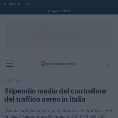
Salta al contenuto
8 Agosto 2026
8 Agosto 2026
⌕
×
⌕
STIPENDI
Cerca
Stipendio medio del controllore
del traffico aereo in Italia
Quanti soldi guadagna un controllore del traffico aereo
in Italia? Salario mensile medio 4.000 EUR (48.100