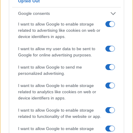
Opted Out
Un corso di laurea magistrale o qualsiasi
Google consents
programma post-laurea in
Danimarca
costa da
I want to allow Google to enable storage
203.000 corone
danesi a
610.000 corone
danesi
related to advertising like cookies on web or
e dura circa due anni. Questo è un bel
device identifiers in apps.
investimento.
I want to allow my user data to be sent to
Google for online advertising purposes.
Non puoi davvero aspettarti alcun aumento di
stipendio durante il periodo di studio, ammesso che
I want to allow Google to send me
tu abbia già un lavoro. Nella maggior parte dei casi,
personalized advertising.
una volta completata l’istruzione e conseguito il
I want to allow Google to enable storage
titolo, viene effettuata una revisione dello stipendio.
related to analytics like cookies on web or
device identifiers in apps.
Molte persone perseguono l’istruzione superiore
I want to allow Google to enable storage
come tattica per passare a un lavoro più retribuito. I
related to functionality of the website or app.
numeri sembrano supportare la teoria. L’aumento
medio della retribuzione durante il cambio di lavoro
I want to allow Google to enable storage