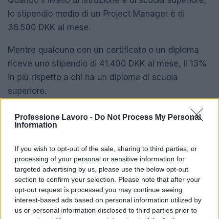
Quando il livello di istruzione è di scuola superiore,
lo stipendio medio di un Project Manager è di
36.500 DKK al mese.
Mentre qualcuno con un certificato o un diploma
riceve uno stipendio di 41.400 DKK al mese, il 13%
in più rispetto a chi ha un diploma di scuola
superiore.
Un diploma di laurea ottiene al suo titolare uno
Professione Lavoro -
Do Not Process My Personal
Information
stipendio medio di 54.100 DKK al mese, il 31% in
più rispetto a chi ha un certificato o un diploma.
If you wish to opt-out of the sale, sharing to third parties, or
processing of your personal or sensitive information for
I professionisti in possesso di un master sono
targeted advertising by us, please use the below opt-out
ricompensati con uno stipendio medio di 71.300
section to confirm your selection. Please note that after your
opt-out request is processed you may continue seeing
DKK al mese, il 32% in più rispetto a qualcuno con
interest-based ads based on personal information utilized by
laurea.
us or personal information disclosed to third parties prior to