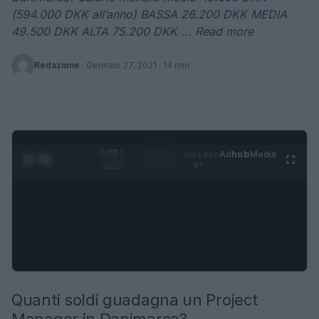
(594.000 DKK all’anno) BASSA 26.200 DKK MEDIA
49.500 DKK ALTA 75.200 DKK ... Read more
Redazione
·
Gennaio 27, 2021
· 14 min
0:30 /
Ad
hub
Media
POWERED
1
/
4
1:23
BY
Quanti soldi guadagna un Project