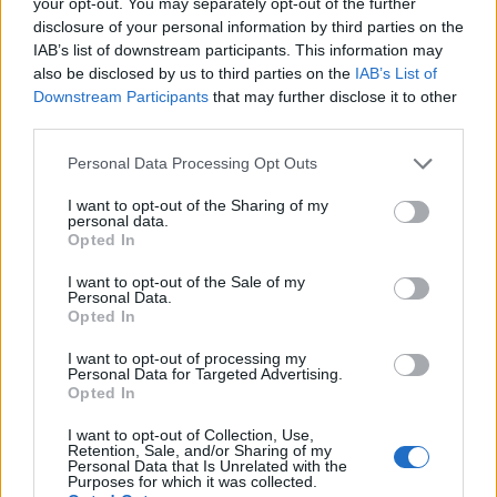
your opt-out. You may separately opt-out of the further
Differenza salariale media del Project
disclosure of your personal information by third parties on the
Manager per livello di istruzione in
IAB’s list of downstream participants. This information may
Danimarca
also be disclosed by us to third parties on the
IAB’s List of
Downstream Participants
that may further disclose it to other
36.500
third parties.
Scuola superiore
DKK
Please note that this website/app uses one or more Google
Personal Data Processing Opt Outs
services and may gather and store information including but
41.400
Certificato o Diploma
+ 13%
not limited to your visit or usage behaviour. You may click to
I want to opt-out of the Sharing of my
DKK
personal data.
grant or deny consent to Google and its third-party tags to
Opted In
use your data for below specified purposes in below Google
Laurea triennale
+ 31%
54.100 DKK
consent section.
I want to opt-out of the Sale of my
Personal Data.
Master
+ 32%
71.300 DKK
Opted In
I want to opt-out of processing my
L’aumento e la diminuzione percentuali sono relativi al
Personal Data for Targeted Advertising.
Opted In
valore precedente
I want to opt-out of Collection, Use,
Vale la pena un Master o un MBA? Dovresti
Retention, Sale, and/or Sharing of my
Personal Data that Is Unrelated with the
perseguire l’istruzione superiore?
Purposes for which it was collected.