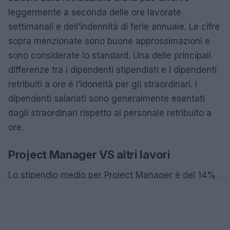
leggermente a seconda delle ore lavorate
settimanali e dell’indennità di ferie annuale. Le cifre
sopra menzionate sono buone approssimazioni e
sono considerate lo standard. Una delle principali
differenze tra i dipendenti stipendiati e i dipendenti
retribuiti a ore è l’idoneità per gli straordinari. I
dipendenti salariati sono generalmente esentati
dagli straordinari rispetto al personale retribuito a
ore.
Project Manager VS altri lavori
Lo stipendio medio per Project Manager è del 14%
in più rispetto a quello del Business Planning.
Inoltre, gli stipendi di Business Planning sono del
6% in più rispetto a quelli di All Jobs.