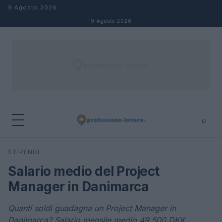
Salta al contenuto
9 Agosto 2026
9 Agosto 2026
⌕
×
⌕
STIPENDI
Cerca
Salario medio del Project
Manager in Danimarca
Quanti soldi guadagna un Project Manager in
Danimarca? Salario mensile medio 49.500 DKK