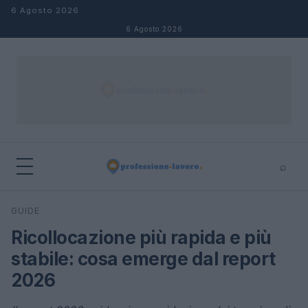
Salta al contenuto
6 Agosto 2026
6 Agosto 2026
⌕
×
⌕
GUIDE
Cerca
Ricollocazione più rapida e più
stabile: cosa emerge dal report
2026