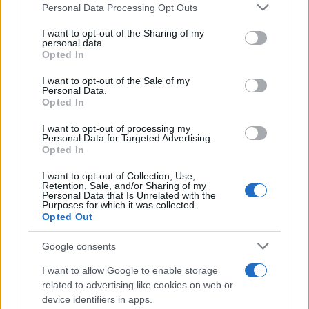
Please note that this website/app uses one or more Google
Personal Data Processing Opt Outs
pro-innovazione nel settore fintech. Analista
services and may gather and store information including but
fintech, porta un dettaglio biografico:
not limited to your visit or usage behaviour. You may click to
I want to opt-out of the Sharing of my
mantiene un registro delle prime pitch a cui ha
personal data.
grant or deny consent to Google and its third-party tags to
assistito a Napoli.
Opted In
use your data for below specified purposes in below Google
consent section.
I want to opt-out of the Sale of my
Personal Data.
Opted In
I want to opt-out of processing my
Personal Data for Targeted Advertising.
Opted In
I want to opt-out of Collection, Use,
Retention, Sale, and/or Sharing of my
Personal Data that Is Unrelated with the
Purposes for which it was collected.
Opted Out
Google consents
I want to allow Google to enable storage
related to advertising like cookies on web or
device identifiers in apps.