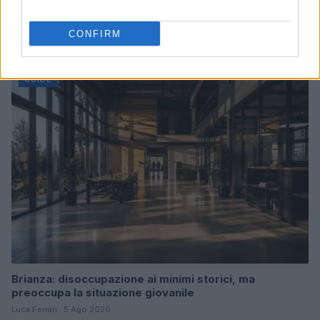
Lavoro e vacanza: Napoli settima al mondo per il
workcation
CONFIRM
Luca Ferrari · 5 Ago 2026
GUIDE
Brianza: disoccupazione ai minimi storici, ma
preoccupa la situazione giovanile
Luca Ferrari · 5 Ago 2026