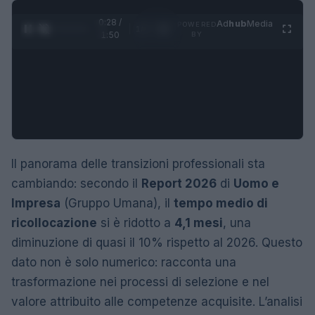
0:29 /
Ad
hub
Media
POWERED
1
/
4
1:50
BY
Il panorama delle transizioni professionali sta
cambiando: secondo il
Report 2026
di
Uomo e
Impresa
(Gruppo Umana), il
tempo medio di
ricollocazione
si è ridotto a
4,1 mesi
, una
diminuzione di quasi il 10% rispetto al 2026. Questo
dato non è solo numerico: racconta una
trasformazione nei processi di selezione e nel
valore attribuito alle competenze acquisite. L’analisi