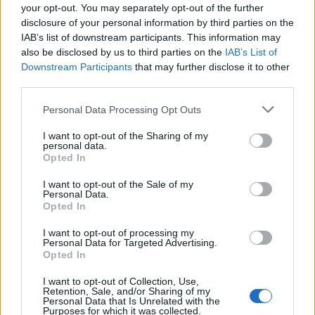
mondiale della sanità per la protezione contro
your opt-out. You may separately opt-out of the further
disclosure of your personal information by third parties on the
l’infezione da coronavirus è lavarsi le mani. I Centri
IAB’s list of downstream participants. This information may
statunitensi per il controllo e la prevenzione delle
also be disclosed by us to third parties on the
IAB’s List of
malattie hanno anche affermato che le persone
Downstream Participants
that may further disclose it to other
third parties.
devono lavarsi le mani con acqua e sapone,
disinfettanti per le mani a base di alcol, ecc. Per
Please note that this website/app uses one or more Google
Personal Data Processing Opt Outs
services and may gather and store information including but
almeno 20 secondi. Altre precauzioni includono
not limited to your visit or usage behaviour. You may click to
I want to opt-out of the Sharing of my
evitare di toccare gli occhi, la bocca e il naso con
personal data.
grant or deny consent to Google and its third-party tags to
Opted In
le mani non lavate, poiché il coronavirus può
use your data for below specified purposes in below Google
consent section.
essere trasmesso attraverso questi orifizi.
I want to opt-out of the Sale of my
Personal Data.
Opted In
Disinfezione frequente.
I want to opt-out of processing my
Personal Data for Targeted Advertising.
Pulire e disinfettare gli oggetti toccati di frequente
Opted In
e le loro superfici; usa tovaglioli di carta quando
I want to opt-out of Collection, Use,
tossisci o starnutisci in ufficio e gettali nella
Retention, Sale, and/or Sharing of my
Personal Data that Is Unrelated with the
spazzatura. In questo modo, il virus non rimarrà
Purposes for which it was collected.