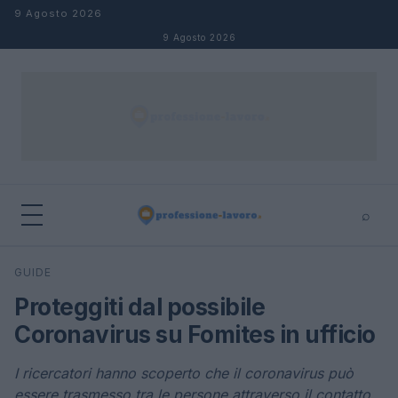
Salta al contenuto
9 Agosto 2026
9 Agosto 2026
⌕
×
⌕
GUIDE
Cerca
Proteggiti dal possibile
Coronavirus su Fomites in ufficio
I ricercatori hanno scoperto che il coronavirus può
essere trasmesso tra le persone attraverso il contatto