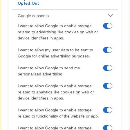
Opted Out
facilmente sugli oggetti di uso comune o sulle
particelle d’aria sospese.
Google consents
Il tempo di sopravvivenza del coronavirus al di fuori
I want to allow Google to enable storage
related to advertising like cookies on web or
del corpo è leggermente più lungo di quello di altri
device identifiers in apps.
virus, che è anche una sfida per il controllo
dell’attuale pandemia. Le persone che lavorano
I want to allow my user data to be sent to
Google for online advertising purposes.
ancora in ufficio dovrebbero toccare meno i beni
pubblici, disinfettare frequentemente e indossare
I want to allow Google to send me
personalized advertising.
maschere e guanti.
I want to allow Google to enable storage
related to analytics like cookies on web or
device identifiers in apps.
AUTORE
Redazione
I want to allow Google to enable storage
related to functionality of the website or app.
I want to allow Google to enable storage