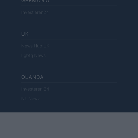
GERMANIA
Investieren24
UK
News Hub UK
Lgbtq News
OLANDA
Investeren 24
NL Newz