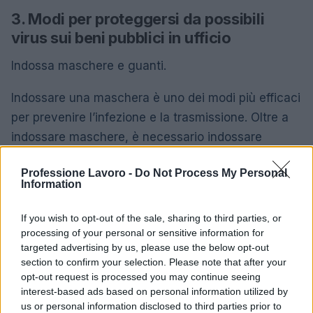
3. Modi per proteggersi da possibili
virus sui beni pubblici in ufficio
Indossa maschere e guanti.
Indossare una maschera è uno dei modi più efficaci
per prevenire l’infezione e la trasmissione. Oltre a
indossare maschere, è necessario indossare
guanti. Ci sono molti beni pubblici in ufficio e il
Professione Lavoro -
Do Not Process My Personal
coronavirus può sopravvivere su di essi per almeno
Information
alcune ore. I guanti possono impedire
efficacemente alle mani di entrare in contatto con il
If you wish to opt-out of the sale, sharing to third parties, or
processing of your personal or sensitive information for
coronavirus, riducendo il rischio di infezione.
targeted advertising by us, please use the below opt-out
section to confirm your selection. Please note that after your
Lavarsi le mani più spesso.
opt-out request is processed you may continue seeing
interest-based ads based on personal information utilized by
La principale raccomandazione dell’Organizzazione
us or personal information disclosed to third parties prior to