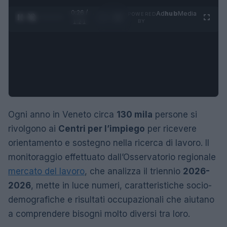
0:27 /
Ad
hub
Media
POWERED
1
/
4
1:21
BY
Ogni anno in Veneto circa
130 mila
persone si
rivolgono ai
Centri per l’impiego
per ricevere
orientamento e sostegno nella ricerca di lavoro. Il
monitoraggio effettuato dall’Osservatorio regionale
mercato del lavoro
, che analizza il triennio
2026-
2026
, mette in luce numeri, caratteristiche socio-
demografiche e risultati occupazionali che aiutano
a comprendere bisogni molto diversi tra loro.