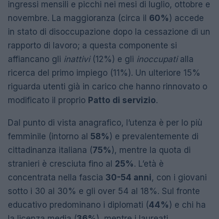
ingressi mensili e picchi nei mesi di luglio, ottobre e
novembre. La maggioranza (circa il
60%
) accede
in stato di disoccupazione dopo la cessazione di un
rapporto di lavoro; a questa componente si
affiancano gli
inattivi
(12%) e gli
inoccupati
alla
ricerca del primo impiego (11%). Un ulteriore 15%
riguarda utenti già in carico che hanno rinnovato o
modificato il proprio
Patto di servizio
.
Dal punto di vista anagrafico, l’utenza è per lo più
femminile (intorno al
58%
) e prevalentemente di
cittadinanza italiana (
75%
), mentre la quota di
stranieri è cresciuta fino al
25%
. L’età è
concentrata nella fascia
30-54 anni
, con i giovani
sotto i 30 al 30% e gli over 54 al 18%. Sul fronte
educativo predominano i diplomati (
44%
) e chi ha
la licenza media (
36%
), mentre i laureati