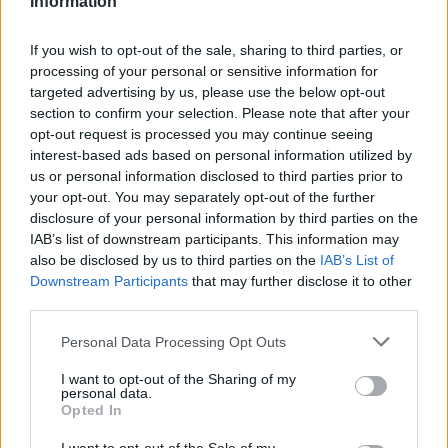
Information
differenziati: dalla personalizzazione delle misure
alla centralità della formazione in tutte le fasi di
If you wish to opt-out of the sale, sharing to third parties, or
transizione, fino al rafforzamento di percorsi di
processing of your personal or sensitive information for
targeted advertising by us, please use the below opt-out
reskilling
in stretta collaborazione con le imprese.
section to confirm your selection. Please note that after your
Un nodo cruciale è rendere le attività formative
opt-out request is processed you may continue seeing
accessibili alle categorie più fragili, superando
interest-based ads based on personal information utilized by
us or personal information disclosed to third parties prior to
barriere economiche, linguistiche e logistiche
your opt-out. You may separately opt-out of the further
attraverso misure di sostegno, conciliazione e
disclosure of your personal information by third parties on the
incentivazione della partecipazione.
IAB’s list of downstream participants. This information may
also be disclosed by us to third parties on the
IAB’s List of
In sintesi, i
Centri per l’impiego
in Veneto devono
Downstream Participants
that may further disclose it to other
third parties.
combinare funzioni amministrative e capacità di
accompagnamento personalizzato per rispondere a
Please note that this website/app uses one or more Google
Personal Data Processing Opt Outs
services and may gather and store information including but
una platea eterogenea: il passaggio da un
not limited to your visit or usage behaviour. You may click to
I want to opt-out of the Sharing of my
approccio generalista a una profilazione qualitativa
personal data.
grant or deny consent to Google and its third-party tags to
Opted In
si dimostra fondamentale per potenziare risultati
use your data for below specified purposes in below Google
consent section.