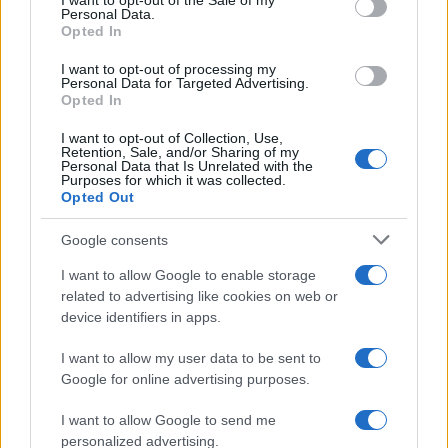
occupazionali e valorizzare il capitale umano della
I want to opt-out of the Sale of my
Personal Data.
regione.
Opted In
I want to opt-out of processing my
Personal Data for Targeted Advertising.
Opted In
AUTORE
Andrea Innocenti
I want to opt-out of Collection, Use,
Retention, Sale, and/or Sharing of my
Andrea Innocenti ha coordinato dall'estero il
Personal Data that Is Unrelated with the
Purposes for which it was collected.
rientro di una cronista napoletana durante una
Opted Out
crisi diplomatica, gestendo contatti con
consolati; è corrispondente esteri che
Google consents
definisce linee editoriali sulla geopolitica. Nato
a Napoli, parla dialetto locale e mantiene
I want to allow Google to enable storage
rapporti con ONG partenopee.
related to advertising like cookies on web or
device identifiers in apps.
I want to allow my user data to be sent to
Google for online advertising purposes.
I want to allow Google to send me
personalized advertising.