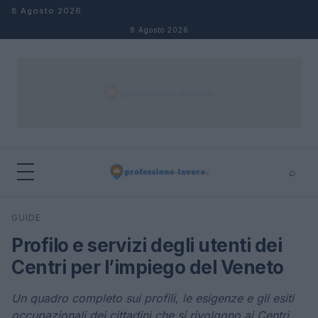
Salta al contenuto
8 Agosto 2026
8 Agosto 2026
⌕
×
⌕
GUIDE
Cerca
Profilo e servizi degli utenti dei
Centri per l’impiego del Veneto
Un quadro completo sui profili, le esigenze e gli esiti
occupazionali dei cittadini che si rivolgono ai Centri