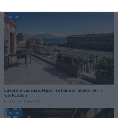
Continua a leggere
GUIDE
Lavoro e vacanza: Napoli settima al mondo per il
workcation
Luca Ferrari · 5 Ago 2026
GUIDE