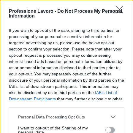
di orientamento, formazione, tirocini e misure di
sostegno alla ricerca attiva. L’obiettivo è migliorare
Professione Lavoro -
Do Not Process My Personal
Information
l’occupabilità attraverso azioni personalizzate
gestite dai centri per l’impiego e dai partner
If you wish to opt-out of the sale, sharing to third parties, or
accreditati. Il modello punta a una presa in carico
processing of your personal or sensitive information for
targeted advertising by us, please use the below opt-out
completa del candidato: dall’analisi delle
section to confirm your selection. Please note that after your
competenze fino al supporto nella fase di
opt-out request is processed you may continue seeing
inserimento lavorativo, con monitoraggio dei
interest-based ads based on personal information utilized by
us or personal information disclosed to third parties prior to
risultati per ottimizzare le strategie di intervento.
your opt-out. You may separately opt-out of the further
disclosure of your personal information by third parties on the
In sintesi, le
politiche attive del lavoro
IAB’s list of downstream participants. This information may
rappresentano uno strumento fondamentale per
also be disclosed by us to third parties on the
IAB’s List of
Downstream Participants
that may further disclose it to other
trasformare la disoccupazione in opportunità
third parties.
riqualificanti. Grazie a programmi regionali e
Please note that this website/app uses one or more Google
progetti nazionali come il
GOL
, i destinatari
Personal Data Processing Opt Outs
services and may gather and store information including but
possono accedere a servizi gratuiti di
not limited to your visit or usage behaviour. You may click to
I want to opt-out of the Sharing of my
personal data.