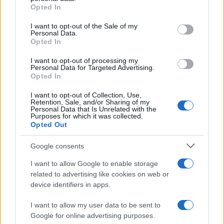
orientamento, formazione e placement che
grant or deny consent to Google and its third-party tags to
Opted In
use your data for below specified purposes in below Google
favoriscono il ritorno al lavoro o il primo
consent section.
I want to opt-out of the Sale of my
inserimento. Per aderire è consigliabile rivolgersi ai
Personal Data.
centri per l’impiego o agli operatori accreditati che
Opted In
gestiscono i progetti nel territorio.
I want to opt-out of processing my
Personal Data for Targeted Advertising.
Opted In
I want to opt-out of Collection, Use,
AUTORE
Retention, Sale, and/or Sharing of my
Susanna Riva
Personal Data that Is Unrelated with the
Purposes for which it was collected.
Susanna Riva osserva Bologna dalla finestra
Opted Out
dell’Archivio di Stato dove una volta ha
passato una settimana a consultare faldoni
Google consents
sulle cooperative cittadine: quel documento
I want to allow Google to enable storage
segnò la scelta editoriale di approfondire
related to advertising like cookies on web or
responsabilità istituzionali. Tiene linea critica
device identifiers in apps.
nella redazione, amante del caffè lungo e del
taccuino sempre pieno.
I want to allow my user data to be sent to
Google for online advertising purposes.