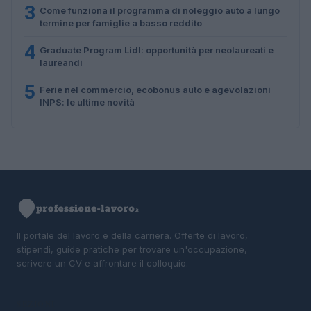
3
Come funziona il programma di noleggio auto a lungo
termine per famiglie a basso reddito
4
Graduate Program Lidl: opportunità per neolaureati e
laureandi
5
Ferie nel commercio, ecobonus auto e agevolazioni
INPS: le ultime novità
Il portale del lavoro e della carriera. Offerte di lavoro,
stipendi, guide pratiche per trovare un'occupazione,
scrivere un CV e affrontare il colloquio.
SEZIONI