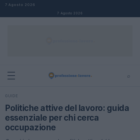
Salta al contenuto
7 Agosto 2026
7 Agosto 2026
⌕
×
⌕
GUIDE
Cerca
Politiche attive del lavoro: guida
essenziale per chi cerca
occupazione