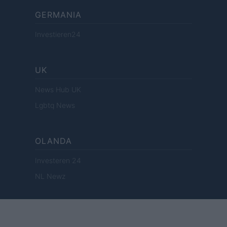
GERMANIA
Investieren24
UK
News Hub UK
Lgbtq News
OLANDA
Investeren 24
NL Newz