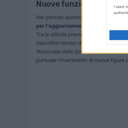
Nuove funzioni affidate a
I want t
authenti
Nel periodo sperimentale l’Osservatori
per l’aggiornamento del Repertorio R
Tra le attività previste figurano l’anali
descrittori tecnici dei profili profession
Nazionale delle Qualificazioni
. Queste 
puntuale l’inserimento di nuove figure o 