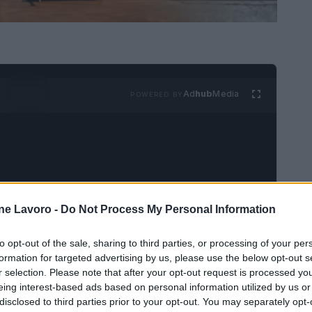
Ad
hub
Media
POWERED BY
ne Lavoro -
Do Not Process My Personal Information
 il ruolo dell’Osservatorio del Mercato del
to opt-out of the sale, sharing to third parties, or processing of your per
le della durata di dodici mesi. L’intervento
formation for targeted advertising by us, please use the below opt-out s
orio per farne un
organismo tecnico
più
r selection. Please note that after your opt-out request is processed y
eing interest-based ads based on personal information utilized by us or
li del mercato del lavoro locale in azioni
disclosed to third parties prior to your opt-out. You may separately opt-