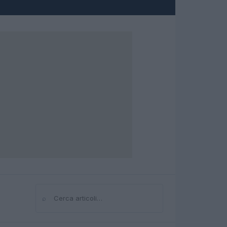
⌕
Cerca