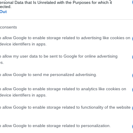
ersonal Data that Is Unrelated with the Purposes for which it
lected.
ee guida indicate dal presidente della Regione,
Out
mento tra
formazione
,
competenze
e
cettare con maggiore tempestività i
fabbisogni
consents
 imprese, dalle associazioni di categoria e dalle
o allow Google to enable storage related to advertising like cookies on
evice identifiers in apps.
are strumenti formativi e politiche del lavoro in
el tessuto produttivo pugliese.
o allow my user data to be sent to Google for online advertising
s.
to allow Google to send me personalized advertising.
ente di testare un nuovo modello organizzativo
o allow Google to enable storage related to analytics like cookies on
: la sperimentazione è concepita per affiancare le
evice identifiers in apps.
capacità aggiuntiva di aggiornamento continuo. In
o allow Google to enable storage related to functionality of the website
fficacia della soluzione e introdurre eventuali
ile implementazione definitiva.
o allow Google to enable storage related to personalization.