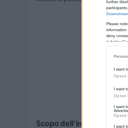
further disc
participants
Downstream 
Please note
information 
deny consent
in below Go
Persona
I want t
Opted 
I want t
Opted 
I want 
Advertis
Opted 
Scopo dell’intervento e c
I want t