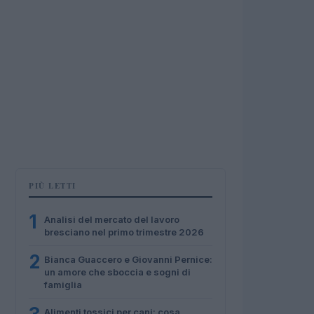
PIÙ LETTI
1
Analisi del mercato del lavoro
bresciano nel primo trimestre 2026
2
Bianca Guaccero e Giovanni Pernice:
un amore che sboccia e sogni di
famiglia
Alimenti tossici per cani: cosa