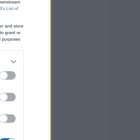
 downstream
B’s List of
er and store
to grant or
ed purposes