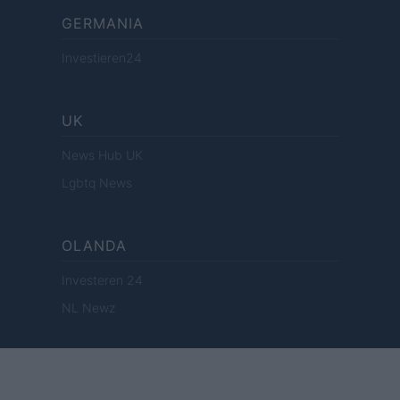
GERMANIA
Investieren24
UK
News Hub UK
Lgbtq News
OLANDA
Investeren 24
NL Newz