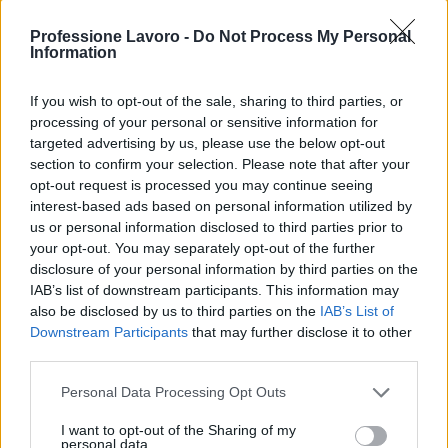
voci da riportare nei singoli quadri.
Professione Lavoro -
Do Not Process My Personal
Information
Implicazioni operative
If you wish to opt-out of the sale, sharing to third parties, or
Per evitare errori è necessario attenersi alle
processing of your personal or sensitive information for
istruzioni tecniche e imputare correttamente
targeted advertising by us, please use the below opt-out
detrazioni e crediti nei singoli quadri. I sostituti
section to confirm your selection. Please note that after your
opt-out request is processed you may continue seeing
d’imposta devono aggiornare i software gestionali
interest-based ads based on personal information utilized by
e i flussi di raccolta dati per garantire la coerenza
us or personal information disclosed to third parties prior to
tra le buste paga e le comunicazioni trasmesse
your opt-out. You may separately opt-out of the further
disclosure of your personal information by third parties on the
telematicamente.
IAB’s list of downstream participants. This information may
also be disclosed by us to third parties on the
IAB’s List of
Rischi e controlli
Downstream Participants
that may further disclose it to other
third parties.
Una compilazione incompleta o non allineata alle
istruzioni può generare richieste di chiarimenti da
Please note that this website/app uses one or more Google
Personal Data Processing Opt Outs
services and may gather and store information including but
parte dell’amministrazione finanziaria e sanzioni.
not limited to your visit or usage behaviour. You may click to
I want to opt-out of the Sharing of my
Dal punto di vista dei processi aziendali, la
personal data.