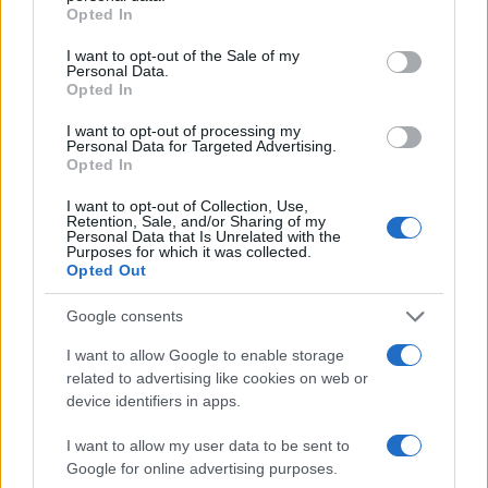
grant or deny consent to Google and its third-party tags to
Opted In
precisione nella rendicontazione è fondamentale
use your data for below specified purposes in below Google
consent section.
anche per le evidenze utili ai report ESG e alla
I want to opt-out of the Sale of my
Personal Data.
rendicontazione integrata.
Opted In
I want to opt-out of processing my
Prossimi passi consigliati
Personal Data for Targeted Advertising.
Opted In
Le aziende e gli studi professionali sono invitati a
pianificare verifiche interne e a consultare
I want to opt-out of Collection, Use,
Retention, Sale, and/or Sharing of my
tempestivamente la documentazione tecnica
Personal Data that Is Unrelated with the
Purposes for which it was collected.
pubblicata dall’Agenzia. La sostenibilità è un
Opted Out
business case che passa anche dalla correttezza
Google consents
amministrativa: procedure robuste riducono il
I want to allow Google to enable storage
rischio operativo e preservano la qualità delle
related to advertising like cookies on web or
informazioni trasmesse.
device identifiers in apps.
Punti pratici per evitare errori
I want to allow my user data to be sent to
Google for online advertising purposes.
I
sostituti d’imposta
devono verificare con