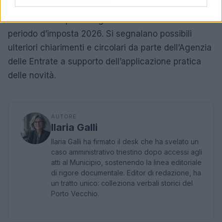
campi, le regole sui calcoli e le scadenze è
fondamentale per una gestione fiscale corretta del
periodo d’imposta 2026. Si segnalano possibili
ulteriori chiarimenti e circolari da parte dell’Agenzia
delle Entrate a supporto dell’applicazione pratica
delle novità.
AUTORE
Ilaria Galli
Ilaria Galli ha firmato il desk che ha svelato un
caso amministrativo triestino dopo accessi agli
atti al Municipio, sostenendo la linea editoriale
di rigore documentale. Editor di redazione, ha
un tratto unico: colleziona verbali storici del
Porto Vecchio.