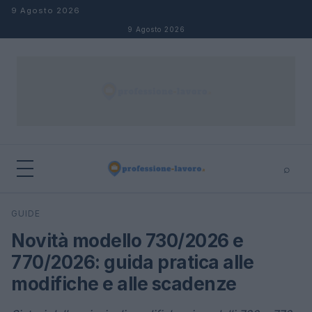
Salta al contenuto
9 Agosto 2026
9 Agosto 2026
⌕
×
⌕
GUIDE
Cerca
Novità modello 730/2026 e
770/2026: guida pratica alle
modifiche e alle scadenze