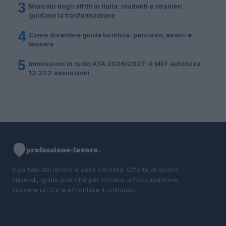
3
Mercato degli affitti in Italia: studenti e stranieri
guidano la trasformazione
4
Come diventare guida turistica: percorso, esami e
tessera
5
Immissioni in ruolo ATA 2026/2027: il MEF autorizza
12.222 assunzioni
Il portale del lavoro e della carriera. Offerte di lavoro,
stipendi, guide pratiche per trovare un'occupazione,
scrivere un CV e affrontare il colloquio.
SEZIONI