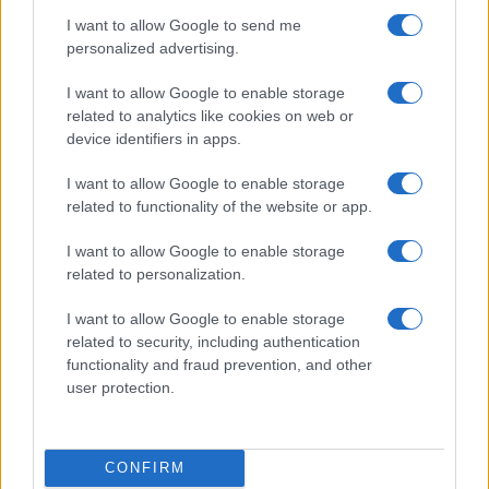
attenzione l’inserimento delle informazioni sui
I want to allow Google to send me
personalized advertising.
nuovi codici
e sulla natura delle
detrazioni
applicate in busta paga. È necessario aggiornare i
I want to allow Google to enable storage
software gestionali e consultare le istruzioni ufficiali
related to analytics like cookies on web or
device identifiers in apps.
dell’Agenzia delle Entrate prima dell’invio. Errori
nella compilazione possono generare invii correttivi
I want to allow Google to enable storage
e impatti sulle comunicazioni ai lavoratori, con
related to functionality of the website or app.
conseguenze amministrative e operative.
I want to allow Google to enable storage
related to personalization.
Dal punto di vista ESG, la correttezza
amministrativa contribuisce alla trasparenza
I want to allow Google to enable storage
related to security, including authentication
aziendale e alla riduzione del rischio reputazionale.
functionality and fraud prevention, and other
La sostenibilità è un business case che passa
user protection.
anche dalla qualità dei processi fiscali. Sia il
730/2026
sia il
770/2026
recepiscono
CONFIRM
cambiamenti normativi rilevanti: conoscere i nuovi