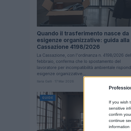
Quando il trasferimento nasce da
esigenze organizzative: guida alla
Cassazione 4198/2026
La Cassazione, con l'ordinanza n. 4198/2026 del
febbraio, conferma che lo spostamento del
lavoratore per incompatibilità ambientale rispon
esigenze organizzative…
Ilaria Galli · 17 Mar 2026
Professio
GUIDE
If you wish 
sensitive in
confirm you
continue se
information 