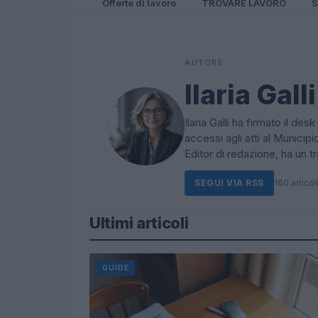
Offerte di lavoro
TROVARE LAVORO
S
AUTORE
Ilaria Galli
Ilaria Galli ha firmato il d
accessi agli atti al Municip
Editor di redazione, ha un tr
SEGUI VIA RSS
160 articol
Ultimi articoli
GUIDE