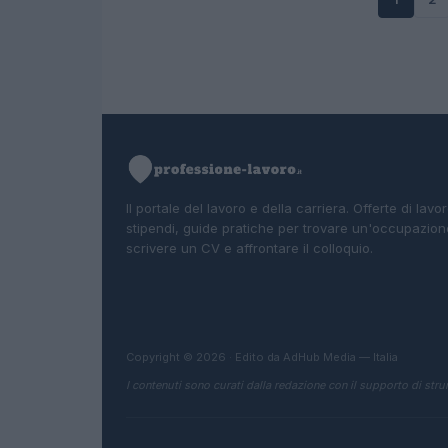
Il portale del lavoro e della carriera. Offerte di lavor
stipendi, guide pratiche per trovare un'occupazion
scrivere un CV e affrontare il colloquio.
Copyright © 2026 · Edito da AdHub Media — Italia
I contenuti sono curati dalla redazione con il supporto di strum