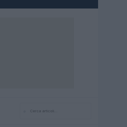
⌕
Cerca