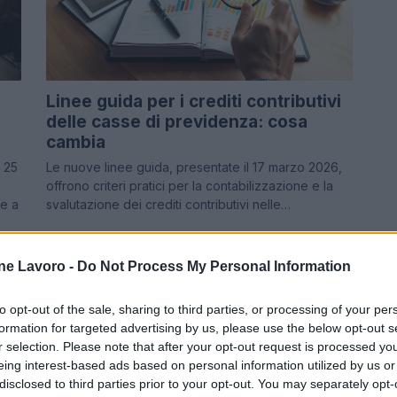
Linee guida per i crediti contributivi
delle casse di previdenza: cosa
cambia
 25
Le nuove linee guida, presentate il 17 marzo 2026,
offrono criteri pratici per la contabilizzazione e la
de a
svalutazione dei crediti contributivi nelle…
Ilaria Galli · 15 Mar 2026
ne Lavoro -
Do Not Process My Personal Information
NEWS
to opt-out of the sale, sharing to third parties, or processing of your per
formation for targeted advertising by us, please use the below opt-out s
r selection. Please note that after your opt-out request is processed y
eing interest-based ads based on personal information utilized by us or
disclosed to third parties prior to your opt-out. You may separately opt-