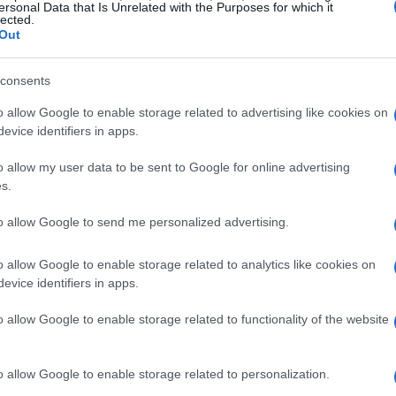
ersonal Data that Is Unrelated with the Purposes for which it
lected.
tà
Malattia e comporto nel CCNL
Out
Metalmeccanici: guida pratica
Tutte le regole principali del CCNL Metalmeccanici
consents
 e
Industria 2026-2028 spiegate in modo pratico per
o allow Google to enable storage related to advertising like cookies on
far valere i propri diritti
evice identifiers in apps.
Ilaria Galli · 12 Mar 2026
o allow my user data to be sent to Google for online advertising
s.
GUIDE
to allow Google to send me personalized advertising.
o allow Google to enable storage related to analytics like cookies on
evice identifiers in apps.
o allow Google to enable storage related to functionality of the website
Portale integrazione migranti: dati,
o allow Google to enable storage related to personalization.
strumenti e percorsi formativi