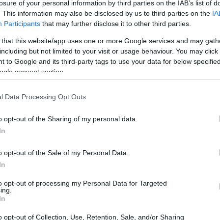
losure of your personal information by third parties on the IAB’s list of
. This information may also be disclosed by us to third parties on the
IA
Participants
that may further disclose it to other third parties.
 that this website/app uses one or more Google services and may gath
Record occupazione in Italia: salari
including but not limited to your visit or usage behaviour. You may click 
in crescita e disoccupazione in calo
 to Google and its third-party tags to use your data for below specifi
Istat fotografa un mercato del lavoro in ripresa con
ogle consent section.
24,1 milioni di occupati e retribuzioni in crescita: un
te
bilancio che apre spunti…
l Data Processing Opt Outs
Ilaria Galli · 15 Mar 2026
o opt-out of the Sharing of my personal data.
In
GUIDE
o opt-out of the Sale of my Personal Data.
In
to opt-out of processing my Personal Data for Targeted
ing.
In
o opt-out of Collection, Use, Retention, Sale, and/or Sharing