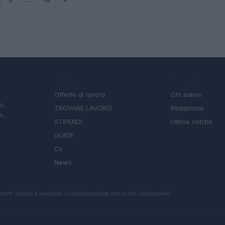
SEZIONI
MAGAZINE
Offerte di lavoro
Chi siamo
o,
TROVARE LAVORO
Redazione
e,
STIPENDI
Ultime notizie
GUIDE
Cv
News
enti digitali e realizzati in collaborazione con autori indipendenti.