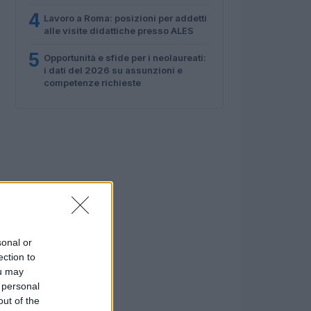
4
Lavoro a Roma: posizioni per addetti
alle visite didattiche presso ALES
5
Opportunità e sfide per i neolaureati:
i dati del 2026 su assunzioni e
competenze richieste
sonal or
ection to
ou may
 personal
out of the