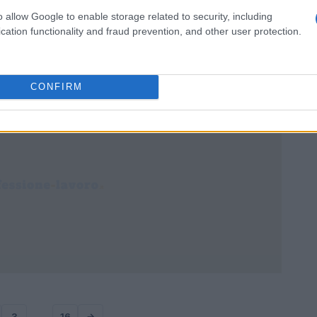
i
Una panoramica sulle novità del Portale
o allow Google to enable storage related to security, including
integrazione migranti, sulle risorse informative
cation functionality and fraud prevention, and other user protection.
i
disponibili e sui possibili sbocchi professionali legati
allo studio delle migrazioni…
Ilaria Galli · 7 Mar 2026
CONFIRM
3
…
16
→