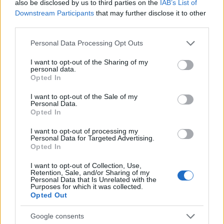
also be disclosed by us to third parties on the
IAB’s List of
Downstream Participants
that may further disclose it to other
third parties.
Please note that this website/app uses one or more Google
Personal Data Processing Opt Outs
services and may gather and store information including but
not limited to your visit or usage behaviour. You may click to
I want to opt-out of the Sharing of my
personal data.
grant or deny consent to Google and its third-party tags to
Opted In
use your data for below specified purposes in below Google
consent section.
I want to opt-out of the Sale of my
Personal Data.
Opted In
I want to opt-out of processing my
Personal Data for Targeted Advertising.
Opted In
Continua a leggere
I want to opt-out of Collection, Use,
Retention, Sale, and/or Sharing of my
Personal Data that Is Unrelated with the
Purposes for which it was collected.
PERCORSI DI STUDIO
Opted Out
Google consents