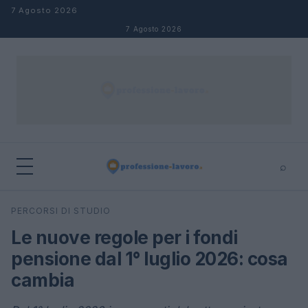
Salta al contenuto
7 Agosto 2026
7 Agosto 2026
⌕
×
⌕
PERCORSI DI STUDIO
Cerca
Le nuove regole per i fondi
pensione dal 1° luglio 2026: cosa
cambia