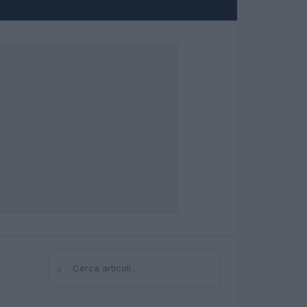
⌕
Cerca