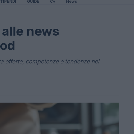
TIPENDI
GUIDE
Cv
News
 alle news
ood
ra offerte, competenze e tendenze nel