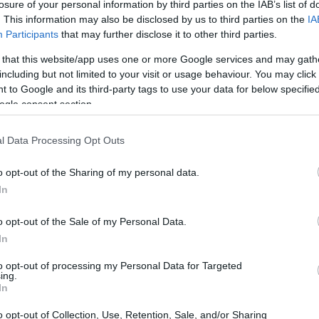
losure of your personal information by third parties on the IAB’s list of
. This information may also be disclosed by us to third parties on the
IA
Participants
that may further disclose it to other third parties.
 that this website/app uses one or more Google services and may gath
including but not limited to your visit or usage behaviour. You may click 
 to Google and its third-party tags to use your data for below specifi
ogle consent section.
l Data Processing Opt Outs
o opt-out of the Sharing of my personal data.
In
o opt-out of the Sale of my Personal Data.
In
 writer, sottolinea l’importanza della formazione
to opt-out of processing my Personal Data for Targeted
a corta
. Come chef ha imparato che la tecnica e
ing.
In
cupazionali. Il palato rimane un criterio sensoriale
gestionali, digitali e normative. Il settore
o opt-out of Collection, Use, Retention, Sale, and/or Sharing