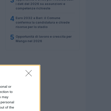
3
i dati del 2026 su assunzioni e
competenze richieste
4
Euro 2032 a Bari: il Comune
conferma la candidatura e chiede
risorse per lo stadio
5
Opportunità di lavoro e crescita per
Mango nel 2026
sonal or
ection to
ou may
 personal
out of the