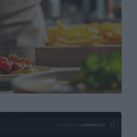
Ad
hub
Media
POWERED BY