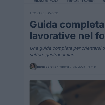
Offerte di lavoro
TROVARE LAVORO
S
TROVARE LAVORO
Guida completa
lavorative nel f
Una guida completa per orientarsi t
settore gastronomico
Ilaria Beretta
·
Febbraio 28, 2026
· 4 min