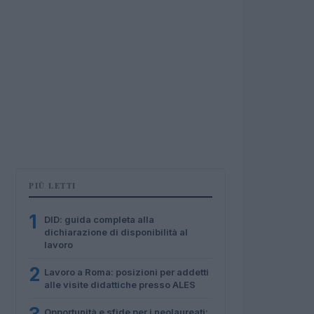
PIÙ LETTI
1
DID: guida completa alla
dichiarazione di disponibilità al
lavoro
2
Lavoro a Roma: posizioni per addetti
alle visite didattiche presso ALES
Opportunità e sfide per i neolaureati: