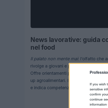
News lavorative: guida co
nel food
Il palato non mente mai
: l’olfatto che 
rivolge a giovani e professionisti intere
Professio
Offre orientamenti pratici e suggeriment
up agroalimentari. Il testo contestuali
If you wish 
e indica competenze richieste dalle im
sensitive in
confirm you
continue se
information 