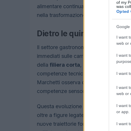
of my P
alimentare continua a offrire percorsi div
was col
Opted 
nella trasformazione sostenibile e nell
Google 
Dietro le quinte: la storia 
I want t
web or d
Il settore gastronomico sta consolidand
I want t
immediati sulle carriere e sull’offerta d
purpose
della
filiera corta
, l’adozione di pratich
competenze tecniche come la
ferment
I want 
Marchetti osserva che “Il palato non m
I want t
competenze sensoriali nel valorizzare pr
web or d
I want t
Questa evoluzione favorisce ruoli speciali
or app.
oltre a figure legate all’innovazione di 
nuove traiettorie formative e opportuni
I want t