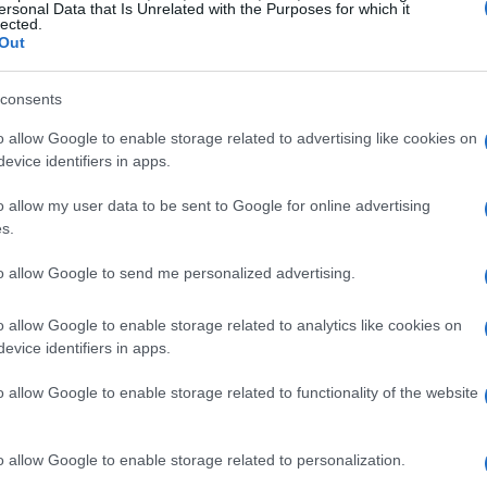
ersonal Data that Is Unrelated with the Purposes for which it
ersificati e ruoli specialistici, con sviluppi attesi
lected.
Out
’innovazione di prodotto.
consents
delle
news
lavorative nel food
o allow Google to enable storage related to advertising like cookies on
evice identifiers in apps.
o nuovi modelli professionali, con impatti
o allow my user data to be sent to Google for online advertising
i lavoro. Le trasformazioni riguardano la centralità
s.
e per la sostenibilità e la crescita di
azione
e il rapporto con il
terroir
. Elena
to allow Google to send me personalized advertising.
ente mai”, richiamando l’importanza di
o allow Google to enable storage related to analytics like cookies on
odotti e territori.
evice identifiers in apps.
o allow Google to enable storage related to functionality of the website
stici in cucina, in sala e nelle filiere produttive,
prodotto e alla sostenibilità. Il passaggio implica
tà occupazionali, con sviluppi attesi
o allow Google to enable storage related to personalization.