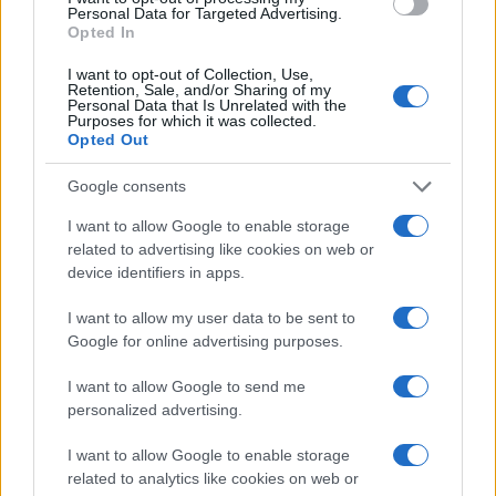
Susanna Riva osserva Bologna dalla finestra
Personal Data for Targeted Advertising.
Opted In
dell’Archivio di Stato dove una volta ha
passato una settimana a consultare faldoni
I want to opt-out of Collection, Use,
sulle cooperative cittadine: quel documento
Retention, Sale, and/or Sharing of my
segnò la scelta editoriale di approfondire
Personal Data that Is Unrelated with the
Purposes for which it was collected.
responsabilità istituzionali. Tiene linea critica
Opted Out
nella redazione, amante del caffè lungo e del
taccuino sempre pieno.
Google consents
I want to allow Google to enable storage
related to advertising like cookies on web or
device identifiers in apps.
I want to allow my user data to be sent to
Google for online advertising purposes.
I want to allow Google to send me
personalized advertising.
I want to allow Google to enable storage
related to analytics like cookies on web or