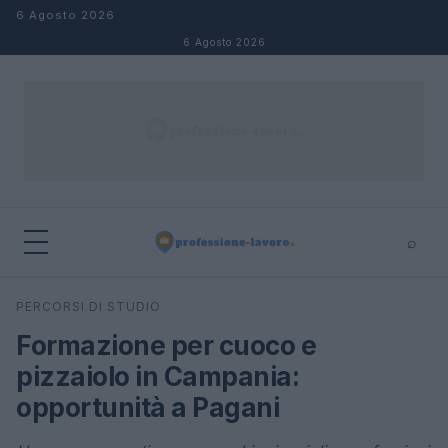
Salta al contenuto
6 Agosto 2026
6 Agosto 2026
⌕
×
⌕
PERCORSI DI STUDIO
Cerca
Formazione per cuoco e
pizzaiolo in Campania:
opportunità a Pagani