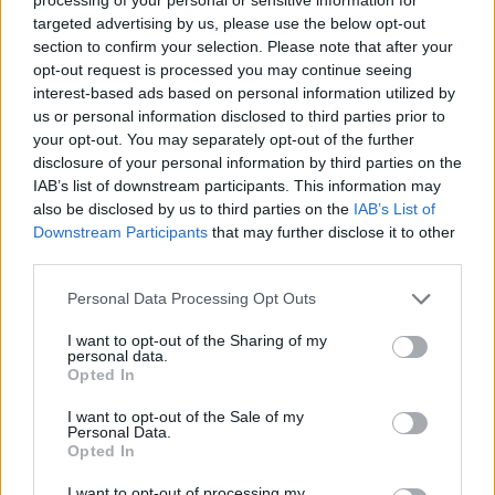
targeted advertising by us, please use the below opt-out
Come partecipare
section to confirm your selection. Please note that after your
opt-out request is processed you may continue seeing
Chi è interessato può richiedere dettagli sulle
interest-based ads based on personal information utilized by
modalità di adesione e sui requisiti di accesso
us or personal information disclosed to third parties prior to
your opt-out. You may separately opt-out of the further
contattando Federcomtur o Uniconsul. Le
disclosure of your personal information by third parties on the
informazioni fornite illustreranno i contenuti dei
IAB’s list of downstream participants. This information may
moduli, la durata dei percorsi e le opportunità di
also be disclosed by us to third parties on the
IAB’s List of
Downstream Participants
that may further disclose it to other
tirocinio. Grazie all’accreditamento e alla rete di
third parties.
partner locali, i partecipanti avranno l’opportunità di
Please note that this website/app uses one or more Google
confrontarsi con realtà operative del territorio,
Personal Data Processing Opt Outs
services and may gather and store information including but
migliorando le prospettive occupazionali nel campo
not limited to your visit or usage behaviour. You may click to
I want to opt-out of the Sharing of my
personal data.
dell’ospitalità e dell’enogastronomia.
grant or deny consent to Google and its third-party tags to
Opted In
use your data for below specified purposes in below Google
consent section.
I want to opt-out of the Sale of my
Personal Data.
Opted In
AUTORE
Susanna Riva
I want to opt-out of processing my