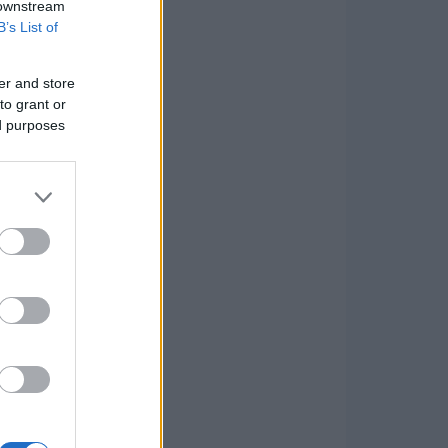
 downstream
B’s List of
er and store
to grant or
ed purposes