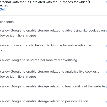
one il più semplice e senza stress possibile, sia
ersonal Data that Is Unrelated with the Purposes for which it
lected.
.
Out
i un Personal Claims Advisor
consents
o allow Google to enable storage related to advertising like cookies on
 di lavoro, i consulenti per le richieste di
evice identifiers in apps.
e richieste quotidiane che vengono fatte sulle
o allow my user data to be sent to Google for online advertising
s.
to allow Google to send me personalized advertising.
o allow Google to enable storage related to analytics like cookies on
evice identifiers in apps.
o allow Google to enable storage related to functionality of the website
o allow Google to enable storage related to personalization.