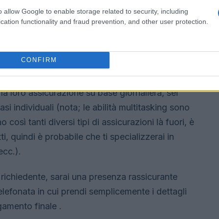
o allow Google to enable storage related to security, including
cation functionality and fraud prevention, and other user protection.
CONFIRM
a loro assicurazione su base giornaliera, sei
i individuali (nota; le abilità multitasking sono
 così tanti diversi tipi di assicurazioni là fuori, è
ti, quindi è probabile che ti specializzerai in
ecc.).
l richiedente, sarai una presenza rassicurante
elefonata in cui prendi semplicemente i dettagli
gamento finale .