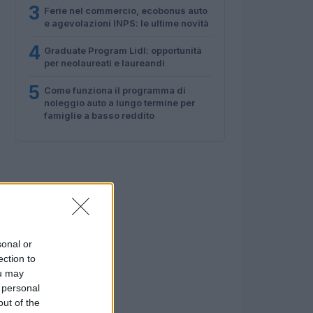
3
Ferie nel commercio, ecobonus auto
e agevolazioni INPS: le ultime novità
4
Graduate Program Lidl: opportunità
per neolaureati e laureandi
5
Come funziona il programma di
noleggio auto a lungo termine per
famiglie a basso reddito
sonal or
ection to
ou may
 personal
out of the