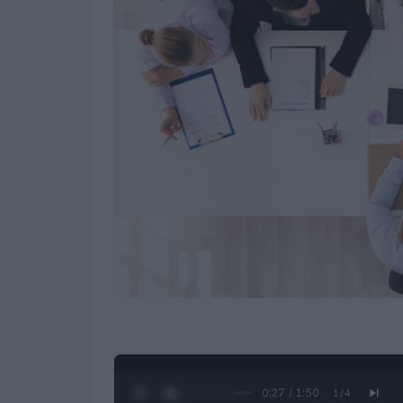
0:28 / 1:50
1
/
4