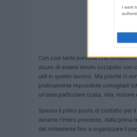
I want t
authenti
Con così tante persone che richiedono l
sicuro di essere tenuto occupato con cas
utili in questo lavoro). Ma poiché ci sono
praticamente impossibile consigliarli tut
un’area particolare (casa, vita, motore 
Spesso il primo punto di contatto per i
durante l’intero processo, dalla prima t
del richiedente fino a organizzare il pa