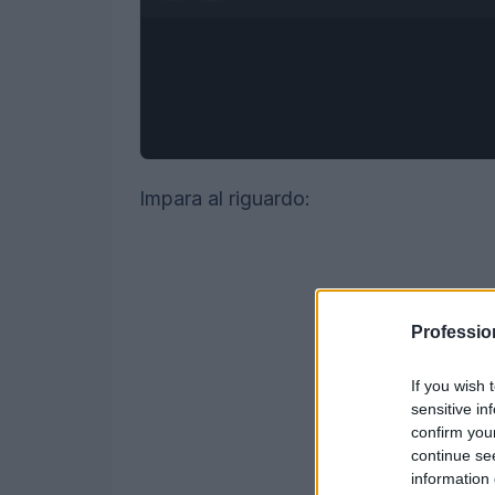
Impara al riguardo:
Professio
If you wish 
sensitive in
confirm you
continue se
information 