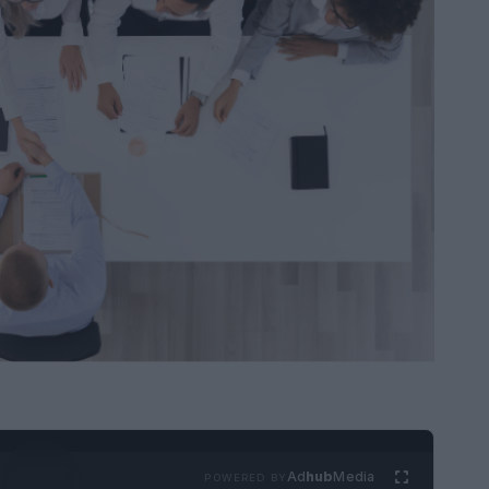
Ad
hub
Media
POWERED BY