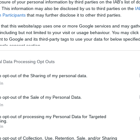
losure of your personal information by third parties on the IAB’s list of
. This information may also be disclosed by us to third parties on the
IA
Participants
that may further disclose it to other third parties.
 that this website/app uses one or more Google services and may gath
including but not limited to your visit or usage behaviour. You may click 
 to Google and its third-party tags to use your data for below specifi
ogle consent section.
personali?
inistri personali?
l Data Processing Opt Outs
r
isor
o opt-out of the Sharing of my personal data.
or
In
i può essere abbastanza sconvolgente, ma
o opt-out of the Sale of my Personal Data.
In
 essere un processo complicato e stressante che,
 cose.
to opt-out of processing my Personal Data for Targeted
ing.
In
stri personali è a disposizione per rendere la
o opt-out of Collection, Use, Retention, Sale, and/or Sharing