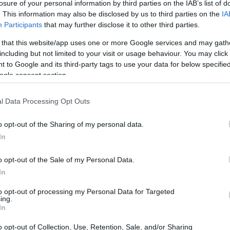
losure of your personal information by third parties on the IAB’s list of
. This information may also be disclosed by us to third parties on the
IA
Participants
that may further disclose it to other third parties.
 that this website/app uses one or more Google services and may gath
including but not limited to your visit or usage behaviour. You may click 
 to Google and its third-party tags to use your data for below specifi
ogle consent section.
l Data Processing Opt Outs
 affari quando ricevi un promemoria sorprendente
doti che l’azienda si sta trasferendo in un’altra
o opt-out of the Sharing of my personal data.
In
ngerlo dalla tua casa attuale. Il tuo respiro si
che stai per diventare disoccupato . Continui
o opt-out of the Sale of my Personal Data.
tto non ti lasceranno andare. Avrai ancora un
In
loro nuova posizione. Tu sei?
to opt-out of processing my Personal Data for Targeted
ing.
In
trasferirti in una città o cittadina
o opt-out of Collection, Use, Retention, Sale, and/or Sharing
sto dove risiedere e vendere la tua casa attuale