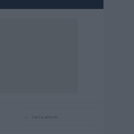
⌕
Cerca