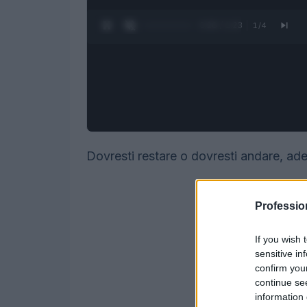
0:27 / 1:23
1
/
4
Dovresti restare o dovresti andare, ad
Professio
If you wish 
sensitive in
confirm you
continue se
information 