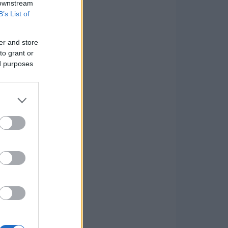
 downstream
B’s List of
er and store
to grant or
ed purposes