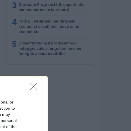
3
Graduate Program Lidl: opportunità
per neolaureati e laureandi
4
Tutti gli strumenti per dirigenti
scolastici e staff nel nuovo anno
scolastico
5
Come funziona il programma di
noleggio auto a lungo termine per
famiglie a basso reddito
sonal or
ection to
ou may
 personal
out of the