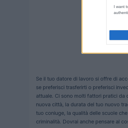
I want t
authenti
Se il tuo datore di lavoro si offre di a
se preferisci trasferirti o preferisci in
attuale. Ci sono molti fattori pratici da
nuova città, la durata del tuo nuovo trag
tuo coniuge, la qualità delle scuole che 
criminalità. Dovrai anche pensare al cost