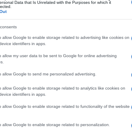
ersonal Data that Is Unrelated with the Purposes for which it
lected.
ovranno adattarsi a nuove scuole e fare nuove
Out
coniuge, che potrebbe essere felicemente
deve lasciare il suo lavoro e ricominciare da
consents
o allow Google to enable storage related to advertising like cookies on
evice identifiers in apps.
nario non è insolito. Le aziende spesso decidono
o allow my user data to be sent to Google for online advertising
 in un’altra città e assumere un nuovo personale
s.
 dipendenti. Chi finisce in quest’ultima situazione
to allow Google to send me personalized advertising.
 almeno ha una scelta, anche se non facile da
o allow Google to enable storage related to analytics like cookies on
evice identifiers in apps.
o allow Google to enable storage related to functionality of the website
o allow Google to enable storage related to personalization.