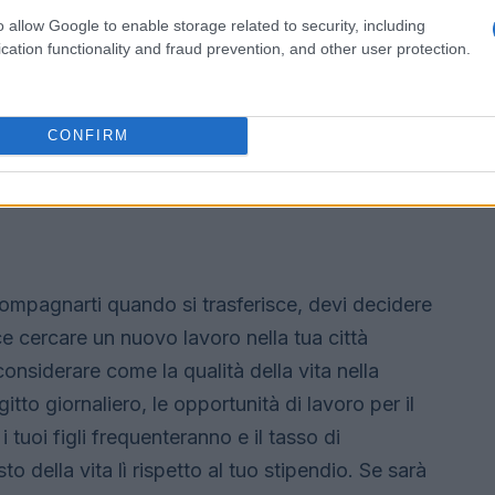
o allow Google to enable storage related to security, including
cation functionality and fraud prevention, and other user protection.
CONFIRM
ccompagnarti quando si trasferisce, devi decidere
vece cercare un nuovo lavoro nella tua città
 considerare come la qualità della vita nella
itto giornaliero, le opportunità di lavoro per il
i tuoi figli frequenteranno e il tasso di
o della vita lì rispetto al tuo stipendio. Se sarà