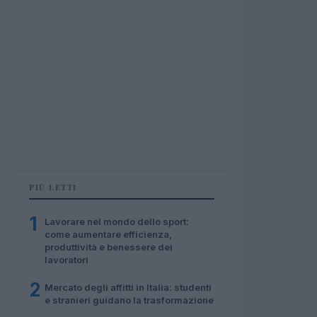
PIÙ LETTI
1
Lavorare nel mondo dello sport:
come aumentare efficienza,
produttività e benessere dei
lavoratori
2
Mercato degli affitti in Italia: studenti
e stranieri guidano la trasformazione