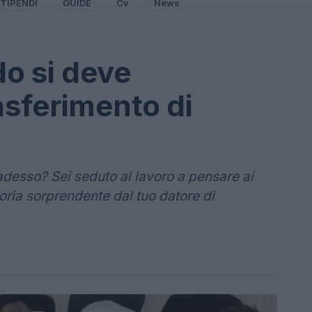
TIPENDI
GUIDE
Cv
News
o si deve
asferimento di
adesso? Sei seduto al lavoro a pensare ai
oria sorprendente dal tuo datore di